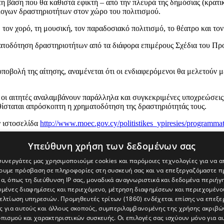
η βάση που θα καθιστά εφικτή – από την πλευρά της δημόσιας (κρατικ
λογων δραστηριοτήτων στον χώρο του πολιτισμού.
 τον χορό, τη μουσική, τον παραδοσιακό πολιτισμό, το θέατρο και το
ματοδότηση δραστηριοτήτων από τα διάφορα επιμέρους Σχέδια του Πρ
οβολή της αίτησης, αναμένεται ότι οι ενδιαφερόμενοι θα μελετούν μ
υς, οι αιτητές αναλαμβάνουν παράλληλα και συγκεκριμένες υποχρεώσει
αθίσταται απρόσκοπτη η χρηματοδότηση της δραστηριότητάς τους.
ν ιστοσελίδα
http://www.moec.gov.cy/politistikes_ypiresies/programma
 2023, καταλήγει η ανακοίνωση.
Υπεύθυνη χρήση των δεδομένων σας
 συνεργάτες μας χρησιμοποιούμε cookies και παρόμοιες τεχνολογίες για να
χουμε πρόσβαση σε πληροφορίες στη συσκευή σας και να επεξεργαζόμαστε 
α, όπως τη διεύθυνση IP σας, μοναδικά αναγνωριστικά και δεδομένα περιήγη
υμένες διαφημίσεις και περιεχόμενο, μέτρηση διαφημίσεων και περιεχομένο
βελτίωση υπηρεσιών.
Προμηθευτές τρίτων (1860)
ενδέχεται επίσης να επεξε
ς για αυτούς και άλλους σκοπούς, συμπεριλαμβανομένης της χρήσης ακριβ
πισμού και χαρακτηριστικών συσκευής. Οι επιλογές σας ισχύουν μόνο για α