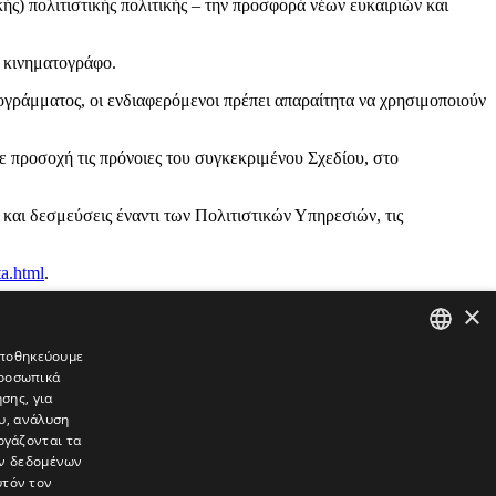
ής) πολιτιστικής πολιτικής – την προσφορά νέων ευκαιριών και
ν κινηματογράφο.
ογράμματος, οι ενδιαφερόμενοι πρέπει απαραίτητα να χρησιμοποιούν
ε προσοχή τις πρόνοιες του συγκεκριμένου Σχεδίου, στο
ς και δεσμεύσεις έναντι των Πολιτιστικών Υπηρεσιών, τις
ta.html
.
×
 αποθηκεύουμε
προσωπικά
GREEK
σης, για
ENGLISH
υ, ανάλυση
ργάζονται τα
ών δεδομένων
υτόν τον