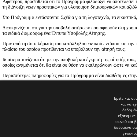
Αφετέρου, προστίθεται ότι το Πρόγραμμα φιλοδοξεί να αποτελέσει τ
τη διάνοιξη νέων προοπτικών για υλοποίηση δημιουργικών και αξιό
Στο Πρόγραμμα εντάσσονται Σχέδια για τη λογοτεχνία, τα εικαστικά,
Διευκρινίζεται ότι για την υποβολή αιτήσεων που αφορούν στη χρη
τα ειδικά διαμορφωμένα Έντυπα Υποβολής Αίτησης.
Πριν από τη συμπλήρωση του κατάλληλου ειδικού εντύπου και την υπ
πλαίσιο του οποίου προτίθενται να υποβάλουν την αίτησή τους.
Ιδιαίτερα τονίζεται ότι με την υποβολή και έγκριση της αίτησής το
οποίες αναμένεται ότι θα είναι σε θέση να εκπληρώνουν ώστε να κ
Περισσότερες πληροφορίες για το Πρόγραμμα είναι διαθέσιμες στη
Τελευταία ημερομηνία υποβολής αιτήσεων είναι η 10η Φεβρουαρίου
Εμείς και οι
και να έ
δεδομέν
εξατομικε
Τελευταία νέα
κοινού και 
δεδομένα σα
γεωεντο