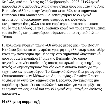
διεθνώς, από τις 13 έως τις 23 Φεβρουαρίου 2025. Η ελληνική
παρουσία στις αίθουσες, στα διαγωνιστικά προγράμματα της 75ης
Berlinale, αλλά και στην Αγορά του φεστιβάλ, στο σημαντικό
European Film Market όπου θα λειτουργήσει το ελληνικό
περίπτερο, ισχυροποιούν τους δεσμούς της ελληνικής
κινηματογραφίας , αλλά και του ευρύτερου οπτικοακουστικού
τομέα της Ελλάδας με το ευρωπαϊκό κοινό και τους επαγγελματίες
του διεθνούς κινηματογράφου, σύμφωνα με το σχετικό δελτίο
Τύπου.
Η πολυαναμενόμενη ταινία «Οι άγριες μέρες μας»
του Βασίλη
Κεκάτου βρίσκεται στην πρώτη γραμμή της ελληνικής αποστολής·
κάνει την παγκόσμια πρεμιέρα της στο σημαντικό διαγωνιστικό
πρόγραμμα Generation 14plus της Berlinale, στο οποίο
ανιχνεύονται νέες αισθητικές τάσεις και πρωτότυπες αφηγήσεις,
ικανές να δημιουργήσουν ένα νέο -και ηλικιακά- κοινό για την
τέχνη του κινηματογράφου. Το Ελληνικό Κένρο Κινηματογράφου,
Οπτικοακουστικών Μέσων και Δημιουργίας - Creative Greece
ταξιδεύει κι αυτό τον χειμώνα στο Βερολίνο, συνεχίζοντας μια
παράδοση εξωστρέφειας πολλών δεκαετιών, για να στηρίξει τις
ελληνικές ταινίες, αλλά και την ελληνική συμμετοχή σε διεθνείς
παραγωγές.
Η ελληνική συμμετοχή