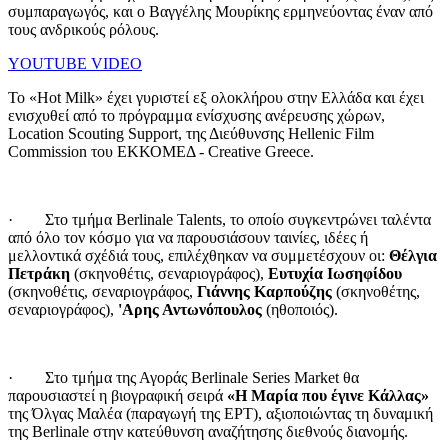
συμπαραγωγός, και ο Βαγγέλης Μουρίκης ερμηνεύοντας έναν από
τους ανδρικούς ρόλους.
YOUTUBE VIDEO
Το «Hot Milk» έχει γυριστεί εξ ολοκλήρου στην Ελλάδα και έχει
ενισχυθεί από το πρόγραμμα ενίσχυσης ανέρευσης χώρων,
Location Scouting Support, της Διεύθυνσης Hellenic Film
Commission του ΕΚΚΟΜΕΔ - Creative Greece.
· Στο τμήμα Berlinale Talents, το οποίο συγκεντρώνει ταλέντα
από όλο τον κόσμο για να παρουσιάσουν ταινίες, ιδέες ή
μελλοντικά σχέδιά τους, επιλέχθηκαν να συμμετέσχουν οι:
Θέλγια
Πετράκη
(σκηνοθέτις, σεναριογράφος),
Ευτυχία Ιωσηφίδου
(σκηνοθέτις, σεναριογράφος,
Γιάννης Καρπούζης
(σκηνοθέτης,
σεναριογράφος),
'Αρης Αντωνόπουλος
(ηθοποιός).
· Στο τμήμα της Αγοράς Berlinale Series Market θα
παρουσιαστεί η βιογραφική σειρά
«Η Μαρία που έγινε Κάλλας»
της Όλγας Μαλέα (παραγωγή της ΕΡΤ), αξιοποιώντας τη δυναμική
της Berlinale στην κατεύθυνση αναζήτησης διεθνούς διανομής.