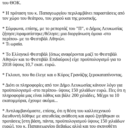
του ΘΟΚ.
* Η πρόταση του κ. Παπαγεωργίου περιλαμβάνει παραστάσεις από
τον χώρο του θεάτρου, του χορού και της μουσικής.
* Σύμφωνα, επίσης, με το ρεπορτάζ του "Π", ο Δήμος Λευκωσίας
ζήτησε;/οραματίστηκε;/θέλησε; μια διοργάνωση όμοια -στο
περίπου- με το Φεστιβάλ Αθηνών.
* Τι ωραία.
* Το Ελληνικό Φεστιβάλ [όπως αναφέρονται μαζί το Φεστιβάλ
Αθηνών και το Φεστιβάλ Επιδαύρου] είχε προϋπολογισμό για το
2018 ύψους 10,7 εκατ. ευρώ.
* Γκλουπ, που θα έλεγε και ο Κύρος Γρανάζης ξεροκαταπίνοντας.
* Διότι οι πληροφορίες από τον Δήμο Λευκωσίας κάνουν λόγο για
προϋπολογισμό -στο περίπου- ύψους 150 χιλιάδων ευρώ. Πες ότι η
πληροφορία μας είναι λάθος και βάλε 200 χιλιάδες. Μέχρι τα 10
εκατομμύρια, έχουμε ακόμα...
* Αντιλαμβανόμαστε, επίσης, ότι η θέση του καλλιτεχνικού
διευθυντή δόθηκε με απευθείας ανάθεση και αφού ζητήθηκαν οι
προτάσεις [στη βάση, πάντα, προϋπολογισμού ύψους 150 χιλιάδων
ευρώ], του κ. Παπαγεωργίου βεβαίως αλλά και του σκηνοθέτη