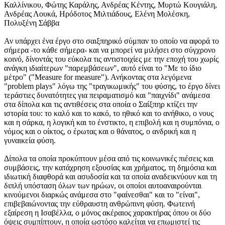
Καλλίνικου, Φώτης Καράλης, Ανδρέας Κέντης, Μυρτώ Κουγιάλη,
Ανδρέας Λουκά, Ηρόδοτος Μιλτιάδους, Ελένη Μολέσκη,
Πολυξένη Σάββα
Αν υπάρχει ένα έργο στο σαιξπηρικό σύμπαν το οποίο να αφορά το
σήμερα -το κάθε σήμερα- και να μπορεί να μιλήσει στο σύγχρονο
κοινό, δίνοντάς του εύκολα τις αντιστοιχίες με την εποχή του χωρίς
ανάγκη ιδιαίτερων "παρεμβάσεων", αυτό είναι το "Με το ίδιο
μέτρο" ("Measure for measure"). Ανήκοντας στα λεγόμενα
"problem plays" λόγω της "τραγικωμικής" του φύσης, το έργο δίνει
τεράστιες δυνατότητες για πειραματισμό και "παιχνίδι" ανάμεσα
στα δίπολα και τις αντιθέσεις στα οποία ο Σαίξπηρ κτίζει την
ιστορία του: το καλό και το κακό, το ηθικό και το ανήθικο, ο νους
και η σάρκα, η λογική και το ένστικτο, η επιβολή και η συμπόνια, ο
νόμος και ο οίκτος, ο έρωτας και ο θάνατος, ο ανδρική και η
γυναικεία φύση.
Δίπολα τα οποία προκύπτουν μέσα από τις κοινωνικές πιέσεις και
συμβάσεις, την κατάχρηση εξουσίας και χρήματος, τη δημόσια και
ιδιωτική διαφθορά και ασυδοσία και τα οποία αναδεικνύουν και τη
διπλή υπόσταση όλων των ηρώων, οι οποίοι αυτοαναιρούνται
κινούμενοι διαρκώς ανάμεσα στο "φαίνεσθαι" και το "είναι",
επιβεβαιώνοντας την εύθραυστη ανθρώπινη φύση. Φωτεινή
εξαίρεση η Ισαβέλλα, ο μόνος ακέραιος χαρακτήρας όπου οι δύο
όψεις συμπίπτουν, η οποία ωστόσο καλείται να επωμιστεί τις