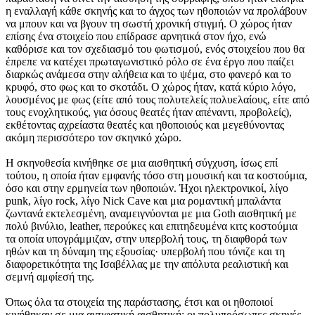
η εναλλαγή κάθε σκηνής και το άγχος των ηθοποιών να προλάβουν
να μπουν και να βγουν τη σωστή χρονική στιγμή. Ο χώρος ήταν
επίσης ένα στοιχείο που επίδρασε αρνητικά στον ήχο, ενώ
καθόρισε και τον σχεδιασμό του φωτισμού, ενός στοιχείου που θα
έπρεπε να κατέχει πρωταγωνιστικό ρόλο σε ένα έργο που παίζει
διαρκώς ανάμεσα στην αλήθεια και το ψέμα, στο φανερό και το
κρυφό, στο φως και το σκοτάδι. Ο χώρος ήταν, κατά κύριο λόγο,
λουσμένος με φως (είτε από τους πολυτελείς πολυελαίους, είτε από
τους ενοχλητικούς, για όσους θεατές ήταν απέναντι, προβολείς),
εκθέτοντας αχρείαστα θεατές και ηθοποιούς και μεγεθύνοντας
ακόμη περισσότερο τον σκηνικό χώρο.
Η σκηνοθεσία κινήθηκε σε μια αισθητική σύγχυση, ίσως επί
τούτου, η οποία ήταν εμφανής τόσο στη μουσική και τα κοστούμια,
όσο και στην ερμηνεία των ηθοποιών. Ήχοι ηλεκτρονικοί, λίγο
punk, λίγο rock, λίγο Nick Cave και μια ρομαντική μπαλάντα
ζωντανά εκτελεσμένη, αναμειγνύονται με μια Goth αισθητική με
πολύ βινύλιο, leather, περούκες και επιτηδευμένα κιτς κοστούμια
τα οποία υπογράμμιζαν, στην υπερβολή τους, τη διαφθορά των
ηθών και τη δύναμη της εξουσίας· υπερβολή που τόνιζε και τη
διαφορετικότητα της Ισαβέλλας με την απόλυτα ρεαλιστική και
σεμνή αμφίεσή της.
Όπως όλα τα στοιχεία της παράστασης, έτσι και οι ηθοποιοί
κινήθηκαν σε μια αντιφατική αισθητική: οι πολυπρόσωπες σκηνές