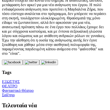
κωμικό στοιχείο πιο κοντά στο σήμερα. Η ανανεωτική, ωστόσο,
μετάφραση δεν αρκεί για μια νέα ανάγνωση του έργου. Η πολύ
ενδιαφέρουσα ανάγνωση που προτείνει η Μαγδαλένα Ζήρα, που
τόσο εύστοχα αναλύεται στο πρόγραμμα, δεν μπόρεσε να περάσει
στη σκηνή, τουλάχιστον ολοκληρωμένη. Θραύσματά της μόνο
είδαμε να ζωντανεύουν, αλλά δεν αρκούσαν για μια νέα,
ανανεωτική πρόταση πάνω σε ένα έργο που πολλάκις έχουμε δει
και με σύγχρονα κοστούμια, και με έντονα σεξουαλική γλώσσα
λόγου και σώματος και με ανάθεση ανδρικών ρόλων σε γυναίκες.
Έχω την αίσθηση ότι η ουσία της ανάγνωσης αυτής δεν έγινε
ξεκάθαρη και χάθηκε μέσα στην αισθητική πολυμορφία της,
παραμένοντας παγιδευμένη κάπου ανάμεσα στο "φαίνεσθαι" και
στο "είναι".
Tags
ΕΞΩΣΤΗΣ
ΘΕΑΤΡΟ
Φανταστικό Θέατρο
Σαίξπηρ
Τελευταία νέα