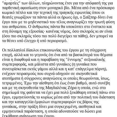
"αμαρτίες" των άλλων, πληρώνοντας έτσι για την απόφασή της για
παρθενική αφοσίωση στον μοναχικό βίο. Μέσα από ένα πρόσκαιρο
κωμικό πέπλο και την τεχνική της τραγικής ειρωνείας όπου οι
θεατές γνωρίζουν τα πάντα αλλά οι ήρωες όχι, ο Σαίξπηρ δίνει ένα
έργο που με το μηδενιστικό του τέλος αναγνωρίζει την τρωτή φύση
του ανθρώπου. Ο άνθρωπος πάντα θα υποκύπτει στο ένστικτο και
στη δύναμη της εξουσίας· κανένας νόμος, όσο σκληρός κι αν είναι
(όσο πιο σκληρός τόσο πιο πολύ διεγείρει τα πάθη), δεν μπορεί να
τα θέσει υπό έλεγχο ή υπό περιορισμό.
Οι πολλαπλοί δίαυλοι επικοινωνίας του έργου με τη σύγχρονη
εποχή, αλλά και το γεγονός ότι ένα από τα βασικότερά του θέματα
είναι η διαφθορά και η παραβίαση της "έννομης" σεξουαλικής
συμπεριφοράς, και μάλιστα από γυναίκες (η γυναίκα που
συνευρίσκεται εκτός γάμου αλλά και η κατ' επάγγελμα πόρνη),
ενέχουν πειρασμούς που συχνά οδηγούν σε σκηνοθετικά
ατοπήματα ή σύγχρονες αναγνώσεις οι οποίες θεωρούνται, ίσως,
τετριμμένες. Έχω την αίσθηση ότι έως έναν βαθμό, αυτό συνέβη
και με τη σκηνοθεσία της Μαγδαλένας Ζήρα η οποία, ενώ στο
σημείωμά της φαίνεται να έχει μια πολύ ξεκάθαρη οπτική πάνω στο
έργο, ερμηνεύοντάς το κυρίως μέσα από την πολιτική του διάσταση
και την καταγγελία έμφυλων συμπεριφορών εις βάρος της
γυναίκας, στην πράξη δίνει μια συγκεχυμένη, αισθητικά και
ερμηνευτικά παράσταση, η οποία αδυνατούσε να δώσει μια
ξεκάθαρη ανάγνωση του έργου.