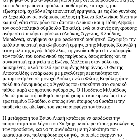
και τα δευτερεύοντα πρόσωπα υιοθέτησαν, επιτυχώς, μια
εξωστρεφή, σχεδόν εξπρεσιονιστική ερμηνεία, με τις δύο γυναίκες
να ξεχωρίζουν σε ανδρικούς ρόλους (η Έλενα Καλλινίκου δίνει την
κωμική νότα στον ρόλο του άσωτου Λεύκιου και η Πόπη Αβραάμ
τον σοφό πολιτικό σύμβουλο Έσκαλο), ενώ οι σκηνές σύγκρουσης
ανάμεσα στα κύρια πρόσωπα (Δούκας, Άγγελος, Κλαύδιος,
Μαριάννα), κινήθηκαν σε μια ρεαλιστική αισθητική. Ξεχωρίζω την
απόλυτα πειστική και αληθοφανή ερμηνεία της Μυρτούς Κουγιάλη
στον ρόλο της αγνής Ισαβέλλας, τη γυναίκα-θύμα στην αδηφαγία
των παθών του κοινωνικού της περίγυρου, όπως επίσης και τη
συγκινητική ερμηνεία της Ελένης Μολέσκη στον ρόλο της
αδικημένης, αλλά τυφλά ερωτευμένης Μαριάννας. Ο Φώτης
Αποστολίδης ενσάρκωσε με μεγαλύτερη πειστικότητα τον
μεταμφιεσμένο σε μοναχό Δούκα, ενώ ο Φώτης Καράλης ήταν
πολύ πιο δυναμικός ως ο Άγγελος που υποκύπτει στο σαρκικό
πάθος, παρά ως πρότυπο αφθαρσίας. Ο Ηρόδοτος Μιλτιάδους
έδωσε μια λεπτή αίσθηση πικρού χιούμορ και ειρωνείας στον
ερωτευμένο Κλαύδιο, ο οποίος είναι έτοιμος να θυσιάσει την
παρθενία της αδελφής του για να αποφύγει τον θάνατο.
Η μετάφραση του Βάιου Λιαπή κατάφερε να αποδώσει την
ποιητικότητα του λόγου του Σαίξπηρ, ιδιαίτερα στους μονολόγους
των προσώπων, και να τη συνδυάσει με τη λαϊκότητα που
απαιτείται στις πολυπρόσωπες σκηνές, οι οποίες έφερναν το