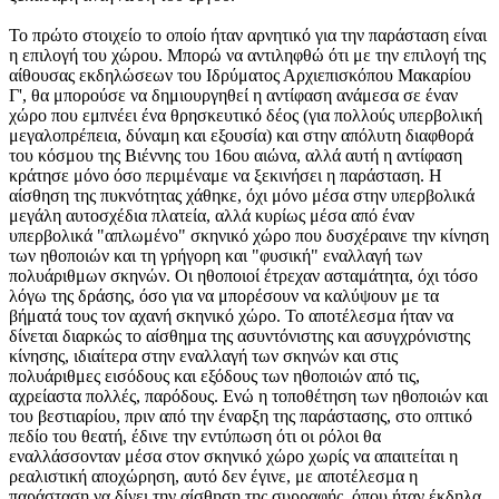
Το πρώτο στοιχείο το οποίο ήταν αρνητικό για την παράσταση είναι
η επιλογή του χώρου. Μπορώ να αντιληφθώ ότι με την επιλογή της
αίθουσας εκδηλώσεων του Ιδρύματος Αρχιεπισκόπου Μακαρίου
Γ', θα μπορούσε να δημιουργηθεί η αντίφαση ανάμεσα σε έναν
χώρο που εμπνέει ένα θρησκευτικό δέος (για πολλούς υπερβολική
μεγαλοπρέπεια, δύναμη και εξουσία) και στην απόλυτη διαφθορά
του κόσμου της Βιέννης του 16ου αιώνα, αλλά αυτή η αντίφαση
κράτησε μόνο όσο περιμέναμε να ξεκινήσει η παράσταση. Η
αίσθηση της πυκνότητας χάθηκε, όχι μόνο μέσα στην υπερβολικά
μεγάλη αυτοσχέδια πλατεία, αλλά κυρίως μέσα από έναν
υπερβολικά "απλωμένο" σκηνικό χώρο που δυσχέραινε την κίνηση
των ηθοποιών και τη γρήγορη και "φυσική" εναλλαγή των
πολυάριθμων σκηνών. Οι ηθοποιοί έτρεχαν ασταμάτητα, όχι τόσο
λόγω της δράσης, όσο για να μπορέσουν να καλύψουν με τα
βήματά τους τον αχανή σκηνικό χώρο. Το αποτέλεσμα ήταν να
δίνεται διαρκώς το αίσθημα της ασυντόνιστης και ασυγχρόνιστης
κίνησης, ιδιαίτερα στην εναλλαγή των σκηνών και στις
πολυάριθμες εισόδους και εξόδους των ηθοποιών από τις,
αχρείαστα πολλές, παρόδους. Ενώ η τοποθέτηση των ηθοποιών και
του βεστιαρίου, πριν από την έναρξη της παράστασης, στο οπτικό
πεδίο του θεατή, έδινε την εντύπωση ότι οι ρόλοι θα
εναλλάσσονταν μέσα στον σκηνικό χώρο χωρίς να απαιτείται η
ρεαλιστική αποχώρηση, αυτό δεν έγινε, με αποτέλεσμα η
παράσταση να δίνει την αίσθηση της συρραφής, όπου ήταν έκδηλα