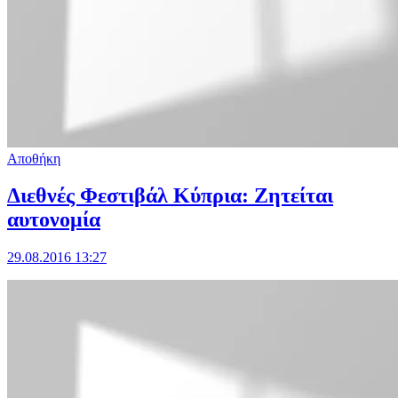
Αποθήκη
Διεθνές Φεστιβάλ Κύπρια: Ζητείται
αυτονομία
29.08.2016 13:27