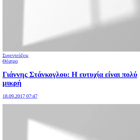
Συνεντεύξεις
Θέατρο
Γιάννης Στάνκογλου: Η ευτυχία είναι πολύ
μικρή
18.09.2017 07:47