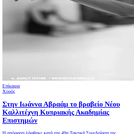
Επίκαιρα
Χορός
Στην Ιωάννα Αβραάμ το βραβείο Νέου
Καλλιτέχνη Κυπριακής Ακαδημίας
Επιστημών
Η απόφαση λήφθηκε κατά την 49η Τακτική Συνεδρίαση της