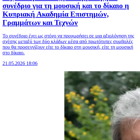
συνέδριο για τη μουσική και το δίκαιο η
Κυπριακή Ακαδημία Επιστημών,
Γραμμάτων και Τεχνών
Το συνέδριο έχει ως στόχο να προχωρήσει σε μια αξιολόγηση της
σχέσης μεταξύ των δύο κλάδων μέσα από πρωτότυπες συμβολές
που θα προσεγγίζουν είτε το δίκαιο στη μουσική, είτε τη μουσική
στο δίκαιο.
21.05.2026 18:06