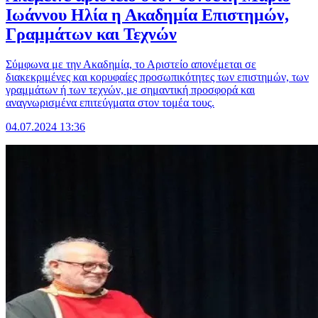
Ιωάννου Ηλία η Ακαδημία Επιστημών,
Γραμμάτων και Τεχνών
Σύμφωνα με την Ακαδημία, το Αριστείο απονέμεται σε
διακεκριμένες και κορυφαίες προσωπικότητες των επιστημών, των
γραμμάτων ή των τεχνών, με σημαντική προσφορά και
αναγνωρισμένα επιτεύγματα στον τομέα τους.
04.07.2024 13:36