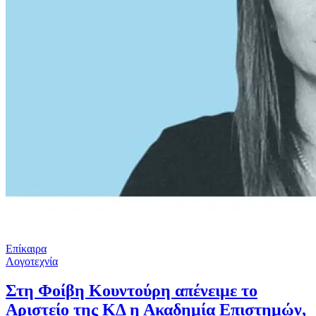
Επίκαιρα
Λογοτεχνία
Στη Φοίβη Κουντούρη απένειμε το
Αριστείο της ΚΔ η Ακαδημία Επιστημών,