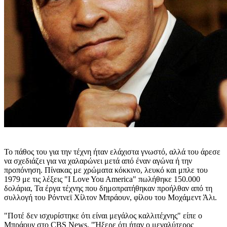
Το πάθος του για την τέχνη ήταν ελάχιστα γνωστό, αλλά του άρεσε
να σχεδιάζει για να χαλαρώνει μετά από έναν αγώνα ή την
προπόνηση. Πίνακας με χρώματα κόκκινο, λευκό και μπλε του
1979 με τις λέξεις "I Love You America" πωλήθηκε 150.000
δολάρια, Τα έργα τέχνης που δημοπρατήθηκαν προήλθαν από τη
συλλογή του Ρόντνεϊ Χίλτον Μπράουν, φίλου του Μοχάμεντ Άλι.
"Ποτέ δεν ισχυρίστηκε ότι είναι μεγάλος καλλιτέχνης" είπε ο
Μπράουν στο CBS News. "Ήξερε ότι ήταν ο μεγαλύτερος