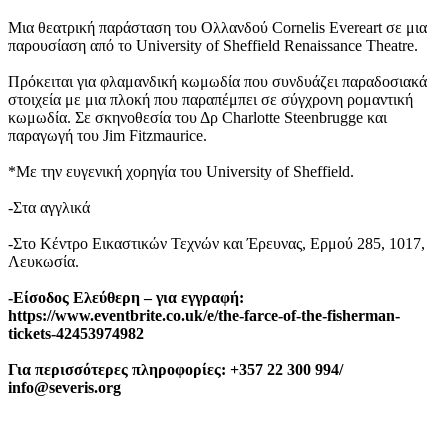
Μια θεατρική παράσταση του Ολλανδού Cornelis Evereart σε μια
παρουσίαση από το University of Sheffield Renaissance Theatre.
Πρόκειται για φλαμανδική κωμωδία που συνδυάζει παραδοσιακά
στοιχεία με μια πλοκή που παραπέμπει σε σύγχρονη ρομαντική
κωμωδία. Σε σκηνοθεσία του Δρ Charlotte Steenbrugge και
παραγωγή του Jim Fitzmaurice.
*Με την ευγενική χορηγία του University of Sheffield.
-Στα αγγλικά
-Στο Κέντρο Εικαστικών Τεχνών και Έρευνας, Ερμού 285, 1017,
Λευκωσία.
-Είσοδος Ελεύθερη – για εγγραφή:
https://www.eventbrite.co.uk/e/the-farce-of-the-fisherman-
tickets-42453974982
Για περισσότερες πληροφορίες:
+357 22 300 994/
info
@
severis
.
org