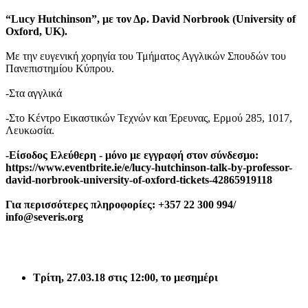
“
Lucy
Hutchinson
”, με τον Δρ.
David Norbrook (University of
Oxford, UK).
Με την ευγενική χορηγία του Τμήματος Αγγλικών Σπουδών του
Πανεπιστημίου Κύπρου.
-Στα αγγλικά
-Στο Κέντρο Εικαστικών Τεχνών και Έρευνας, Ερμού 285, 1017,
Λευκωσία.
-Είσοδος Ελεύθερη - μόνο με εγγραφή στον σύνδεσμο:
https://www.eventbrite.ie/e/lucy-hutchinson-talk-by-professor-
david-norbrook-university-of-oxford-tickets-42865919118
Για περισσότερες πληροφορίες:
+357 22 300 994/
info
@
severis
.
org
Τρίτη
, 27.03.18 στις 12:00,
το
μεσημέρι