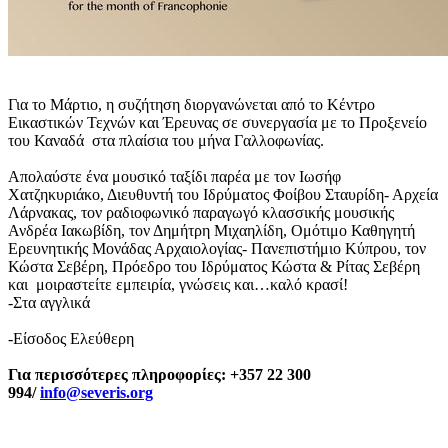
Για το Μάρτιο, η συζήτηση διοργανώνεται από το Κέντρο
Εικαστικών Τεχνών και Έρευνας σε συνεργασία με το Προξενείο
του Καναδά στα πλαίσια του μήνα Γαλλοφωνίας.
Απολαύστε ένα μουσικό ταξίδι παρέα με τον Ιωσήφ
Χατζηκυριάκο, Διευθυντή του Ιδρύματος Φοίβου Σταυρίδη- Αρχεία
Λάρνακας, τον ραδιοφωνικό παραγωγό κλασσικής μουσικής
Ανδρέα Ιακωβίδη, τον Δημήτρη Μιχαηλίδη, Ομότιμο Καθηγητή
Ερευνητικής Μονάδας Αρχαιολογίας- Πανεπιστήμιο Κύπρου, τον
Κώστα Σεβέρη, Πρόεδρο του Ιδρύματος Κώστα & Ρίτας Σεβέρη
και μοιραστείτε εμπειρία, γνώσεις και…καλό κρασί!
-Στα αγγλικά
-Είσοδος Ελεύθερη
Για περισσότερες πληροφορίες:
+357 22 300
994/
info
@
severis
.
org