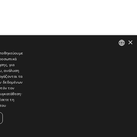
×
 αποθηκεύουμε
προσωπικά
GREEK
σης, για
ENGLISH
υ, ανάλυση
ργάζονται τα
ών δεδομένων
υτόν τον
συγκατάθεση·
έσετε τη
του
συνεντεύξεις, συναντήσεις, ρεπορτάζ, ήχοι, εικόνες – κινούμενες