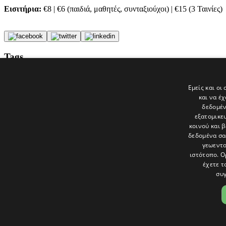
Εισιτήρια:
€8 | €6 (παιδιά, μαθητές, συνταξιούχοι) | €15 (3 Ταινίες)
Tags
ΚΙΝΗΜΑΤΟΓΡΑΦΟΣ
ταινίες
Εμείς και οι
ΠΑΝΘΕΟΝ
και να έ
politis
δεδομέν
εξατομικε
Τελευταία νέα
κοινού και 
δεδομένα σα
γεωεντο
ιστότοπο. Ο
έχετε τ
συγ
Το «Παράθυρο» είναι το πολιτιστικό ένθετο της εφημερίδας Πολίτης 
και στατικές, κριτικές προσεγγίσεις, λοξές ματιές. Βλέπουμε το δέν
Ακολουθήστε μας στα social