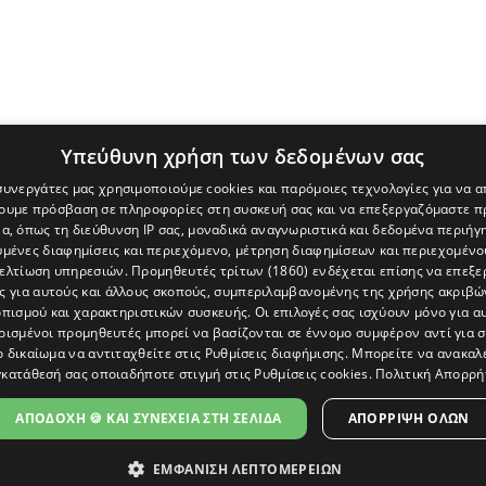
Υπεύθυνη χρήση των δεδομένων σας
 συνεργάτες μας χρησιμοποιούμε cookies και παρόμοιες τεχνολογίες για να
χουμε πρόσβαση σε πληροφορίες στη συσκευή σας και να επεξεργαζόμαστε 
α, όπως τη διεύθυνση IP σας, μοναδικά αναγνωριστικά και δεδομένα περιήγη
υμένες διαφημίσεις και περιεχόμενο, μέτρηση διαφημίσεων και περιεχομένο
βελτίωση υπηρεσιών.
Προμηθευτές τρίτων (1860)
ενδέχεται επίσης να επεξε
ς για αυτούς και άλλους σκοπούς, συμπεριλαμβανομένης της χρήσης ακριβ
πισμού και χαρακτηριστικών συσκευής. Οι επιλογές σας ισχύουν μόνο για α
ρισμένοι προμηθευτές μπορεί να βασίζονται σε έννομο συμφέρον αντί για 
ο δικαίωμα να αντιταχθείτε στις
Ρυθμίσεις διαφήμισης
. Μπορείτε να ανακαλ
κατάθεσή σας οποιαδήποτε στιγμή στις
Ρυθμίσεις cookies
.
Πολιτική Απορρή
[Κύπρος] και του διαδικτυακού πόρταλ www.politis.com.cy. Ειδήσεις, 
τρο, δεν χάνουμε το δάσος.
ΑΠΟΔΟΧΗ 🍪 ΚΑΙ ΣΥΝΕΧΕΙΑ ΣΤΗ ΣΕΛΙΔΑ
ΑΠΌΡΡΙΨΗ ΌΛΩΝ
ΕΜΦΑΝΙΣΗ ΛΕΠΤΟΜΕΡΕΙΩΝ