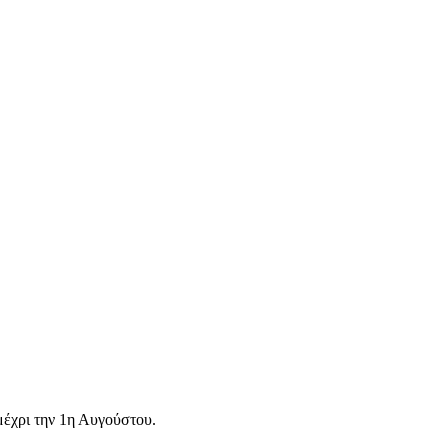
μέχρι την 1η Αυγούστου.