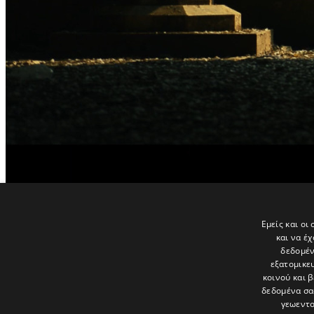
Εμείς και οι
και να έ
δεδομέν
εξατομικε
Τελευταία νέα
κοινού και 
δεδομένα σα
γεωεντο