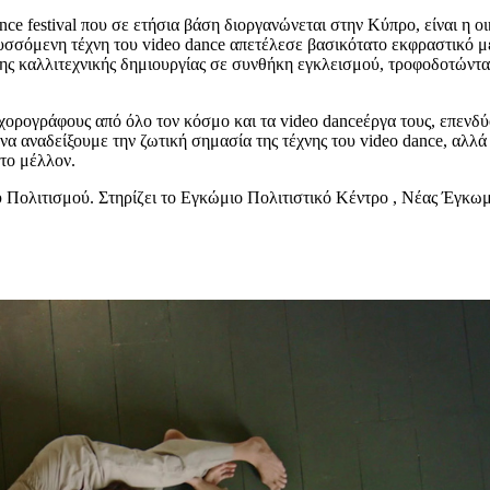
e festival που σε ετήσια βάση διοργανώνεται στην Κύπρο, είναι η οι
υσσόμενη τέχνη του video dance απετέλεσε βασικότατο εκφραστικό μέ
της καλλιτεχνικής δημιουργίας σε συνθήκη εγκλεισμού, τροφοδοτώντα
 χορογράφους από όλο τον κόσμο και τα video danceέργα τους, επενδ
 να αναδείξουμε την ζωτική σημασία της τέχνης του video dance, αλλ
στο μέλλον.
υ Πολιτισμού. Στηρίζει το Εγκώμιο Πολιτιστικό Κέντρο , Νέας Έγκ