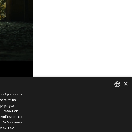
×
 αποθηκεύουμε
προσωπικά
GREEK
σης, για
ENGLISH
υ, ανάλυση
ργάζονται τα
ών δεδομένων
υτόν τον