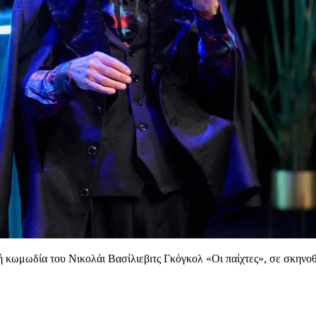
κή κωμωδία του Νικολάι Βασίλιεβιτς Γκόγκολ «Οι παίχτες», σε σκην