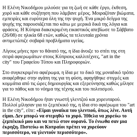
Η Ελένη Νικοδήμου μιλούσε για τη ζωή σε κάθε έργο, έκθεση,
χορό και κάθε συζήτηση που λάμβανε μέρος. Μοιραζόταν βιώματα,
εμπειρίες και ευρύτερα όλη της την ψυχή. Ένα μικρό δείγμα της
ψυχής της παρουσιάζεται πιο κάτω με μερικά δικά της λόγια και
φράσεις.
Η Κύπρια διακεκριμένη εικαστικός απεβίωσε το Σάββατο
(26/08) σε ηλικία 68 ετών, καθώς τα τελευταία χρόνια
αντιμετώπιζε σοβαρά προβλήματα υγείας.
Λίγους μήνες πριν το θάνατό της, η ίδια άνοιξε το σπίτι της στη
σειρά αφιερωμάτων
στους Κύπριους καλλιτέχνες,
"art in the
city"
του Γραφείου Τύπου και Πληροφοριών.
Στο συγκεκριμένο αφιέρωμα, η ίδια με το δικό της μοναδικό τρόπο
αναφέρθηκε στην αγάπη της για τη φύση,
αφηγήθηκε στιγμές και
κομμάτια από τις ώρες
δημιουργίας και εξερεύνησης καθώς μίλησε
για το πάθος και το νόημα της τέχνης και του πολιτισμού.
Η Ελένη Νικοδήμου ήταν γνωστή γλεντζού και χορευταρού.
Πολλοί μίλησαν για το ζεμπέκικό της, η ίδια στο αφιέρωμα του "art
in the city", είπε:
«Είμαι γυναίκα του γλεντιού, όπως λένε. Αυτή
είμαι. Δεν μπορώ να στερηθώ το χορό. Ήθελα να χορεύω το
ζεμπέκικό μου και να πετώ στον ουρανό. Το ένιωθα σαν μια
έκρηξη. Πιστεύω οι Κυπραίοι πρέπει να χορεύουν
περισσότερο, να γλεντούν περισσότερο».