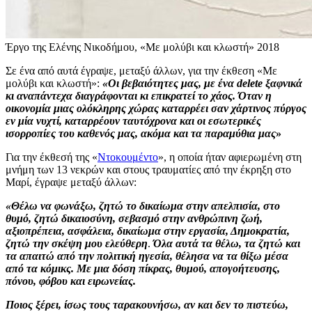
Έργο της Ελένης Νικοδήμου, «Με μολύβι και κλωστή» 2018
Σε ένα από αυτά έγραψε, μεταξύ άλλων, για την έκθεση «Με
μολύβι και κλωστή»:
«
Οι βεβαιότητες μας, με ένα delete ξαφνικά
κι αναπάντεχα διαγράφονται κι επικρατεί το χάος. Όταν η
οικονομία μιας ολόκληρης χώρας καταρρέει σαν χάρτινος πύργος
εν μία νυχτί, καταρρέουν ταυτόχρονα και οι εσωτερικές
ισορροπίες του καθενός μας, ακόμα και τα παραμύθια μας
»
Για την έκθεσή της «
Ντοκουμέντο
», η οποία ήταν αφιερωμένη στη
μνήμη των 13 νεκρών και στους τραυματίες από την έκρηξη στο
Μαρί, έγραψε μεταξύ άλλων:
«Θέλω να φωνάξω, ζητώ το δικαίωμα στην απελπισία, στο
θυμό, ζητώ δικαιοσύνη, σεβασμό στην ανθρώπινη ζωή,
αξιοπρέπεια, ασφάλεια, δικαίωμα στην εργασία, Δημοκρατία,
ζητώ την σκέψη μου ελεύθερη
.
Όλα αυτά τα θέλω, τα ζητώ και
τα απαιτώ από την πολιτική ηγεσία, θέλησα να τα θίξω μέσα
από τα κόμικς.
Με μια δόση πίκρας, θυμού, απογοήτευσης,
πόνου, φόβου και ειρωνείας.
Ποιος ξέρει, ίσως τους ταρακουνήσω, αν και δεν το πιστεύω,