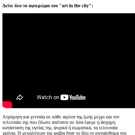
Δείτε όλο το αφιερώμα του "art in the city":
Ατρόμητη και γενναία σε κάθε αγώνα της ζωής μέχρι και τον
τελευταίο της που έδωσε απέναντι σε όσα έφερε η άσχημη
κατάσταση της υγείας της, ψυχικά ή σωματικά, τα τελευταία
χρόνια. Η μεγαλύτερη της φοβία ήταν το ίδιο το συναίσθημα του