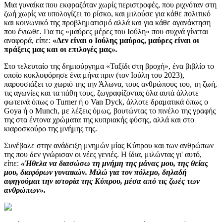
Μια γυναίκα που εκφραζόταν χωρίς περιστροφές, που ριχνόταν στη
ζωή χωρίς να υπολογίζει το ρίσκο, και μιλούσε για κάθε πολιτικό
και κοινωνικό της προβληματισμό αλλά και για κάθε αγανάκτηση
που ένιωθε. Για τις «μαύρες μέρες του Ιούλη» που συχνά γίνεται
αναφορά, είπε:
«Δεν είναι ο Ιούλης μαύρος, μαύρες είναι οι
πράξεις μας και οι επιλογές μας
»
.
Στο τελευταίο της δημιούργημα «Ταξίδι στη βροχή», ένα βιβλίο το
οποίο κυκλοφόρησε ένα μήνα πριν (τον Ιούλη του 2023),
παρουσιάζει το χωριό της την Άλωνα, τους ανθρώπους του, τη ζωή,
τις αγωνίες και τα πάθη τους, ζωγραφίζοντας όλα αυτά άλλοτε
φωτεινά όπως ο Turner ή ο Van Dyck, άλλοτε δραματικά όπως ο
Goya ή ο Munch, με λέξεις όμως, βουτώντας το πινέλο της γραφής
της στα έντονα χρώματα της κυπριακής φύσης, αλλά και στο
κιαροσκούρο της μνήμης της.
Συνέβαλε στην ανάδειξη μνημών μίας Κύπρου και των ανθρώπων
της που δεν γνώρισαν οι νέες γενιές. Η ίδια, μιλώντας γι' αυτό,
είπε:
«Ήθελα να διασώσω τη μνήμη της μάνας μου, της θείας
μου, διαφόρων γυναικών. Μιλώ για τον πόλεμο, δηλαδή
αφηγούμαι την ιστορία της Κύπρου, μέσα από τις ζωές των
ανθρώπων».