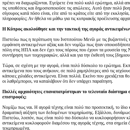
πρέπει να διαχωρίζονται. Εγείρετε ένα πολύ καλό ερώτημα, αλλά α
τις υποθέσεις και δημοσιοποιούσε τις απώλειες. Αυτό ήταν πολύ βοη
σίγουρος κατά πόσο είναι, είτε από το κράτος είτε από την εκκλησί
πληροφορίες; Αν ήθελα να μάθω για τις κυπριακής προέλευσης αρχαιό
Η Κύπρος ακολούθησε και την τακτική της αγοράς αντικειμένων
Πιστεύω πως η περίπτωση του Ινστιτούτου Μενίλ με τις βυζαντινές 
εμφάνιση αντικειμένων αξίας και δεν νομίζω πως ήταν οποιοσδήποτε
πόλη στις ΗΠΑ και δεν έχει τους πόρους που έχουν τα μουσεία της 
συντήρηση των τοιχογραφιών, αλλά και για την έκθεσή τους [δημιου
Τώρα, σε σχέση με την αγορά, είναι πολύ δύσκολο το ερώτημα. Ε
αντικείμενα που τους ανήκουν, σε πολύ χαμηλότερες από τις ισχύουσ
κάποιες χιλιάδες αντικείμενα. Είναι πολλά. Εκείνο που χρειάζεται 
οι λαθρέμποροι, να καταλάβουν ότι δεν υπάρχει παραίτηση.
Πολλές αρχαιότητες επαναπατρίστηκαν το τελευταίο διάστημα σε
επιστροφές;
Νομίζω πως ναι. Η αγορά τέχνης είναι πολύ πιο προσεκτική, το ίδι
δραματική αύξηση των δεδομένων τεκμηρίωσης. Εξάλλου, δυνάμωσε 
Πιστεύω, λοιπόν, πως είναι πολύ πιο δύσκολο να κυκλοφορήσουν κλ
αντικείμενα κυκλοφορούν διαμέσου της αγοράς τέχνης, στα σημεία 
τεκμηριωμένα.