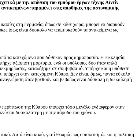
ετικά με την υπόθεση του εμπόρου έργων τέχνης Αϊντίν
ν αντικειμένων παραμένει στις αποθήκες της αστυνομικής
ικασίες στη Γερμανία, όπως σε κάθε χώρα, μπορεί να διαρκούν
 πως ίσως είναι δύσκολο να τεκμηριωθούν τα αντικείμενα ως
ες από τα κατεχόμενα που δόθηκαν προς δημοπρασία. Η Εκκλησία
υπήρχε αξιόπιστη μαρτυρία, ενώ οι υπόλοιπες δύο ήταν απλά
ής τεκμηρίωσης, καταλήξαμε σε συμβιβασμό. Υπήρχε και η υπόθεση
, υπάρχει στην κατεχόμενη Κύπρο. Δεν είναι, όμως, πάντα εύκολα
 αναγνώριση όταν βρεθούν και βεβαίως είναι δύσκολη η διεκδίκησή
ην περίπτωση της Κύπρου υπάρχει τόσο μεγάλο ενδιαφέρον στην
ικνύεται δυσκολότερη με την πάροδο του χρόνου.
τικό. Αυτό είναι καλό, γιατί θεωρώ πως ο πολιτισμός και η πολιτική