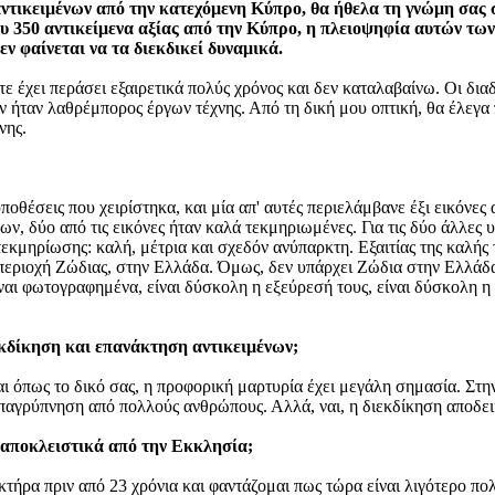
ικειμένων από την κατεχόμενη Κύπρο, θα ήθελα τη γνώμη σας σχ
ου 350 αντικείμενα αξίας από την Κύπρο, η πλειοψηφία αυτών τω
εν φαίνεται να τα διεκδικεί δυναμικά.
έχει περάσει εξαιρετικά πολύς χρόνος και δεν καταλαβαίνω. Οι διαδ
μέν ήταν λαθρέμπορος έργων τέχνης. Από τη δική μου οπτική, θα έλεγα
νης.
υποθέσεις που χειρίστηκα, και μία απ' αυτές περιελάμβανε έξι εικόν
ν, δύο από τις εικόνες ήταν καλά τεκμηριωμένες. Για τις δύο άλλες 
 τεκμηρίωσης: καλή, μέτρια και σχεδόν ανύπαρκτη. Εξαιτίας της καλ
ν περιοχή Ζώδιας, στην Ελλάδα. Όμως, δεν υπάρχει Ζώδια στην Ελλάδα
ναι φωτογραφημένα, είναι δύσκολη η εξεύρεσή τους, είναι δύσκολη η
εκδίκηση και επανάκτηση αντικειμένων;
ι όπως το δικό σας, η προφορική μαρτυρία έχει μεγάλη σημασία. Στ
επαγρύπνηση από πολλούς ανθρώπους. Αλλά, ναι, η διεκδίκηση αποδε
 αποκλειστικά από την Εκκλησία;
τήρα πριν από 23 χρόνια και φαντάζομαι πως τώρα είναι λιγότερο πολι