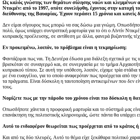
Ως καλός γνώστης των θεμάτων σύλησης ναών και κλεμμένων αντ
Ντικμέν: από το 1997, οπότε συνελήφθη, έχοντας στην κατοχή τ
διεύθυνσης της Βαυαρίας. Έχουν περάσει 15 χρόνια και κανείς δ
Δεν είμαι σίγουρος πως μπορώ να σας δώσω μια γνώμη. Οπωσδήποτε 
πολύ, όμως υπάρχει συντριπτική μαρτυρία για το ότι ο Αϊντίν Ντικ
κυπριακής προέλευσης, σε αντίθεση με άλλα, φανερά βυζαντινής τέχ
Εν προκειμένω, λοιπόν, το πρόβλημα είναι η τεκμηρίωση;
Φαντάζομαι πως ναι. Τη Δευτέρα έδωσα μια διάλεξη σχετικά με τις 
βρισκόταν σε συναγερμό και, σε συνεργασία με το τμήμα Αρχαιοτήτω
κυπριακού τύπου. Σε αυτή την υπόθεση, λοιπόν, είχαμε τρία στάδια
με ένα ευαγγέλιο, για το οποίο αναφερόταν πως προέρχεται από τη
τα πράγματα. Είναι δύσκολη η ταυτοποίηση αντικειμένων που δεν εί
τους.
Νομίζετε πως με την πάροδο του χρόνου είναι πιο δύσκολη η δι
Οπωσδήποτε χάνεται η προφορική μαρτυρία και το σύστημά μας είνα
επανάκτηση της πολιτιστικής κληρονομιάς, ώστε πάντα θα υπάρχει 
Αυτό το ενδιαφέρον θεωρείται πως προέρχεται από το κράτος ή
Και από τις δύο πλευρές. Αυτό το θέμα είχε ξεκάθαρα πολιτικό χαρακ