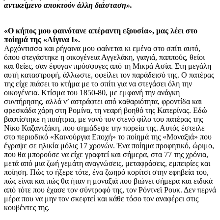
αντικείμενο αποκτούν άλλη διάσταση».
«Ο κήπος μου φαινότανε απέραντη εξουσία», μας λέει στο
ποίημά της «Αίγινα Ι».
Αρχόντισσα και ρήγαινα μου φαίνεται κι εμένα στο σπίτι αυτό,
όπου στεγάστηκε η οικογένεια Αγγελάκη, γιαγιά, παππούς, θείοι
και θείες, σαν έφυγαν πρόσφυγες από τη Μικρά Ασία. Στη μεγάλη
αυτή καταστροφή, άλλωστε, οφείλει τον παράδεισό της. Ο πατέρας
της είχε πιάσει το κτήμα με το σπίτι για να στεγάσει όλη την
οικογένεια. Κτίσμα του 1850-80, με εμφανή την ανάγκη
συντήρησης, αλλά ν’ αστράφτει από καθαριότητα, φροντίδα και
φρεσκάδα χάρη στη Ρομίνα, τη νεαρή βοηθό της Κατερίνας. Εδώ
βαφτίστηκε η ποιήτρια, με νονό τον στενό φίλο του πατέρας της
Νίκο Καζαντζάκη, που σημάδεψε την πορεία της. Αυτός έστειλε
στο περιοδικό «Καινούργια Εποχή» το ποίημά της «Μοναξιά» που
έγραψε σε ηλικία μόλις 17 χρονών. Ένα ποίημα προφητικό, ώριμο,
που θα μπορούσε να είχε γραφτεί και σήμερα, στα 77 της χρόνια,
μετά από μια ζωή γεμάτη αναγνώσεις, μεταφράσεις, εμπειρίες και
ποίηση. Πώς το ήξερε τότε, ένα ζωηρό κορίτσι στην εφηβεία του,
πώς είναι και πώς θα ήταν η μοναξιά που βιώνει σήμερα και ειδικά
από τότε που έχασε τον σύντροφό της, τον Ρόντνεϊ Ρουκ. Δεν περνά
μέρα που να μην τον σκεφτεί και κάθε τόσο τον αναφέρει στις
κουβέντες της.