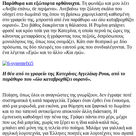
Παράθυρα και εξώπορτα ορθάνοιχτα.
Τη φωνάζω και μου λέει
«Ανέβα επάνω, σε περίμενα».
Ανεβαίνω την ξύλινη σκάλα που
οδηγεί στο δωμάτιό της όπου τη βρίσκω χαμογελαστή καθισμένη
στο γραφείο της, μπροστά από ένα παράθυρο
«κι όλο καταβροχθίζει
ουρανό».
Στο βάθος διακρίνεται η θάλασσα. Η Ρομίνα φτιάχνει
φραπέ και κρύο τσάι για την Κατερίνα, η οποία περνά τις ώρες της
κάνοντας μεταφράσεις ή γράφοντας τους πεζούς, διπρόσωπους
μονολόγους της, όπως τους ονομάζει. Κάτι σαν θεατρικό με δύο
πρόσωπα, τις δύο πλευρές του εαυτού μας που συνδιαλέγονται. Το
ένα λέγεται
«Εγώ»
και το άλλο
«Και εγώ»
.
Η θέα από το γραφείο της Κατερίνας Αγγελάκη-Ρουκ, από το
παράθυρο που «όλο καταβροχθίζει ουρανό».
Ποίηση, όπως όλοι οι αναγνώστες της γνωρίζουν, δεν έγραψε ποτέ
συστηματικά ή κατά παραγγελία. Γράφει όταν έρθει ένα έναυσμα,
από μια μυρωδιά, μια εικόνα, μια θύμηση και ξαφνικά το δωμάτιο
και το πιο ταπεινό αντικείμενο αποκτούν άλλη διάσταση. Η
έμπνευση καθοδηγεί την πένα της. Γράφει πάντα στο χέρι, μέχρι
που ως διά μαγείας, χωρίς να ξέρει κι η ίδια καλά-καλά πώς,
μπαίνει από μόνη της η τελεία στο ποίημα. Μιλάμε για γαλλική και
αγγλική λογοτεχνία, για Έλληνες ποιητές και λογοτέχνες που αγαπά