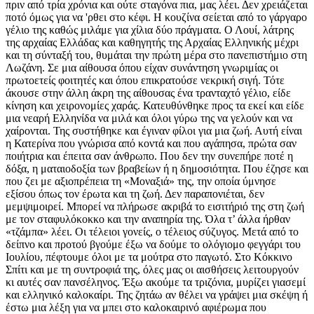
πριν από τρία χρόνια και ούτε σταγόνα πια, μας λέει. Δεν χρειάζεται
ποτό όμως για να 'ρθει στο κέφι. Η κουζίνα σείεται από το γάργαρο
γέλιο της καθώς μιλάμε για χίλια δύο πράγματα. Ο Λουί, λάτρης
της αρχαίας Ελλάδας και καθηγητής της Αρχαίας Ελληνικής μέχρι
και τη σύνταξή του, θυμάται την πρώτη μέρα στο πανεπιστήμιο στη
Λωζάνη. Σε μια αίθουσα όπου είχαν συνάντηση γνωριμίας οι
πρωτοετείς φοιτητές και όπου επικρατούσε νεκρική σιγή. Τότε
άκουσε στην άλλη άκρη της αίθουσας ένα τρανταχτό γέλιο, είδε
κίνηση και χειρονομίες χαράς. Κατευθύνθηκε προς τα εκεί και είδε
μια νεαρή Ελληνίδα να μιλά και όλοι γύρω της να γελούν και να
χαίρονται. Της συστήθηκε και έγιναν φίλοι για μια ζωή. Αυτή είναι
η Κατερίνα που γνώρισα από κοντά και που αγάπησα, πρώτα σαν
ποιήτρια και έπειτα σαν άνθρωπο. Που δεν την συνεπήρε ποτέ η
δόξα, η ματαιοδοξία των βραβείων ή η δημοσιότητα. Που έζησε και
που ζει με αξιοπρέπεια τη «Μοναξιά» της, την οποία ύμνησε
εξίσου όπως τον έρωτα και τη ζωή. Δεν παραπονιέται, δεν
μεμψιμοιρεί. Μπορεί να πλήρωσε ακριβά το εισιτήριό της στη ζωή
με τον σταφυλόκοκκο και την αναπηρία της. Όλα τ’ άλλα ήρθαν
«τζάμπα» λέει. Οι τέλειοι γονείς, ο τέλειος σύζυγος. Μετά από το
δείπνο και προτού βγούμε έξω να δούμε το ολόγιομο φεγγάρι του
Ιουλίου, πέφτουμε όλοι με τα μούτρα στο παγωτό. Στο Κόκκινο
Σπίτι και με τη συντροφιά της, όλες μας οι αισθήσεις λειτουργούν
κι αυτές σαν πανσέληνος. Έξω ακούμε τα τριζόνια, μυρίζει γιασεμί
και ελληνικό καλοκαίρι. Της ζητάω αν θέλει να γράψει μια σκέψη ή
έστω μια λέξη για να μπει στο καλοκαιρινό αφιέρωμα που