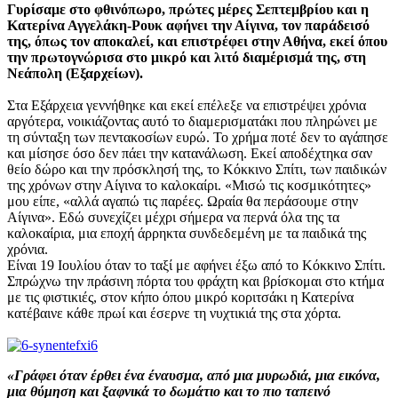
Γυρίσαμε στο φθινόπωρο, πρώτες μέρες Σεπτεμβρίου και η
Κατερίνα Αγγελάκη-Ρουκ αφήνει την Αίγινα, τον παράδεισό
της, όπως τον αποκαλεί, και επιστρέφει στην Αθήνα, εκεί όπου
την πρωτογνώρισα στο μικρό και λιτό διαμέρισμά της, στη
Νεάπολη (Εξαρχείων).
Στα Εξάρχεια γεννήθηκε και εκεί επέλεξε να επιστρέψει χρόνια
αργότερα, νοικιάζοντας αυτό το διαμερισματάκι που πληρώνει με
τη σύνταξη των πεντακοσίων ευρώ. Το χρήμα ποτέ δεν το αγάπησε
και μίσησε όσο δεν πάει την κατανάλωση. Εκεί αποδέχτηκα σαν
θείο δώρο και την πρόσκλησή της, το Κόκκινο Σπίτι, των παιδικών
της χρόνων στην Αίγινα το καλοκαίρι. «Μισώ τις κοσμικότητες»
μου είπε, «αλλά αγαπώ τις παρέες. Ωραία θα περάσουμε στην
Αίγινα». Εδώ συνεχίζει μέχρι σήμερα να περνά όλα της τα
καλοκαίρια, μια εποχή άρρηκτα συνδεδεμένη με τα παιδικά της
χρόνια.
Είναι 19 Ιουλίου όταν το ταξί με αφήνει έξω από το Κόκκινο Σπίτι.
Σπρώχνω την πράσινη πόρτα του φράχτη και βρίσκομαι στο κτήμα
με τις φιστικιές, στον κήπο όπου μικρό κοριτσάκι η Κατερίνα
κατέβαινε κάθε πρωί και έσερνε τη νυχτικιά της στα χόρτα.
«Γράφει όταν έρθει ένα έναυσμα, από μια μυρωδιά, μια εικόνα,
μια θύμηση και ξαφνικά το δωμάτιο και το πιο ταπεινό