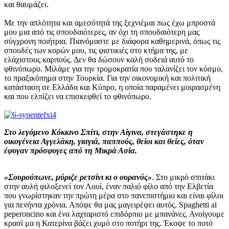
και θαυμάζει.
Με την απλότητα και αμεσότητά της ξεχνιέμαι πως έχω μπροστά
μου μια από τις σπουδαιότερες, αν όχι τη σπουδαιότερη μας
σύγχρονη ποιήτρια. Πιανόμαστε με διάφορα καθημερινά, όπως τις
σπουδές των κορών μου, τις φιστικιές στο κτήμα της, με
ελάχιστους καρπούς. Δεν θα δώσουν καλή σοδειά αυτό το
φθινόπωρο. Μιλάμε για την τρομοκρατία που ταλανίζει τον κόσμο,
το πραξικόπημα στην Τουρκία. Για την οικονομική και πολιτική
κατάσταση σε Ελλάδα και Κύπρο, η οποία παραμένει μοιρασμένη
και που ελπίζει να επισκεφθεί το φθινόπωρο.
Στο λεγόμενο Κόκκινο Σπίτι, στην Αίγινα, στεγάστηκε η
οικογένεια Αγγελάκη, γιαγιά, παππούς, θείοι και θείες, όταν
έφυγαν πρόσφυγες από τη Μικρά Ασία.
«Σουρούπωνε, μύριζε ρετσίνι κι ο ουρανός»
. Στο μικρό σπιτάκι
στην αυλή φιλοξενεί τον Λουί, έναν παλιό φίλο από την Ελβετία
που γνωρίστηκαν την πρώτη μέρα στο πανεπιστήμιο και είναι φίλοι
για πενήντα χρόνια. Απόψε θα μας μαγειρέψει αυτός. Spaghetti al
peperoncino και ένα λαχταριστό επιδόρπιο με μπανάνες. Ανοίγουμε
κρασί μα η Κατερίνα βάζει χυμό στο ποτήρι της. Έκοψε το ποτό