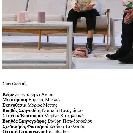
Συντελεστές
Κείμενο
Έντουαρντ Άλμπι
Μετάφραση
Ερρίκος Μπελιές
Σκηνοθεσία
Μάριος Μεττής
Βοηθός Σκηνοθέτη
Ναταλία Παναγιώτου
Σκηνικά/Κοστούμια
Μαρίνα Χατζηλουκά
Βοηθός Σκηνογράφος
Σταύρη Παπαδοπούλου
Σχεδιασμός Φωτισμού
Σεσίλια Τσελεπίδη
Οπτική Επικοινωνία
Rockthedog