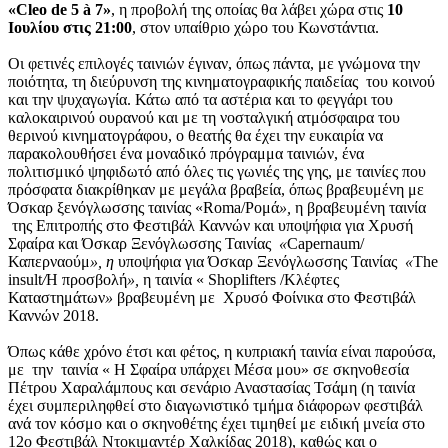
«Cleo de 5 à 7»
, η προβολή της οποίας θα λάβει χώρα στις
10
Ιουλίου στις 21:00
, στον υπαίθριο χώρο του Κωνστάντια.
Οι φετινές επιλογές ταινιών έγιναν, όπως πάντα, με γνώμονα την
ποιότητα, τη διεύρυνση της κινηματογραφικής παιδείας του κοινού
και την ψυχαγωγία. Κάτω από τα αστέρια και το φεγγάρι του
καλοκαιρινού ουρανού και με τη νοσταλγική ατμόσφαιρα του
θερινού κινηματογράφου, ο θεατής θα έχει την ευκαιρία να
παρακολουθήσει ένα μοναδικό πρόγραμμα ταινιών, ένα
πολιτισμικό ψηφιδωτό από όλες τις γωνιές της γης, με ταινίες που
πρόσφατα διακρίθηκαν με μεγάλα βραβεία, όπως βραβευμένη με
Όσκαρ ξενόγλωσσης ταινίας «Roma/Ρομά
»,
η βραβευμένη ταινία
της Επιτροπής στο Φεστιβάλ Καννών και υποψήφια για Χρυσή
Σφαίρα και Όσκαρ Ξενόγλωσσης Ταινίας
«
Capernaum/
Καπερναούμ
», η
υποψήφια για Όσκαρ Ξενόγλωσσης Ταινίας
«
The
insult
/
Η προσβολή
»,
η ταινία « Shoplifters /Κλέφτες
Καταστημάτων
»
βραβευμένη με Χρυσό Φοίνικα στο Φεστιβάλ
Καννών 2018.
Όπως κάθε χρόνο έτσι και φέτος, η κυπριακή ταινία είναι παρούσα,
με την ταινία « Η Σφαίρα υπάρχει Μέσα μου» σε σκηνοθεσία
Πέτρου Χαραλάμπους και σενάριο Αναστασίας Τσάμη (η ταινία
έχει συμπεριληφθεί στο διαγωνιστικό τμήμα διάφορων φεστιβάλ
ανά τον κόσμο και ο σκηνοθέτης έχει τιμηθεί με ειδική μνεία στο
12ο Φεστιβάλ Ντοκιμαντέρ Χαλκίδας 2018), καθώς και ο