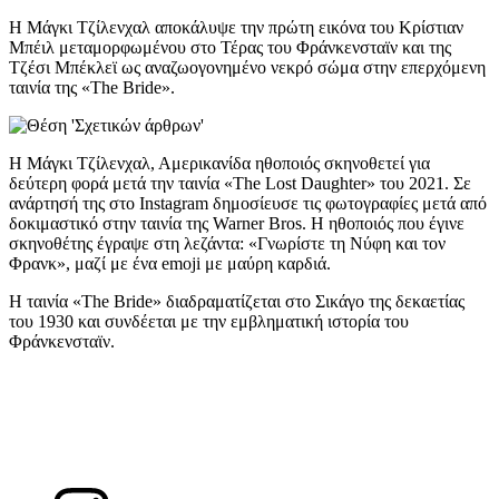
Η Μάγκι Τζίλενχαλ αποκάλυψε την πρώτη εικόνα του Κρίστιαν
Μπέιλ μεταμορφωμένου στο Τέρας του Φράνκενσταϊν και της
Τζέσι Μπέκλεϊ ως αναζωογονημένο νεκρό σώμα στην επερχόμενη
ταινία της «The Bride».
Η Μάγκι Τζίλενχαλ, Αμερικανίδα ηθοποιός σκηνοθετεί για
δεύτερη φορά μετά την ταινία «The Lost Daughter» του 2021. Σε
ανάρτησή της στο Instagram δημοσίευσε τις φωτογραφίες μετά από
δοκιμαστικό στην ταινία της Warner Bros. Η ηθοποιός που έγινε
σκηνοθέτης έγραψε στη λεζάντα: «Γνωρίστε τη Νύφη και τον
Φρανκ», μαζί με ένα emoji με μαύρη καρδιά.
Η ταινία «The Bride» διαδραματίζεται στο Σικάγο της δεκαετίας
του 1930 και συνδέεται με την εμβληματική ιστορία του
Φράνκενσταϊν.