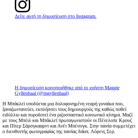
Δείτε αυτή τη δημοσίευση στο Instagram.
Η δημοσίευση κοινοποιήθηκε από το χρήστη Maggie
Gyllenhaal (@mgyllenhaal)
Η Μπάκλεϊ υποδύεται μια δολοφονημένη νεαρή γυναίκα που,
ξαναζωντανεύει, εκπλήσσει τους δημιουργούς της καθώς ποθεί
ειδύλλιο και πυροδοτεί ένα ριζοσπαστικό κοινωνικό κίνημα. Μαζί
με τους Μπέιλ και Μπάκλεϊ πρωταγωνιστούν οι Πένελοπε Κρουζ
και Πίτερ Σάρσγκααρντ και Ανέτ Μπένινγκ. Στην ταινία συμμετέχει
ο διευθυντής φωτογραφίας της ταινίας Joker, Λόρενς Σερ.