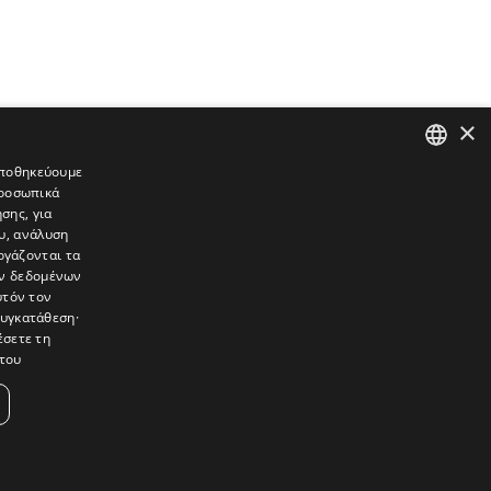
×
 αποθηκεύουμε
προσωπικά
GREEK
σης, για
ENGLISH
υ, ανάλυση
ργάζονται τα
ών δεδομένων
υτόν τον
συγκατάθεση·
έσετε τη
του
συνεντεύξεις, συναντήσεις, ρεπορτάζ, ήχοι, εικόνες – κινούμενες