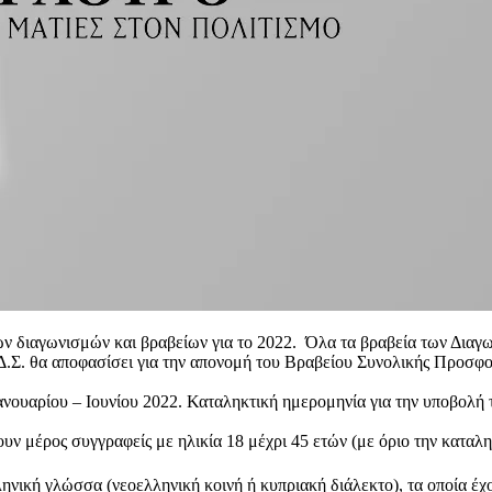
ών διαγωνισμών και βραβείων για το 2022. Όλα τα βραβεία των Διαγ
.Σ. θα αποφασίσει για την απονομή του Βραβείου Συνολικής Προσφορ
ανουαρίου – Ιουνίου 2022. Καταληκτική ημερομηνία για την υποβολή 
υν μέρος συγγραφείς με ηλικία 18 μέχρι 45 ετών (με όριο την καταλ
νική γλώσσα (νεοελληνική κοινή ή κυπριακή διάλεκτο), τα οποία έχο