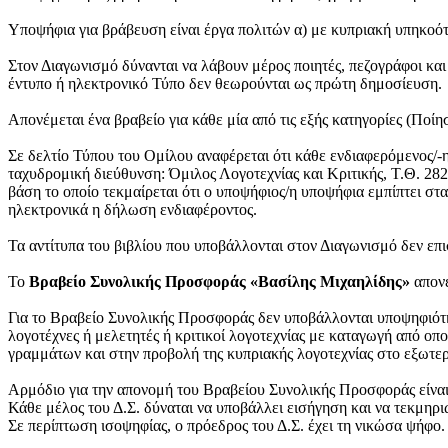
Υποψήφια για βράβευση είναι έργα πολιτών α) με κυπριακή υπηκοότη
Στον Διαγωνισμό δύνανται να λάβουν μέρος ποιητές, πεζογράφοι και
έντυπο ή ηλεκτρονικό Τύπο δεν θεωρούνται ως πρώτη δημοσίευση.
Απονέμεται ένα βραβείο για κάθε μία από τις εξής κατηγορίες (Ποί
Σε δελτίο Τύπου του Ομίλου αναφέρεται ότι κάθε ενδιαφερόμενος/-
ταχυδρομική διεύθυνση: Όμιλος Λογοτεχνίας και Κριτικής, Τ.Θ. 28
βάση το οποίο τεκμαίρεται ότι ο υποψήφιος/η υποψήφια εμπίπτει στ
ηλεκτρονικά η δήλωση ενδιαφέροντος.
Τα αντίτυπα του βιβλίου που υποβάλλονται στον Διαγωνισμό δεν επι
Το
Βραβείο Συνολικής Προσφοράς «Βασίλης Μιχαηλίδης»
απον
Για το Βραβείο Συνολικής Προσφοράς δεν υποβάλλονται υποψηφιότητε
λογοτέχνες ή μελετητές ή κριτικοί λογοτεχνίας με καταγωγή από ο
γραμμάτων και στην προβολή της κυπριακής λογοτεχνίας στο εξωτερ
Αρμόδιο για την απονομή του Βραβείου Συνολικής Προσφοράς είναι τ
Κάθε μέλος του Δ.Σ. δύναται να υποβάλλει εισήγηση και να τεκμηρ
Σε περίπτωση ισοψηφίας, ο πρόεδρος του Δ.Σ. έχει τη νικώσα ψήφο.