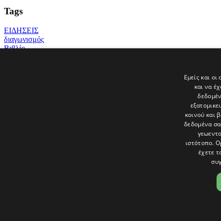
Tags
ΕΙΔΗΣΕΙΣ
διαγωνισμός
Βιβλίο
Τσάβες
ΚΡΙΤΙΚΗ
λογοτεχνία
Εμείς και οι
politis
και να έ
Όμιλος Λογοτεχνίας και Κριτικής
δεδομέν
εξατομικε
Τελευταία νέα
κοινού και 
δεδομένα σα
γεωεντο
ιστότοπο. Ο
έχετε τ
συγ
Το «Παράθυρο» είναι το πολιτιστικό ένθετο της εφημερίδας Πολίτης 
και στατικές, κριτικές προσεγγίσεις, λοξές ματιές. Βλέπουμε το δέν
Ακολουθήστε μας στα social
ΟΡΟΙ ΧΡΗΣΗΣ
|
COOKIES
|
ΕΙΔΟΠΟΙΗΣΗ ΑΠΟΡΡΗΤΟΥ
|
ΔΗΛ