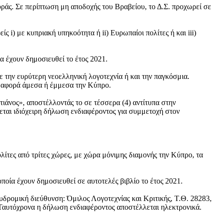
οράς. Σε περίπτωση μη αποδοχής του Βραβείου, το Δ.Σ. προχωρεί σε
 i) με κυπριακή υπηκοότητα ή ii) Ευρωπαίοι πολίτες ή και iii)
α έχουν δημοσιευθεί το έτος 2021.
με την ευρύτερη νεοελληνική λογοτεχνία ή και την παγκόσμια.
τι αφορά άμεσα ή έμμεσα την Κύπρο.
ιάνος», αποστέλλοντάς το σε τέσσερα (4) αντίτυπα στην
εται ιδιόχειρη δήλωση ενδιαφέροντος για συμμετοχή στον
ολίτες από τρίτες χώρες, με χώρα μόνιμης διαμονής την Κύπρο, τα
ποία έχουν δημοσιευθεί σε αυτοτελές βιβλίο το έτος 2021.
υδρομική διεύθυνση: Όμιλος Λογοτεχνίας και Κριτικής, Τ.Θ. 28283,
Ταυτόχρονα η δήλωση ενδιαφέροντος αποστέλλεται ηλεκτρονικά.