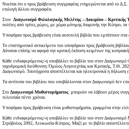
Νοείται ότι ο προς βράβευση συγγραφέας ενημερώνεται από το Δ.Σ.
επιλογή άλλου συγγραφέα.
Στον
Διαγωνισμό Φιλολογικής Μελέτης – Δοκιμίου – Κριτικής
πολίτες από τρίτες χώρες, με χώρα μόνιμης διαμονής την Κύπρο, τα 
Υποψήφια προς βράβευση είναι αυτοτελή βιβλία που εμπίπτουν στα ως
Το επιστημονικό αντικείμενο του υποψήφιου προς βράβευση βιβλίου δ
Δύναται επίσης να αφορά την κριτική έκδοση κειμένων της κυπριακ
Κάθε ενδιαφερόμενος/-η υποβάλλει το βιβλίο του στον Διαγωνισμό 
ταχυδρομική διεύθυνση: Όμιλος Λογοτεχνίας και Κριτικής, Τ.Θ. 28
Διαγωνισμό. Ταυτόχρονα αποστέλλεται και ηλεκτρονικά η δήλωση ε
Τα αντίτυπα του βιβλίου που υποβάλλονται στον Διαγωνισμό δεν επι
Στο
Διαγωνισμό Μυθιστορήματος
μπορούν να λάβουν μέρος συγγρα
τελευταία πέντε χρόνια.
Υποψήφια προς βράβευση είναι μυθιστορήματα,
γραμμένα στην ελλη
Κάθε ενδιαφερόμενος/-η υποβάλλει το βιβλίο του στον Διαγωνισμό 
Στρόβολος 2092, Λευκωσία-Κύπρος. Μαζί με το βιβλίο αποστέλλετα