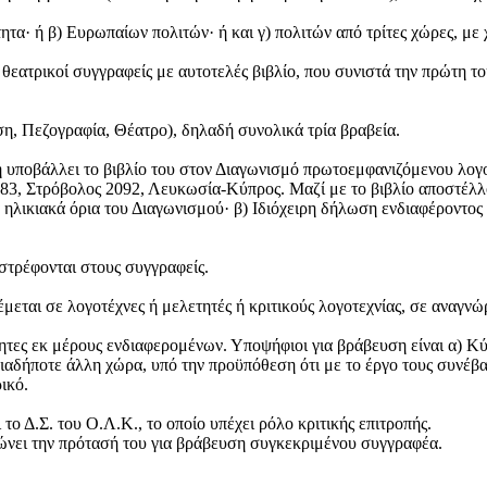
τα· ή β) Ευρωπαίων πολιτών· ή και γ) πολιτών από τρίτες χώρες, με 
 θεατρικοί συγγραφείς με αυτοτελές βιβλίο, που συνιστά την πρώτη 
ηση, Πεζογραφία, Θέατρο), δηλαδή συνολικά τρία βραβεία.
η υποβάλλει το βιβλίο του στον Διαγωνισμό πρωτοεμφανιζόμενου λογο
283, Στρόβολος 2092, Λευκωσία-Κύπρος. Μαζί με το βιβλίο αποστέλλον
α ηλικιακά όρια του Διαγωνισμού· β) Ιδιόχειρη δήλωση ενδιαφέροντο
στρέφονται στους συγγραφείς.
έμεται σε λογοτέχνες ή μελετητές ή κριτικούς λογοτεχνίας, σε αναγν
ς εκ μέρους ενδιαφερομένων. Υποψήφιοι για βράβευση είναι α) Κύπρι
ποιαδήποτε άλλη χώρα, υπό την προϋπόθεση ότι με το έργο τους συν
ικό.
ο Δ.Σ. του Ο.Λ.Κ., το οποίο υπέχει ρόλο κριτικής επιτροπής.
ιώνει την πρότασή του για βράβευση συγκεκριμένου συγγραφέα.