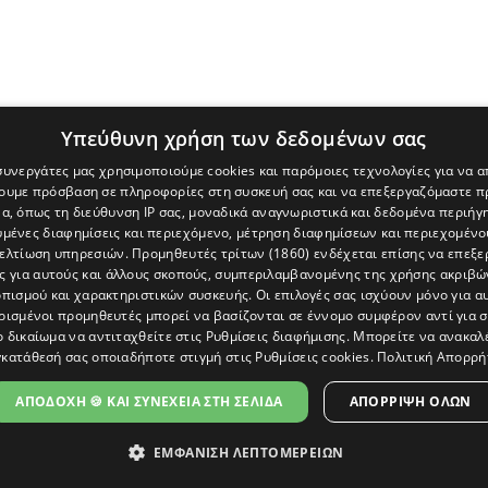
Υπεύθυνη χρήση των δεδομένων σας
 συνεργάτες μας χρησιμοποιούμε cookies και παρόμοιες τεχνολογίες για να
χουμε πρόσβαση σε πληροφορίες στη συσκευή σας και να επεξεργαζόμαστε 
α, όπως τη διεύθυνση IP σας, μοναδικά αναγνωριστικά και δεδομένα περιήγη
υμένες διαφημίσεις και περιεχόμενο, μέτρηση διαφημίσεων και περιεχομένο
βελτίωση υπηρεσιών.
Προμηθευτές τρίτων (1860)
ενδέχεται επίσης να επεξε
ς για αυτούς και άλλους σκοπούς, συμπεριλαμβανομένης της χρήσης ακριβ
πισμού και χαρακτηριστικών συσκευής. Οι επιλογές σας ισχύουν μόνο για α
ρισμένοι προμηθευτές μπορεί να βασίζονται σε έννομο συμφέρον αντί για 
ο δικαίωμα να αντιταχθείτε στις
Ρυθμίσεις διαφήμισης
. Μπορείτε να ανακαλ
κατάθεσή σας οποιαδήποτε στιγμή στις
Ρυθμίσεις cookies
.
Πολιτική Απορρή
[Κύπρος] και του διαδικτυακού πόρταλ www.politis.com.cy. Ειδήσεις, 
τρο, δεν χάνουμε το δάσος.
ΑΠΟΔΟΧΗ 🍪 ΚΑΙ ΣΥΝΕΧΕΙΑ ΣΤΗ ΣΕΛΙΔΑ
ΑΠΌΡΡΙΨΗ ΌΛΩΝ
ΕΜΦΑΝΙΣΗ ΛΕΠΤΟΜΕΡΕΙΩΝ
ΩΣΗ ΠΡΟΣΒΑΣΙΜΟΤΗΤΑΣ
|
ΕΠΙΚΟΙΝΩΝΙΑ
|
ΠΟΛΙΤΗΣ