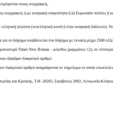
στρέφονται στους συγγραφείς.
 συγγραφείς i) με κυπριακή υπηκοότητα ή ii) Ευρωπαίοι πολίτες ή και
ελληνική γλώσσα (νεοελληνική κοινή ή στην κυπριακή διάλεκτο). Νοε
ι για το διήγημα υποβάλλεται ένα διήγημα με έκταση μέχρι 2500 λέξε
ματοσειρά Τimes New Roman – μέγεθος γραμμάτων 12), σε τέσσερα 
αι εξαψήφιο διακριτικό αριθμό.
ον διακριτικό αριθμό αναγράφονται σε σημείωμα το οποίο εσωκλείετα
εχνίας και Κριτικής, Τ.Θ. 28283, Στρόβολος 2092, Λευκωσία-Κύπρος