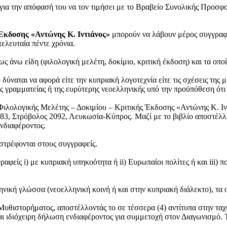
 για την απόφασή του να τον τιμήσει με το Βραβείο Συνολικής Προσφ
 Έκδοσης «Αντώνης Κ. Ιντιάνος»
μπορούν να λάβουν μέρος συγγραφείς
τελευταία πέντε χρόνια.
 άνω είδη (φιλολογική μελέτη, δοκίμιο, κριτική έκδοση) και τα οποί
ύναται να αφορά είτε την κυπριακή λογοτεχνία είτε τις σχέσεις της 
ής γραμματείας ή της ευρύτερης νεοελληνικής υπό την προϋπόθεση ό
Φιλολογικής Μελέτης – Δοκιμίου – Κριτικής Έκδοσης «Αντώνης Κ. Ιντ
283, Στρόβολος 2092, Λευκωσία-Κύπρος. Μαζί με το βιβλίο αποστέλλ
νδιαφέροντος.
στρέφονται στους συγγραφείς.
φείς i) με κυπριακή υπηκοότητα ή ii) Ευρωπαίοι πολίτες ή και iii) π
νική γλώσσα (νεοελληνική κοινή ή και στην κυπριακή διάλεκτο), τα ο
Μυθιστορήματος, αποστέλλοντάς το σε τέσσερα (4) αντίτυπα στην ταχ
ι ιδιόχειρη
δήλωση ενδιαφέροντος για συμμετοχή στον Διαγωνισμό. 