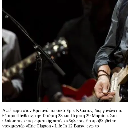
Αφιέρωμα στον Βρετανό μουσικό Έρικ Κλάπτον, διοργανώνει το
θέατρο Πάνθεον, την Τετάρτη 28 και Πέμπτη 29 Μαρτίου. Στο
πλαίσιο της αφιερωματικής αυτής εκδήλωσης θα προβληθεί το
ντοκιμαντέρ «Eric Clapton - Life In 12 Bars», ενώ το