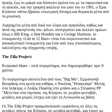
ηλικία, έως το μακρύ και δύσκολο αγώνα του με τα ναρκωτικά και
το αλκοόλ, και την τραγική απώλεια του γιου του το 1991, ο Έρικ
Κλάπτον πάντα έβρισκε εσωτερική δύναμη και θεραπεία μέσα από
τη μουσική.
Αφηγημένο μέσα από δικά του λόγια και τραγούδια, καθώς και
αυτά της οικογένειάς του, φίλων, συνεργατών και πολλών ηρώων
όπως ο BB King, ο Jimi Hendrix και ο George Harrison, το
ντοκιμαντέρ «Life in 12 Bars» είναι ένα συγκλονιστικό και
αποκαλυπτικό ντοκιμαντέρ για έναν από τους σπουδαιότερους
καλλιτέχνες της σύγχρονης εποχής.
The Zilla Project:
Κυπριακό blues – rock συγκρότημα, που δημιουργήθηκε πριν 9
χρόνια.
Το συγκρότημα αποτελείται από τους "Big Mo", Εμμανουήλ
Βουράκης στη φωνή και κιθάρα, ο Νικόλας "Honeyman" Μελής
στα πλήκτρα, ο Λοίζος Παφίτης στο μπάσο και ο Στέφανος PP
"Μελετίου στα τύμπανα. της Κύπρου, σε μεγάλα φεστιβάλ,
μεγάλες και μικρές λέσχες και έχει τη Λευκωσία ως βάση.
Οι The Zilla Project πραγματοποιούν εμφανίσεις σε
όλες τις
μεγάλες πόλεις της Κύπρου, σε μεγάλα φεστιβάλ, και έχουν ως