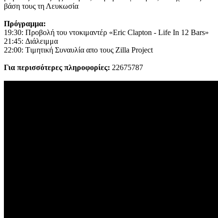
βάση τους τη Λευκωσία
Πρόγραμμα:
19:30: Προβολή του ντοκιμαντέρ «Eric Clapton - Life In 12 Bars»
21:45: Διάλειμμα
22:00: Tιμητική Συναυλία απο τους Zilla Project
Για περισσότερες πληροφορίες:
22675787