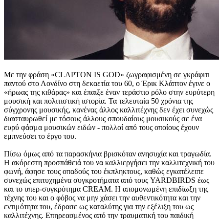
Με την φράση «CLAPTON IS GOD» ζωγραφισμένη σε γκράφιτι
παντού στο Λονδίνο στη δεκαετία του 60, ο Έρικ Κλάπτον έγινε ο
«ήρωας της κιθάρας» και έπαιξε έναν τεράστιο ρόλο στην ευρύτερη
μουσική και πολιτιστική ιστορία. Τα τελευταία 50 χρόνια της
σύγχρονης μουσικής, κανένας άλλος καλλιτέχνης δεν έχει συνεχώς
διασταυρωθεί με τόσους άλλους σπουδαίους μουσικούς σε ένα
ευρύ φάσμα μουσικών ειδών - πολλοί από τους οποίους έχουν
εμπνεύσει το έργο του.
Πίσω όμως από τα παρασκήνια βρισκόταν ανησυχία και τραγωδία.
Η ακόρεστη προσπάθειά του να καλλιεργήσει την καλλιτεχνική του
φωνή, άφησε τους οπαδούς του έκπληκτους, καθώς εγκατέλειπε
συνεχώς επιτυχημένα συγκροτήματα από τους YARDBIRDS έως
και το υπερ-συγκρότημα CREAM. Η απομονωμένη επιδίωξη της
τέχνης του και ο φόβος να μην χάσει την αυθεντικότητα και την
εντιμότητα του, έδρασε ως καταλύτης για την εξέλιξη του ως
καλλιτέχνης. Επηρεασμένος από την τραυματική του παιδική