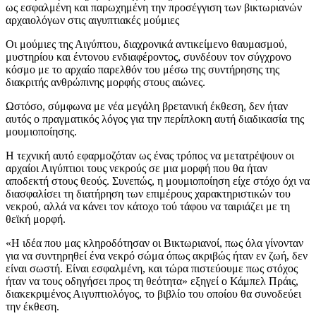
ως εσφαλμένη και παρωχημένη την προσέγγιση των βικτωριανών
αρχαιολόγων στις αιγυπτιακές μούμιες
Οι μούμιες της Αιγύπτου, διαχρονικά αντικείμενο θαυμασμού,
μυστηρίου και έντονου ενδιαφέροντος, συνδέουν τον σύγχρονο
κόσμο με το αρχαίο παρελθόν του μέσω της συντήρησης της
διακριτής ανθρώπινης μορφής στους αιώνες.
Ωστόσο, σύμφωνα με νέα μεγάλη βρετανική έκθεση, δεν ήταν
αυτός ο πραγματικός λόγος για την περίπλοκη αυτή διαδικασία της
μουμιοποίησης.
Η τεχνική αυτό εφαρμοζόταν ως ένας τρόπος να μετατρέψουν οι
αρχαίοι Αιγύπτιοι τους νεκρούς σε μια μορφή που θα ήταν
αποδεκτή στους θεούς. Συνεπώς, η μουμιοποίηση είχε στόχο όχι να
διασφαλίσει τη διατήρηση των επιμέρους χαρακτηριστικών του
νεκρού, αλλά να κάνει τον κάτοχο τού τάφου να ταιριάζει με τη
θεϊκή μορφή.
«Η ιδέα που μας κληροδότησαν οι Βικτωριανοί, πως όλα γίνονταν
για να συντηρηθεί ένα νεκρό σώμα όπως ακριβώς ήταν εν ζωή, δεν
είναι σωστή. Είναι εσφαλμένη, και τώρα πιστεύουμε πως στόχος
ήταν να τους οδηγήσει προς τη θεότητα» εξηγεί ο Κάμπελ Πράις,
διακεκριμένος Αιγυπτιολόγος, το βιβλίο του οποίου θα συνοδεύει
την έκθεση.