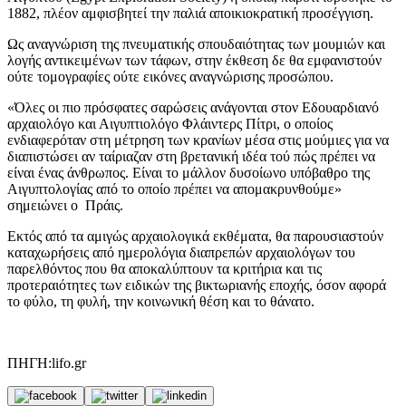
1882, πλέον αμφισβητεί την παλιά αποικιοκρατική προσέγγιση.
Ως αναγνώριση της πνευματικής σπουδαιότητας των μουμιών και
λογής αντικειμένων των τάφων, στην έκθεση δε θα εμφανιστούν
ούτε τομογραφίες ούτε εικόνες αναγνώρισης προσώπου.
«Όλες οι πιο πρόσφατες σαρώσεις ανάγονται στον Εδουαρδιανό
αρχαιολόγο και Αιγυπτιολόγο Φλάιντερς Πίτρι, ο οποίος
ενδιαφερόταν στη μέτρηση των κρανίων μέσα στις μούμιες για να
διαπιστώσει αν ταίριαζαν στη βρετανική ιδέα τού πώς πρέπει να
είναι ένας άνθρωπος. Είναι το μάλλον δυσοίωνο υπόβαθρο της
Αιγυπτολογίας από το οποίο πρέπει να απομακρυνθούμε»
σημειώνει ο Πράις.
Εκτός από τα αμιγώς αρχαιολογικά εκθέματα, θα παρουσιαστούν
καταχωρήσεις από ημερολόγια διαπρεπών αρχαιολόγων του
παρελθόντος που θα αποκαλύπτουν τα κριτήρια και τις
προτεραιότητες των ειδικών της βικτωριανής εποχής, όσον αφορά
το φύλο, τη φυλή, την κοινωνική θέση και το θάνατο.
ΠΗΓΗ:lifo.gr