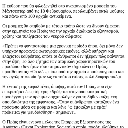
Η έκθεση που θα φιλοξενηθεί στο ανακαινισμένο μουσείο του
Μάντσεστερ από τις 18 Φεβρουαρίου, περιλαμβάνει οκτώ μούμιες
και πάνω από 100 αρχαία αντικείμενα.
Οι μούμιες θα στηθούν με τέτοιο τρόπο ώστε να δίνουν έμφαση
στην ερμηνεία του Πράις για την αρχαία διαδικασία εξαγνισμού,
χρίσης και τυλίγματος του νεκρού σώματος.
«Πρέπει να φανταστούμε μια χρονική περίοδο όπου, όχι μόνο δεν
υπήρχαν προφανώς φωτογραφικές εικόνες, αλλά υπήρχαν και
ελάχιστοι καθρέπτες, οπότε οι άνθρωποι δεν ήξεραν πώς φαίνονται
στην όψη. Το όλο ζήτημα των ατομικών χαρακτηριστικών του
προσώπου δεν ήταν τόσο σημαντικό» σημειώνει ο Πράις,
προσθέτοντας: «Οι ιδέες πίσω από την αρχαία προσωπογραφία και
την αγαλματοποιία ήταν ως εκ τούτου επίσης πολύ διαφορετικές».
Η ένταση της εσφαλμένης άποψης, κατά τον Πράις, που είχε
επικρατήσει έως σήμερα, εδράζεται στην αποικιοκρατική
προσέγγιση των πρώιμων αρχαιολόγων για τη δήθεν αυξημένη
σπουδαιότητα της εμφάνισης. «Όταν οι άνθρωποι κοιτάζουν ένα
πρόσωπο μέσα σε μούμια και λένε "ω έμοιαζαν με εμάς",
πρόκειται για ψευδαίσθηση» σημειώνει.
Ο Πράις είναι ενεργό μέλος της Εταιρείας Εξερεύνησης της
Αιγύπτου (Egypt Exploration Society) η οποία, παρότι ιδρύθηκε το