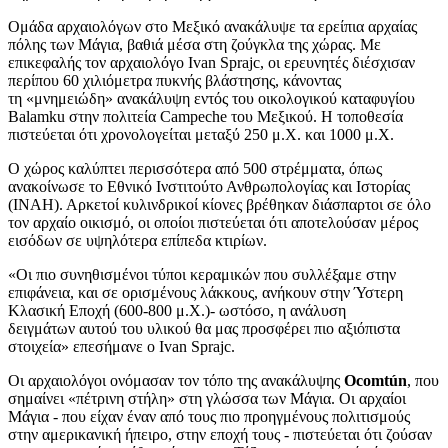
Ομάδα αρχαιολόγων στο Μεξικό ανακάλυψε τα ερείπια αρχαίας
πόλης των Μάγια, βαθιά μέσα στη ζούγκλα της χώρας. Με
επικεφαλής τον αρχαιολόγο
Ivan Sprajc,
οι ερευνητές διέσχισαν
περίπου 60 χιλιόμετρα πυκνής βλάστησης, κάνοντας
τη «μνημειώδη» ανακάλυψη
εντός του οικολογικού καταφυγίου
Balamku στην πολιτεία Campeche του Μεξικού. Η τοποθεσία
πιστεύεται ότι χρονολογείται μεταξύ 250 μ.Χ. και 1000 μ.Χ.
Ο χώρος καλύπτει περισσότερα από 500 στρέμματα, όπως
ανακοίνωσε το Εθνικό Ινστιτούτο Ανθρωπολογίας και Ιστορίας
(ΙΝΑΗ). Αρκετοί κυλινδρικοί κίονες βρέθηκαν διάσπαρτοι σε όλο
τον αρχαίο οικισμό, οι οποίοι πιστεύεται ότι αποτελούσαν μέρος
εισόδων σε υψηλότερα επίπεδα κτιρίων.
«Οι πιο συνηθισμένοι τύποι κεραμικών που συλλέξαμε στην
επιφάνεια, και σε ορισμένους λάκκους, ανήκουν στην Ύστερη
Κλασική Εποχή (600-800 μ.Χ.)- ωστόσο, η ανάλυση
δειγμάτων αυτού του υλικού θα μας προσφέρει πιο αξιόπιστα
στοιχεία» επεσήμανε ο Ivan Sprajc.
Οι αρχαιολόγοι ονόμασαν τον τόπο της ανακάλυψης
Ocomtún
, που
σημαίνει «πέτρινη στήλη» στη γλώσσα των Μάγια. Οι αρχαίοι
Μάγια - που είχαν έναν από τους πιο προηγμένους πολιτισμούς
στην αμερικανική ήπειρο, στην εποχή τους - πιστεύεται ότι ζούσαν