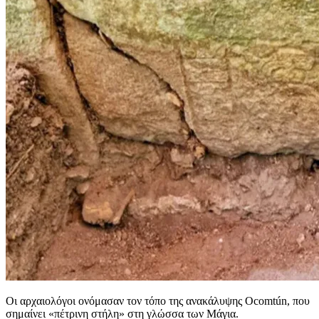
Οι αρχαιολόγοι ονόμασαν τον τόπο της ανακάλυψης Ocomtún, που
σημαίνει «πέτρινη στήλη» στη γλώσσα των Μάγια.