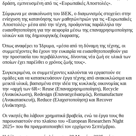
δράση, εμπνευσμένη από τις «Ευρωπαϊκές Αποστολές».
Σύμφωνα με ανακοίνωση του ΙδΕΚ, o διαγωνισμός στοχεύει στην
ενίσχυση της κατανόησης των μαθητών/τριών για τις «Ευρωπαϊκές
Αποστολές» μέσα από την τέχνη, προάγοντας παράλληλα την
ευαισθητοποίηση για την αειφορία μέσω της επαναχρησιμοποίησης
υλικών και της δημιουργικής έκφρασης.
Όπως αναφέρει το Ίδρυμα, «μέσα από τη δύναμη της τέχνης, οι
συμμετέχοντες θα έχουν την ευκαιρία να ευαισθητοποιηθούν για
την προστασία του περιβάλλοντος, δίνοντας νέα ζωή σε υλικά των
οποίων έχει παρέλθει ο χρόνος ζωής τους».
Συγκεκριμένα, οι συμμετέχοντες καλούνται να εργαστούν σε
ομάδες και να κατασκευάσουν έργα τέχνης από ανακυκλώσιμα και
μεικτά υλικά, βασισμένα στην ιδέα της κυκλικής οικονομίας και
την «αρχή των 6R»: Reuse (Επαναχρησιμοποίηση), Recycle
(Ανακύκλωση), Redesign (Επανασχεδιασμός), Remanufacture
(Ανακατασκευή), Reduce (Ελαχιστοποίηση) και Recover
(Ανάκτηση).
Οι νικητές θα λάβουν χρηματικά βραβεία, ενώ τα έργα τους θα
παρουσιαστούν στο πλαίσιο του «European Researchers Night
2025» που θα πραγματοποιηθεί τον ερχόμενο Σεπτέμβριο.