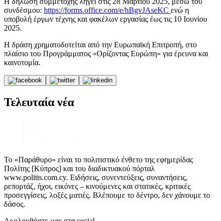
Η δήλωση συμμετοχής λήγει στις 28 Μαρτίου 2025, μέσω του
συνδέσμου:
https://forms.office.com/e/hBgvJAseKC
ενώ η
υποβολή έργων τέχνης και φακέλων εργασίας έως τις 10 Ιουνίου
2025.
Η δράση χρηματοδοτείται από την Ευρωπαϊκή Επιτροπή, στο
πλαίσιο του Προγράμματος «Ορίζοντας Ευρώπη» για έρευνα και
καινοτομία.
Τελευταία νέα
Το «Παράθυρο» είναι το πολιτιστικό ένθετο της εφημερίδας
Πολίτης [Κύπρος] και του διαδικτυακού πόρταλ
www.politis.com.cy. Ειδήσεις, συνεντεύξεις, συναντήσεις,
ρεπορτάζ, ήχοι, εικόνες – κινούμενες και στατικές, κριτικές
προσεγγίσεις, λοξές ματιές. Βλέπουμε το δέντρο, δεν χάνουμε το
δάσος.
Ακολουθήστε μας στα social