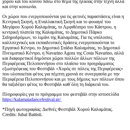
χορού και του κοινού πάνω στο θέμα της ηλικίας στην τέχνη αλλά
και στην κοινωνία.
Οι χώροι που ενεργοποιούνται για τις φετινές παραστάσεις είναι η
Κεντρική Σκηνή, η Εναλλακτική Σκηνή και το φουαγιέ του
Μεγάρου Χορού Καλαμάτας, το Αμφιθέατρο του Κάστρου, η
κεντρική πλατεία της Καλαμάτας, το Δημοτικό Πάρκο
Σιδηροδρόμων, το λιμάνι της Καλαμάτας. Για τις υπόλοιπες
καλλιτεχνικές και εκπαιδευτικές δράσεις ενεργοποιούνται το
Εργατικό Κέντρο, το Δημοτικό Στάδιο Καλαμάτας, το Δημοτικό
Πνευματικό Κέντρο, η Navarino Agora της Costa Navarino, αλλά
και διαφορετικοί δημόσιοι χώροι πολλών άλλων πόλεων της
Περιφέρειας Πελοποννήσου στο πλαίσιο του προγράμματος
εξωστρέφειας του Φεστιβάλ «Χορός σε πόλεις της Περιφέρειας»
που υλοποιείται φέτος για πέμπτη χρονιά σε συνεργασία με την
Περιφέρεια Πελοποννήσου και με τους δήμους των πόλεων όπου
θα ταξιδέψει φέτος το Φεστιβάλ καθ΄όλη τη διάρκειά του.
Πληροφορίες για το πρόγραμμα του φεστιβάλ στην ιστοσελίδα
https://kalamatadancefestival.gr/
*Πηγή φωτογραφίας: Διεθνές Φεστιβάλ Χορού Καλαμάτας.
Credits: Jubal Battisti.