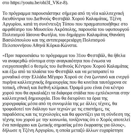
στο https://youtu.be/ohi3I_VKe-8).
Το πρόγραμμα παρουσιάστηκε σήμερα από τη νέα καλλιτεχνική
διευθύντρια του Διεθνούς Φεστιβάλ Χορού Καλαμάτας, Τζένη
Αργυρίου, κατά τη συνέντευξη Τύπου που πραγματοποιήθηκε στο
αμφιθέατρο του Μουσείου Ακρόπολης, παρουσία του υφυπουργού
Πολιτισμού Ιάσονα Φωτήλα, του δημάρχου Καλαμάτας Θανάση
Βασιλόπουλου και της αντιπεριφερειάρχη Πολιτισμού
Πελοποννήσου Αθηνά Κόρκα-Κώνστα.
«Πριν παρουσιάσω το πρόγραμμα του 31ου Φεστιβάλ, θα ήθελα
να αναφερθώ σύντομα στην αναγκαιότητα που ένιωσα να
ενεργοποιηθεί ο θεσμός του διεθνούς Κέντρου Χορού Καλαμάτας
και έξω από τα πλαίσια του Φεστιβάλ και να μετατραπεί το
μοναδικό στην Ελλάδα Μέγαρο Χορού σε ένα ζωντανό και ενεργό
πυρήνα καλλιτεχνικής δημιουργίας που θα κινείται ταυτόχρονα σε
τοπική, εθνική και διεθνή κλίμακα. Όραμά μου είναι ένα κέντρο
χορού που θα αγκαλιάζει τα διάφορα στάδια που εμπλέκονται στην
καλλιτεχνική δημιουργία. Που θα διευρύνει τα όρια της
χορογραφίας μέσα από τη συνομιλία της με άλλες τέχνες, θα
τροφοδοτεί τον διάλογο των τεχνών με τις επιστήμες, τις
παραδόσεις και τις τεχνολογίες και θα φροντίζει για τη σύνδεση της
τέχνης του χορού με την κοινωνία, τονίζοντας ότι ο Χορός αποτελεί
ένα πανάρχαιο και ζωτικής σημασίας μέσο έκφρασης για όλους»,
δήλωσε η Τζένη Αργυρίου, η οποία μεταξύ άλλων ευχαρίστησε