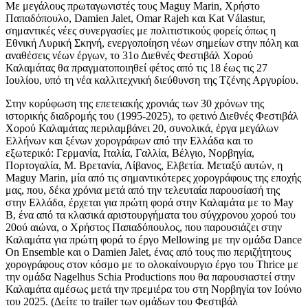
Με μεγάλους πρωταγωνιστές τους Maguy Marin, Χρήστο
Παπαδόπουλο, Damien Jalet, Omar Rajeh και Kat Válastur,
σημαντικές νέες συνεργασίες με πολιτιστικούς φορείς όπως η
Εθνική Λυρική Σκηνή, ενεργοποίηση νέων σημείων στην πόλη και
αναθέσεις νέων έργων, το 31ο Διεθνές Φεστιβάλ Χορού
Καλαμάτας θα πραγματοποιηθεί φέτος από τις 18 έως τις 27
Ιουλίου, υπό τη νέα καλλιτεχνική διεύθυνση της Τζένης Αργυρίου.
Στην κορύφωση της επετειακής χρονιάς των 30 χρόνων της
ιστορικής διαδρομής του (1995-2025), το φετινό Διεθνές Φεστιβάλ
Χορού Καλαμάτας περιλαμβάνει 20, συνολικά, έργα μεγάλων
Ελλήνων και ξένων χορογράφων από την Ελλάδα και το
εξωτερικό: Γερμανία, Ιταλία, Γαλλία, Βέλγιο, Νορβηγία,
Πορτογαλία, Μ. Βρετανία, Λίβανος, Ελβετία. Μεταξύ αυτών, η
Maguy Marin, μία από τις σημαντικότερες χορογράφους της εποχής
μας, που, δέκα χρόνια μετά από την τελευταία παρουσίασή της
στην Ελλάδα, έρχεται για πρώτη φορά στην Καλαμάτα με το Μay
Β, ένα από τα κλασικά αριστουργήματα του σύγχρονου χορού του
20ού αιώνα, ο Χρήστος Παπαδόπουλος, που παρουσιάζει στην
Καλαμάτα για πρώτη φορά το έργο Mellowing με την ομάδα Dance
On Ensemble και ο Damien Jalet, ένας από τους πιο περιζήτητους
χορογράφους στον κόσμο με το ολοκαίνουργιο έργο του Thrice με
την ομάδα Nagelhus Schia Productions που θα παρουσιαστεί στην
Καλαμάτα αμέσως μετά την πρεμιέρα του στη Νορβηγία τον Ιούνιο
του 2025. (Δείτε το trailer των ομάδων του Φεστιβάλ