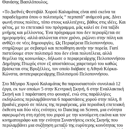
Θανάσης Βασιλόπουλος.
«Το Διεθνές Φεστιβάλ Χορού Καλαμάτας είναι από εκείνα τα
παραδείγματα όπου ο πολιτισμός “ περπατά” ανάμεσά μας. Δίνει
φωνή στους πολίτες, τόπο στους καλλιτέχνες, βάθος στις ιδέες. Και
φέτος, με το επετειακό του πρόγραμμα, μάς καλεί σε ένα ταξίδι
μνήμης και μέλλοντος. Ένα πρόγραμμα που δεν περιορίζεται σε
ημερομηνίες -αλλά απλώνεται στον χρόνο, ριζώνει στην πόλη και
ανθίζει σε νέες δημιουργίες. Ως Περιφέρεια Πελοποννήσου,
στηρίζουμε με σεβασμό και πεποίθηση αυτήν την πορεία. Γιατί
πιστεύουμε στον πολιτισμό που δεν είναι πολυτέλεια, αλλά
θεμέλιο της κοινωνίας», δήλωσε ο περιφερειάρχης Πελοποννήσου
Δημήτρης Πτωχός στον εξ αποστάσεως χαιρετισμό του καθώς
βρίσκεται στις Βρυξέλλες, τον οποίο διάβασε η Αθηνά Κόρκα-
Κώνστα, αντιπεριφερειάρχης Πολιτισμού Πελοποννήσου.
Στο Μέγαρο Χορού Καλαμάτας θα παρουσιαστούν συνολικά 12
έργα, εκ των οποίων 5 στην Κεντρική Σκηνή, 6 στην Εναλλακτική
Σκηνή και 1 παράσταση στο φουαγιέ, ενώ στις παράλληλες
εκδηλώσεις περιλαμβάνονται 6 παραστάσεις χορού στην πόλη, 8
βραδιές χορού σε πόλεις της περιφέρειας, μία περιοδική επετειακή
έκθεση και δύο νέες ενότητες το Dancing on Screen, μια ενότητα
αφιερωμένη στη σχέση του χορού με την κινούμενη εικόνα και τον
κινηματογράφο και την ενότητα Συναντήσεις εκτός Σκηνής που
περιλαμβάνει μια συζήτηση μεταξύ της ευρύτερης κοινότητας του