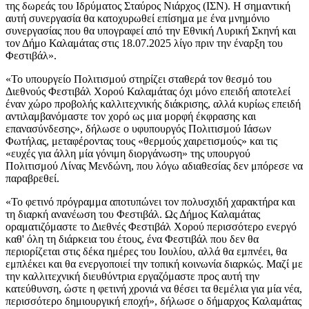
της δωρεάς του Ιδρύματος Σταύρος Νιάρχος (ΙΣΝ). Η σημαντική
αυτή συνεργασία θα κατοχυρωθεί επίσημα με ένα μνημόνιο
συνεργασίας που θα υπογραφεί από την Εθνική Λυρική Σκηνή και
τον Δήμο Καλαμάτας στις 18.07.2025 λίγο πριν την έναρξη του
Φεστιβάλ».
«Το υπουργείο Πολιτισμού στηρίζει σταθερά τον θεσμό του
Διεθνούς Φεστιβάλ Χορού Καλαμάτας όχι μόνο επειδή αποτελεί
έναν χώρο προβολής καλλιτεχνικής διάκρισης, αλλά κυρίως επειδή
αντιλαμβανόμαστε τον χορό ως μια μορφή έκφρασης και
επανασύνδεσης», δήλωσε ο υφυπουργός Πολιτισμού Ιάσων
Φωτήλας, μεταφέροντας τους «θερμούς χαιρετισμούς» και τις
«ευχές για άλλη μία γόνιμη διοργάνωση» της υπουργού
Πολιτισμού Λίνας Μενδώνη, που λόγω αδιαθεσίας δεν μπόρεσε να
παραβρεθεί.
«Το φετινό πρόγραμμα αποτυπώνει τον πολυσχιδή χαρακτήρα και
τη διαρκή ανανέωση του Φεστιβάλ. Ως Δήμος Καλαμάτας
οραματιζόμαστε το Διεθνές Φεστιβάλ Χορού περισσότερο ενεργό
καθ' όλη τη διάρκεια του έτους, ένα Φεστιβάλ που δεν θα
περιορίζεται στις δέκα ημέρες του Ιουλίου, αλλά θα εμπνέει, θα
εμπλέκει και θα ενεργοποιεί την τοπική κοινωνία διαρκώς. Μαζί με
την καλλιτεχνική διευθύντρια εργαζόμαστε προς αυτή την
κατεύθυνση, ώστε η φετινή χρονιά να θέσει τα θεμέλια για μία νέα,
περισσότερο δημιουργική εποχή», δήλωσε ο δήμαρχος Καλαμάτας