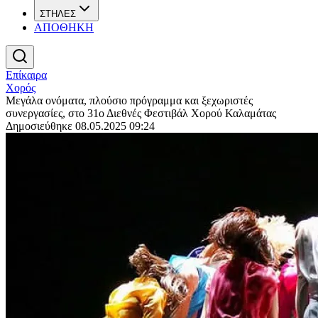
ΣΤΗΛΕΣ
ΑΠΟΘΗΚΗ
Επίκαιρα
Χορός
Μεγάλα ονόματα, πλούσιο πρόγραμμα και ξεχωριστές
συνεργασίες, στο 31ο Διεθνές Φεστιβάλ Χορού Καλαμάτας
Δημοσιεύθηκε 08.05.2025 09:24