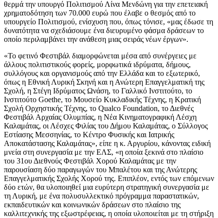
θερμά την υπουργό Πολιτισμού Λίνα Μενδώνη για την επετειακή
χρηματοδότηση των 70.000 ευρώ που έλαβε ο θεσμός από το
υπουργείο Πολιτισμού, ενίσχυση που, όπως τόνισε, «μας έδωσε τη
δυνατότητα να σχεδιάσουμε ένα διευρυμένο φάσμα δράσεων το
οποίο περιλαμβάνει την ανάθεση μιας σειράς νέων έργων».
«Το φετινό Φεστιβάλ διαμορφώνεται μέσα από συνέργειες με
άλλους πολιτιστικούς φορείς, μορφωτικά ιδρύματα, δήμους,
συλλόγους και οργανισμούς από την Ελλάδα και το εξωτερικό,
όπως η Εθνική Λυρική Σκηνή και η Ανώτερη Επαγγελματική της
Σχολή, η Στέγη Ιδρύματος Ωνάση, το Γαλλικό Ινστιτούτο, το
Ινστιτούτο Goethe, το Μουσείο Κυκλαδικής Τέχνης, η Κρατική
Σχολή Ορχηστικής Τέχνης, το Qualco Foundation, το Διεθνές
Φεστιβάλ Αρχαίας Ολυμπίας, η Νέα Κινηματογραφική Λέσχη
Καλαμάτας, οι Λέσχες Φιλίας του Δήμου Καλαμάτας, ο Σύλλογος
Εστίασης Μεσσηνίας, το Κέντρο Φυσικής και Ιατρικής
Αποκατάστασης Καλαμάτας», είπε η κ. Αργυρίου, κάνοντας ειδική
μνεία στη συνεργασία με την ΕΛΣ, «η οποία ξεκινά στο πλαίσιο
του 31ου Διεθνούς Φεστιβάλ Χορού Καλαμάτας με την
παρουσίαση δύο παραγωγών του Μπαλέτου και της Ανώτερης
Επαγγελματικής Σχολής Χορού της. Επιπλέον, εντός των επόμενων
δύο ετών, θα υλοποιηθεί μια ευρύτερη στρατηγική συνεργασία με
τη Λυρική, με ένα πολυσυλλεκτικό πρόγραμμα παραστατικών,
εκπαιδευτικών και κοινωνικών δράσεων στο πλαίσιο της
καλλιτεχνικής της εξωστρέφειας, η οποία υλοποιείται με τη στήριξη