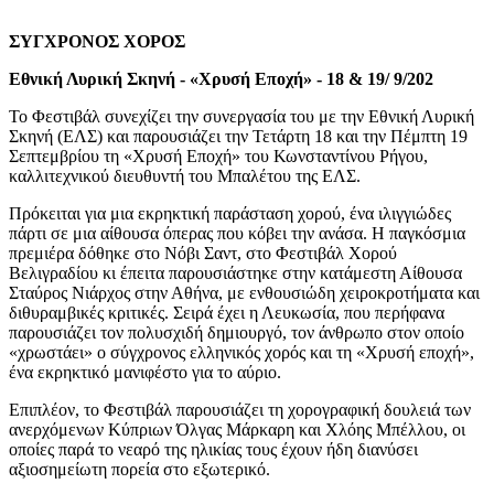
ΣΥΓΧΡΟΝΟΣ ΧΟΡΟΣ
Εθνική Λυρική Σκηνή
-
«Χρυσή Εποχή» -
18
&
19
/ 9/202
Το Φεστιβάλ συνεχίζει την συνεργασία του με την
Εθνική Λυρική
Σκηνή (ΕΛΣ)
και παρουσιάζει τ
ην Τετάρτη 18 και την Πέμπτη 19
Σεπτεμβρίου τη «Χρυσή Εποχή» του Κωνσταντίνου Ρήγου,
καλλιτεχνικού διευθυντή του Μπαλέτου της ΕΛΣ.
Πρόκειται για μια εκρηκτική παράσταση χορού, ένα ιλιγγιώδες
πάρτι σε μια αίθουσα όπερας που κόβει την ανάσα. Η παγκόσμια
πρεμιέρα δόθηκε στο Νόβι Σαντ, στο Φεστιβάλ Χορού
Βελιγραδίου κι έπειτα παρουσιάστηκε στην κατάμεστη Αίθουσα
Σταύρος Νιάρχος στην Αθήνα, με ενθουσιώδη χειροκροτήματα και
διθυραμβικές κριτικές. Σειρά έχει η Λευκωσία, που περήφανα
παρουσιάζει τον πολυσχιδή δημιουργό, τον άνθρωπο στον οποίο
«χρωστάει» ο σύγχρονος ελληνικός χορός και τη «Χρυσή εποχή»,
ένα εκρηκτικό μανιφέστο για το αύριο.
Επιπλέον, το Φεστιβάλ παρουσιάζει τη χορογραφική δουλειά των
ανερχόμενων Κύπριων Όλγας Μάρκαρη και Χλόης Μπέλλου, οι
οποίες παρά το νεαρό της ηλικίας τους έχουν ήδη διανύσει
αξιοσημείωτη πορεία στο εξωτερικό.