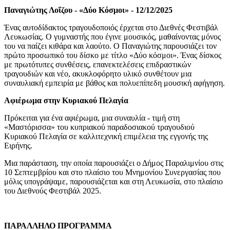
Παναγιώτης Λοΐζου - «Δύο Κόσμοι»
-
12/12/2025
Ένας αυτοδίδακτος τραγουδοποιός έρχεται στο Διεθνές Φεστιβάλ
Λευκωσίας. Ο γυμναστής που έγινε μουσικός, μαθαίνοντας μόνος
του να παίζει κιθάρα και λαούτο. Ο Παναγιώτης παρουσιάζει τον
πρώτο προσωπικό του δίσκο με τίτλο «Δύο κόσμοι». Ένας δίσκος
με π
ρωτότυπες συνθέσεις, επανεκτελέσεις επιδραστικών
τραγουδιών και νέο, ακυκλοφόρητο υλικό συνθέτουν μια
συναυλιακή εμπειρία με βάθος και πολυεπίπεδη μουσική αφήγηση
.
Αφιέρωμα στην Κυριακού Πελαγία
Πρόκειται για ένα αφιέρωμα, μια συναυλία - τιμή στη
«Μαστόρισσα» του κυπριακού παραδοσιακού τραγουδιού
Κυριακού Πελαγία σε καλλιτεχνική επιμέλεια της εγγονής της
Ειρήνης.
Μια παράσταση, την οποία παρουσιάζει ο Δήμος Παραλιμνίου στις
10 Σεπτεμβρίου και στο πλαίσιο του Μνημονίου Συνεργασίας που
μόλις υπογράψαμε, παρουσιάζεται και στη Λευκωσία, στο πλαίσιο
του Διεθνούς Φεστιβάλ 2025.
ΠΑΡΑΛΛΗΛΟ ΠΡΟΓΡΑΜΜΑ