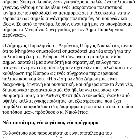
σήμερα. Σήμερα, λοιπόν, δεν εγκαινιάζουμε απλώς ένα πολιτιστικό
γεγονός. Θέτουμε τα θεμέλια ενός μακρόπνοου πολιτιστικού
κινήματος που φιλοδοξεί να μεταμορφώσει τη Λευκωσία να την
εδραιώσει ως σημείο συνάντησης πολιτισμών, δημιουργών και
ιδεών. Σε αυτό το πνεύμα, λοιπόν, είναι τιμή μας να υπογράφουμε
σήμερα το Μνημόνιο Συνεργασίας με τον Δήμο Παραλιμνίου –
Δερύνειας».
Ο Δήμαρχος Παραλιμνίου – Δερύνειας Γιώργος Νικολέττος τόνισε
ότι το Μνημόνιο σηματοδοτεί
σηματοδοτεί μια νέα εποχή για την
πολιτιστική ζωή της Κύπρου. Η συνεργασία
μεταξύ των δύο
Δήμων
αποτελεί μια συνειδητή και στρατηγική επιλογή που
στοχεύει όχι μόνο στη σύσφιξη των σχέσεών
του
ς, αλλά και στην
καθιέρωση της Κύπρου ως ενός σύγχρονου περιφερειακού
πολιτιστικού κόμβου.
«Η
σχέση των δύο Δήμων μας είναι
διαχρονική, ζωντανή και ουσιαστική, και σήμερα αποκτά έναν νέο,
δημιουργικό προσανατολισμό.
Θα ήθελα «να
εκφράσω τον
θαυμασμό μου για το Διεθνές Φεστιβάλ Λευκωσίας, έναν θεσμό
υψηλής καλλιτεχνικής ποιότητας και εξωστρέφειας, που έχει
συμβάλει αποφασιστικά στη διαμόρφωση του πολιτιστικού τοπίου
του τόπου μας
», πρόσθεσε ο κ. Νικολέττος
.
Νέα ταυτότητα, νέο λογότυπο, νέο πρόγραμμα
Το λογότυπο που παρουσιάστηκε είναι αποτέλεσμα του