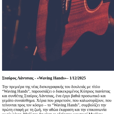
Σταύρος Λάντσιας - «Waving Hands»–
1/12/2025
Την πρεμιέρα της νέας δισκογραφικής του δουλειάς με τίτλο
“Waving Hands”,
παρουσιάζει ο
διακεκριμένος Κύπριος πιανίστας
και συνθέτης Σταύρος Λάντσιας, ένα έργο βαθιά προσωπικό και
γεμάτο συναίσθημα. Xέρια που χαιρετούν, που καλωσορίζουν, που
τείνονται προς τον κόσμο –
το
“Waving Hands”, συμβολίζει την
πρώτη επαφή με τη ζωή, την αθώα έκφραση και την επικοινωνία