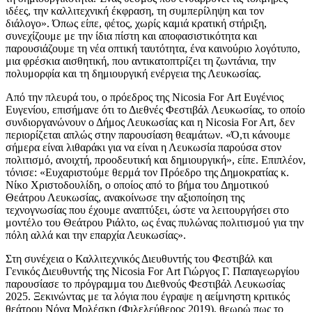
ιδέες, την καλλιτεχνική έκφραση, τη συμπερίληψη και τον
διάλογο
»
.
Όπως είπε, φέτος, χωρίς καμιά κρατική στήριξη,
συνεχίζουμε με την ίδια πίστη και αποφασιστικότητα και
παρουσιάζουμε τη νέα οπτική ταυτότητα, ένα καινούριο λογότυπο,
μια φρέσκια αισθητική, που αντικατοπτρίζει τη ζωντάνια, την
πολυμορφία και τη δημιουργική ενέργεια της Λευκωσίας.
Από την πλευρά του, ο πρόεδρος της
Nicosia For Art
Ευγένιος
Ευγενίου, επισήμανε ότι τ
ο
Διεθνές
Φεστιβάλ
Λευκωσίας, το οποίο
συνδιοργανώνουν ο Δήμος Λευκωσίας και η
Nicosia For Art
,
δεν
περιορίζεται απλώς στην παρουσίαση θεαμάτων
. «Ό
,τι κάνουμε
σήμερα είναι λιθαράκι για να είναι η Λευκωσία παρούσα στον
πολιτισμό, ανοιχτή, προοδευτική και δημιουργική
», είπε. Επιπλέον,
τόνισε: «Ευ
χαρ
ιστούμε
θερμά τον Πρόεδρο της Δημοκρατίας κ.
Νίκο Χριστοδουλίδη, ο οποίος από το βήμα του Δημοτικού
Θεάτρου Λευκωσίας, ανακοίνωσε την αξιοποίηση της
τεχνογνωσίας που έχουμε αναπτύξει, ώστε να λειτουργήσει στο
μοντέλο του Θεάτρου Ριάλτο, ως ένας πυλώνας πολιτισμού για την
πόλη αλλά και την επαρχία Λευκωσίας
»
.
Στη συνέχεια ο Καλλιτεχνικός Διευθυντής του Φεστιβάλ και
Γενικός Διευθυντής της Nicosia For Art
Γιώργος Γ. Παπαγεωργίου
παρουσίασε το πρόγραμμα του Διεθνούς Φεστιβάλ Λευκωσίας
2025. Ξεκινώντας με τα λόγια που έγραψε η αείμνηστη κριτικός
θεάτρου Νόνα Μολέσκη (Φιλελεύθερος 2019),
θεωρώ πως το