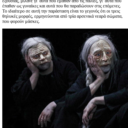
εξουσίας
, μιλάνε
γι’ αυτά που έμαθαν από τις παλιές
, γι’
αυτά που
έπαθαν ως γυναίκες και αυτά που
θα
παραδ
ώσ
ουν στις επόμενες.
Το ιδιαίτερο σε αυτή την παράσταση είναι το γεγονός ότι οι τρε
ις
θηλυκές μορφές, ερμηνεύονται από τρία αρσενικά νεαρά σώματα,
που φορούν μάσκες.