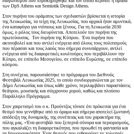
διαγωνισμού που π
προκηρύχθηκε
και τον οποίο κέρδισε η ομάδα
των DpS Athens και Semiotik Design Athens.
Στον πυρήνα του οράματος των σχεδιαστών βρίσκεται η ιστορία
της Λευκωσίας, τα τείχη της Λευκωσίας, που αρχικά ήταν αμυντικά,
ένα καταφύγιο για ντόπιους και ξένους. Για τη Λευκωσία 2030
όμως, ο ρόλος τους διευρύνεται. Αποτελούν τον πυρήνα της
πρωτεύουσας. Τον πυρήνα της Κύπρου. Ένα πυρήνα που
ακτινοβολεί και που αντλεί ενέργεια από όλους τους πολιτισμούς
που πέρασαν και τους λαούς που σήμερα συνυπάρχουν, αντλεί
ενέργεια από τις διαφορετικές κουλτούρες που περιβάλλουν την
Κύπρο, σε επίπεδο Μεσογείου, σε επίπεδο Ευρώπης, σε επίπεδο
κόσμου.
Στη συνέχεια, παρουσιάστηκε το πρόγραμμα του Διεθνούς
Φεστιβάλ Λευκωσίας 2025, το οποίο συνδιοργανώνεται με τον
Δήμο Λευκωσίας και όπως κάθε χρόνο, περιλαμβάνει παραστάσεις
θεάτρου, μουσικής και σύγχρονου χορού, καθώς και πλούσιο
Παράλληλο Πρόγραμμα.
Στον χαιρετισμό του ο κ. Προύντζος τόνισε ότι πρόκειται για ένα
θεσμό που γεννήθηκε από το όραμα και σήμερα αποτελεί ζωντανή
απόδειξη της δυναμικής, της συνέπειας και του χαρακτήρα της
πόλης μας. «
Ένα φεστιβάλ που ξεπερνά σύνορα και περιορισμούς,
που αγκαλιάζει τη διαφορετικότητα, που προωθεί τη φαντασία και
τη δημιουργικότητα. Ένας θεσμός που ενθαρρύνει τις τολμηρές