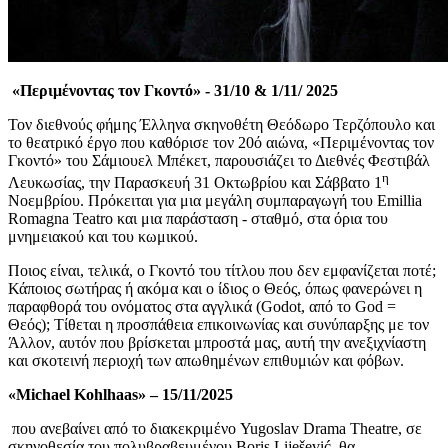
«Περιμένοντας τον Γκοντό»
-
31/10 &
1
/11/
2025
Τον διεθνούς φήμης Έλληνα σκηνοθέτη Θεόδωρο Τερζόπουλο και
το θεατρικό έργο που καθόρισε τον 20ό αιώνα, «Περιμένοντας τον
Γκοντό» του Σάμιουελ Μπέκετ, παρουσιάζει το Διεθνές Φεστιβάλ
η
Λευκωσίας, τ
ην Παρασκευή 31 Οκτωβρίου και
Σάββατο 1
Νοεμβρίου. Πρόκειται για μια μεγάλη συμπαραγωγή του Emillia
Romagna Teatro και μια παράσταση - σταθμό, στα όρια του
μνημειακού και του κωμικού.
Ποιος είναι, τελικά, ο Γκοντό του τίτλου που δεν εμφανίζεται ποτέ;
Κάποιος σωτήρας ή ακόμα και ο ίδιος ο Θεός, όπως φανερώνει η
παραφθορά του ονόματος στα αγγλικά (Godot, από το God =
Θεός);
Τίθεται η προσπάθεια επικοινωνίας και συνύπαρξης με τον
Άλλον, αυτόν που βρίσκεται μπροστά μας
, αυτή την ανεξιχνίαστη
και σκοτεινή περιοχή των απωθημένων επιθυμιών και φόβων.
«Michael Kohlhaas»
–
1
5/11/2025
που
ανεβαίνει από το διακεκριμένο Yugoslav Drama Theatre, σε
σκηνοθεσία του πολυβραβευμένου Boris Liješević, θα