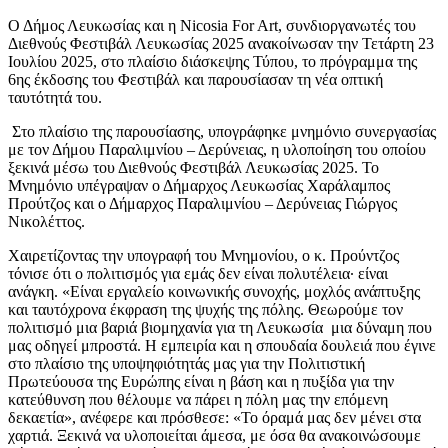
Ο Δήμος Λευκωσίας και η Nicosia For Art
, συνδιοργανωτές του
Διεθνούς Φεστιβάλ Λευκωσίας 2025 ανακοίνωσαν την Τετάρτη 23
Ιουλίου 2025, στο πλαίσιο διάσκεψης Τύπου, το πρόγραμμα της
6ης έκδοσης του Φεστιβάλ και παρουσίασαν τη νέα οπτική
ταυτότητά του.
Στο πλαίσιο της παρουσίασης, υπογράφηκε μνημόνιο συνεργασίας
με τον Δήμου Παραλιμνίου – Δερύνειας, η υλοποίηση του οποίου
ξεκινά μέσω του Διεθνούς Φεστιβάλ Λευκωσίας 2025. Το
Μνημόνιο υπέγραψαν ο Δήμαρχος Λευκωσίας Χαράλαμπος
Προύτζος και ο Δήμαρχος Παραλιμνίου – Δερύνειας Γιώργος
Νικολέττος.
Χαιρετίζοντας την υπογραφή του Μνημονίου, ο κ. Προύντζος
τόνισε ότι
o
πολιτισμός για εμάς δεν είναι πολυτέλεια· είναι
ανάγκη. «Είναι εργαλείο κοινωνικής συνοχής, μοχλός ανάπτυξης
και ταυτόχρονα έκφραση της ψυχής της πόλης. Θεωρούμε τον
πολιτισμό μια βαριά βιομηχανία για τη Λευκωσία μια δύναμη που
μας οδηγεί μπροστά. Η εμπειρία και η σπουδαία δουλειά που έγινε
στο πλαίσιο της υποψηφιότητάς μας για την Πολιτιστική
Πρωτεύουσα της Ευρώπης είναι η βάση και η πυξίδα για την
κατεύθυνση που θέλουμε να πάρει η πόλη μας την επόμενη
δεκαετία», ανέφερε και πρόσθεσε: «Το όραμά μας δεν μένει στα
χαρτιά. Ξεκινά να υλοποιείται άμεσα, με όσα θα ανακοινώσουμε