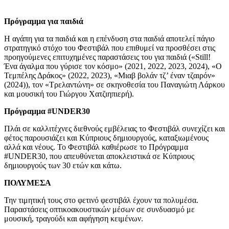
Πρόγραμμα για παιδιά
Η αγάπη για τα παιδιά και η επένδυση στα παιδιά αποτελεί πάγιο
στρατηγικό στόχο του Φεστιβάλ που επιθυμεί να προσθέσει στις
προηγούμενες επιτυχημένες παραστάσεις του για παιδιά («
Still
!
Ένα άγαλμα που γύρισε τον κόσμο» (2021, 2022, 2023, 2024), «Ο
Τεμπέλης Δράκος» (2022, 2023), «Μιαβ βολάν τζ’ έναν τζαιρόν»
(2024)), τον «Τρελαντώνη» σε σκηνοθεσία του Παναγιώτη Λάρκου
και μουσική του Γιώργου Χατζιηπιερή).
Πρόγραμμα #
UNDER
30
Πλάι σε καλλιτέχνες διεθνούς εμβέλειας το Φεστιβάλ συνεχίζει και
φέτος παρουσιάζει και Κύπριους δημιουργούς, καταξιωμένους
αλλά και νέους. Το Φεστιβάλ καθιέρωσε το Πρόγραμμα
#UNDER30, που απευθύνεται αποκλειστικά σε Κύπριους
δημιουργούς των 30 ετών και κάτω.
ΠΟΛΥΜΕΣΑ
Την τιμητική τους στο φετινό φεστιβάλ έχουν τα πολυμέσα.
Παραστάσεις οπτικοακουστικών μέσων σε συνδυασμό με
μουσική, τραγούδι και αφήγηση κειμένων.