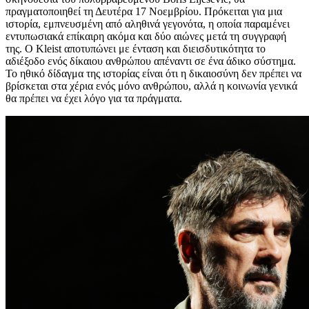
πραγματοποιηθεί τη Δευτέρα 17 Νοεμβρίου.
Πρόκειται για μια
ιστορία
,
εμπνευσμένη από αληθινά γεγονότα,
η οποία
παραμένει
εντυπωσιακά επίκαιρη ακόμα και δύο αιώνες μετά τη συγγραφή
της. Ο Kleist αποτυπώνει με ένταση και διεισδυτικότητα το
αδιέξοδο ενός δίκαιου ανθρώπου απέναντι σε ένα άδικο σύστημα.
Το ηθικό δίδαγμα της ιστορίας είναι ότι η δικαιοσύνη δεν πρέπει να
βρίσκεται στα χέρια ενός μόνο ανθρώπου, αλλά η κοινωνία γενικά
θα πρέπει να έχει λόγο για τα πράγματα.