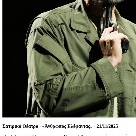
Σατιρικό Θέατρο -
«Άνθρωπος Ελέφαντας»
-
21/11/2025