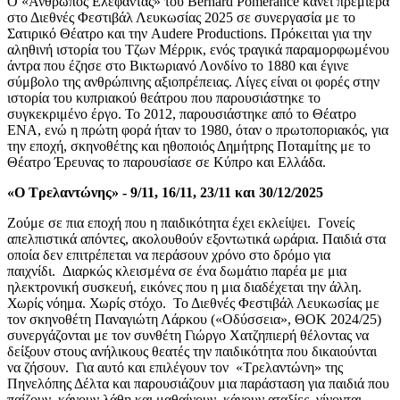
Ο «Άνθρωπος Ελέφαντας» του Bernard Pomerance
κάνει πρεμιέρα
στο Διεθνές Φεστιβάλ Λευκωσίας 2025
σε συνεργασία με το
Σατιρικό Θέατρο και τη
ν
Audere Productions
.
Πρόκε
ι
ται για την
αληθινή ιστορία του Τζων Μέρρικ, ενός τραγικά παραμορφωμένου
άντρα που έζησε στο Βικτωριανό Λονδίνο το 1880 και έγινε
σύμβολο της ανθρώπινης αξιοπρέπειας
.
Λίγες είναι οι φορές στην
ιστορία του κυπριακού θεάτρου που παρουσιάστηκε το
συγκεκριμένο έργο. Το 2012, παρουσιάστηκε από το Θέατρο
ΕΝΑ, ενώ η πρώτη φορά ήταν το 1980, όταν ο πρωτοποριακός, για
την εποχή, σκηνοθέτης και ηθοποιός Δημήτρης Ποταμίτης με το
Θέατρο Έρευνας το παρουσίασε
σε
Κύπρο και Ελλάδα.
«Ο Τρελαντώνης» -
9/11, 16/11, 23/11 και 30/12/2025
Ζούμε σε πια εποχή που η παιδικότητα έχει εκλείψει. Γονείς
απελπιστικά απόντες, ακολουθούν εξοντωτικά ωράρια. Παιδιά στα
οποία δεν επιτρέπεται να περάσουν χρόνο στο δρόμο για
παιχνίδι. Διαρκώς κλεισμένα σε ένα δωμάτιο παρέα με μια
ηλεκτρονική συσκευή, εικόνες που η μια διαδέχεται την άλλη.
Χωρίς νόημα. Χωρίς στόχο. Το Διεθνές Φεστιβάλ Λευκωσίας με
τον σκηνοθέτη Παναγιώτη Λάρκου («Οδύσσεια», ΘΟΚ 2024/25)
συνεργάζονται με τον συνθέτη Γιώργο Χατζηπιερή θέλοντας να
δείξουν στους ανήλικους θεατές την παιδικότητα που δικαιούνται
να ζήσουν. Για αυτό και επιλέγουν τον «Τρελαντώνη» της
Πηνελόπης Δέλτα και παρουσιάζουν μια παράσταση για παιδιά που
παίζουν, κάνουν λάθη και μαθαίνουν, κάνουν αταξίες, γίνονται