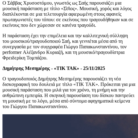
Ο
Σάββας Χρυσοστόμου, γνωσ
τός
ως
Σαής παρουσιάζει μια
μουσική παράσταση με τίτλο «Σ̑σ̑ιος». Μουσική, χορός και λόγος
διαπλέκονται σε μια τελετουργία αφιερωμένη στους αφανείς
πρωταγωνιστές του τόπου: σε εκείνους που τραγουδήθηκαν και σε
εκείνους που δεν χώρεσαν σε κανένα τραγούδι.
Η παράσταση έχει την επιμέλεια και την καλλιτεχνική σύλληψη
του μουσικού/τραγουδοποιού Σαή, και γεννιέται μέσα από τη
συνεργασία με τον συγγραφέα Γιώργο Παπακωνσταντίνου, τον
performer
Αλέξανδρο Κυριαζή, και τη μουσικό/τραγουδίστρια
Φρειδερίκη Τομπάζου.
Δημήτρης Μεσημέρης - «ΤΙΚ ΤΑΚ»
-
25/11/2025
Ο τραγουδοποιός Δημήτρης Μεσημέρης παρουσιάζει τη νέα
δισκογραφική του δουλειά με τίτλο «ΤΙΚ ΤΑΚ». Πρόκειται για μια
μουσική παράσταση που μιλά για τον χρόνο, τη μνήμη και την
ανθρώπινη εμπειρία. Η σκηνική παρουσίαση του δίσκου παντρεύει
τη μουσική με το λόγο, μέσα από σύντομα αφηγηματικά κείμενα
του Γιώργου Παπακωνσταντίνου.