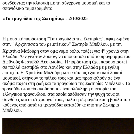
συνδέοντας την κλασική με τη σύγχρονη μουσική και το
σπανιόλικο ταμπεραμέντο.
«Τα τραγούδια της Σωτηρίας
» -
2/10/2025
Η μουσικ
ή
παράσταση
"Τα τραγούδια της Σωτηρίας"
, αφιερωμένη
στην
"Αρχόντισσα του ρεμπέτικου" Σωτηρία Μπέλλου
,
με την
η
Χριστίνα Μαξούρη στον ομώνυμο ρόλο, παίζει για 4
χρονιά στην
Ελλάδα. Δεν γινόταν λοιπόν, να απουσιάσει από το πρόγραμμα του
Διεθνούς Φεστιβάλ Λευκωσίας. Η παράσταση έχει παρουσιαστεί
σε πολλά φεστιβάλ στο Λονδίνο και στην Ελλάδα με μεγάλη
επιτυχία.
Η
Χριστίνα Μαξούρη
και
τέσσερις εξαιρετικοί λαϊκοί
μουσικοί
, στήνουν το πάλκο τους και μας προσκαλούν σε ένα
ακόμα ταξίδι στη ζωή και τα τραγούδια της Σωτηρίας Μπέλλου.
Τα
τραγούδια που
θα ακούσουμε
είναι ολόκληρη η ιστορία του
ε
λληνικού τραγουδιού
, στα οποία απόθεσαν την ψυχή τους οι
συνθέτες και οι στιχουργοί τους, αλλά η σφραγίδα και η βούλα του
καθενός από αυτά τα τραγούδια κατατέθηκε από την Σωτηρία
Μπέλλου.