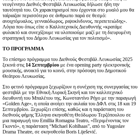
νεογέννητο Διεθνές Φεστιβάλ Λευκωσίας δήλωσε ήδη την
ταυτότητά του. Οι χαρακτηρισμοί που έρχονται στο μυαλό μου θα
ταίριαζαν περισσότερο σε άνθρωπο παρά σε θεσμό:
ανοιχτόμυαλος, γενναιόδωρος, ριψοκίνδυνος, περιπετειώδης
».
Λόγια που όπως είπε ο Καλλιτεχνικός Διευθυντής «κρατάμε
φυλακτό και συνεχίζουμε να υλοποιούμε μαζί με τη διευρυμένη
στρατηγική του Δήμου Λευκωσίας για τον πολιτισμό».
ΤΟ ΠΡΟΓΡΑΜΜΑ
Το επίσημο πρόγραμμα του Διεθνούς Φεστιβάλ Λευκωσίας 2025
ξεκινά στις
14 Σεπτεμβρίου
με ένα
open
ing
party
ηλεκτρονικής
μουσικής
, ανοικτό για το κοινό, στην πρόσοψη του Δημοτικού
Θεάτρου Λευκωσίας.
Στο φετινό πρόγραμμα ξεχωρίζουν η συνέχιση της συνεργασίας του
φεστιβάλ με την Εθνική Λυρική Σκηνή και τον
καλλιτεχνικ
ό
διευθυντή του Μπαλέτου της
, Κωνσταντίνο Ρήγο με την παραγωγή
«
Golden Age
», η οποία ανοίγει την αυλαία του ΔΦΛ στις 18 και 19
Σεπτεμβρίου. Ξεχωρίζει επίσης, καθώς και η παράσταση του
δ
ιεθνούς φήμης Έλληνα σκηνοθέτη Θεόδωρο
υ
Τερζόπουλο
υ σε
μια
παραγωγή του Emillia Romagna Teatro
,
«Περιμένοντας τον
Γκοντό»
, η παράσταση
“Michael Kohlhaas”,
α
πό το Yugoslav
Drama Theatre, σε σκηνοθεσία Boris Liješević
.