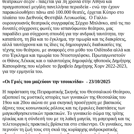
θεατρικών σεζόν - παίζεται για 3η χρονιά στην Αθήνα και
πραγματοποιεί μεγάλη πανελλήνια περιοδεία - ενώ την έχουν
παρακολουθήσει πάνω από 100.000 θεατές, έρχεται Κύπρο στο
πλαίσιο του Διεθνούς Φεστιβάλ Λευκωσίας. Ο Γαλλο-
ουρουγουανός θεατρικός συγγραφέας Σέρχιο Μπλάνκο, από τις πιο
δυνατές σύγχρονες φωνές του ισπανόφωνου θεάτρου, μας
παραδίδει μια σύγχρονη σπουδή για την ανδρική ταυτότητα, την
καταπίεση, τη βία και το έγκλημα, την τιμωρία και τις διακρίσεις,
αλλά ταυτόχρονα και τις ίδιες τις δημιουργικές διαδικασίες της
τέχνης του θεάτρου, με αναφορές στο μύθο του Οιδίποδα αλλά και
στο Έγκλημα και τιμωρία του Ντοστογιέφσκι. Πρωταγωνιστούν
οι Θάνος Λέκκας και ο ταλαντούχος δημοφιλής ηθοποιός Δημήτρης
Καπουράνης που κέρδισε το βραβείο Δημήτρης Χορν 2022-2023,
για την ερμηνεία του.
«Οι Γριές που μαζεύουν την τσουκνίδα» -
23/10/2025
Η
παράσταση της Πειραματικής Σκηνής του Θεσσαλικού Θεάτρου
,
αξιοποιεί τις μυστικές ιστορίες των γυναικών της Θεσσαλίας του
19ου και 20ου αιώνα σε μια σκηνική προσέγγιση με βασικούς
άξονες τους κοινωνικούς ρόλους και τις έμφυλες διαστάσεις των
μαγικοθρησκευτικών πρακτικών. Το γυναικείο σώμα της τρίτης
ηλικίας και η σύνδεσή του με τη λαϊκή μαγεία, τη μαγειρική και τις
τελετουργικές πρακτικές βρίσκεται στο επίκεντρο.
Οι γυναίκες, που
περνούν τη ζωή τους στη σκιά της
κυρίαρχης ανδροκρατικής