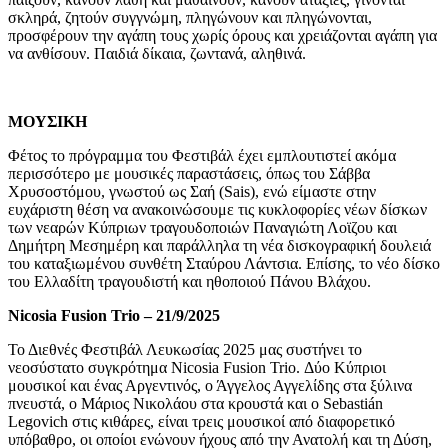
σκληρά, ζητούν συγγνώμη, πληγώνουν και πληγώνονται,
προσφέρουν την αγάπη τους χωρίς όρους και χρειάζονται αγάπη για
να ανθίσουν. Παιδιά δίκαια, ζωντανά, αληθινά.
ΜΟΥΣΙΚΗ
Φέτος το πρόγραμμα του Φεστιβάλ έχει εμπλουτιστεί ακόμα
περισσότερο με μουσικές παραστάσεις, όπως του Σάββα
Χρυσοστόμου, γνωστού ως Σαή (
Sais
), ενώ είμαστε στην
ευχάριστη θέση να ανακοινώσουμε τις κυκλοφορίες νέων δίσκων
των νεαρών Κύπριων τραγουδοποιών Παναγιώτη Λοϊζου και
Δημήτρη Μεσημέρη
και παράλληλα τη νέα δισκογραφική δουλειά
του καταξιωμένου συνθέτη Σταύρου Λάντσια. Επίσης, το νέο δίσκο
του Ελλαδίτη τραγουδιστή και ηθοποιού Πάνου Βλάχου.
Nicosia Fusion Trio
–
21/9/2025
Το Διεθνές Φεστιβάλ Λευκωσίας 2025 μας συστήνει το
νεοσύστατο συγκρότημα Nicosia Fusion Trio.
Δύο Κύπριοι
μουσικοί και ένας Αργεντινός
, ο
Άγγελος Αγγελίδης στα ξύλινα
πνευστά,
ο
Μάριος Νικολάου στα κρουστά και
ο
Sebastián
Legovich στις κιθάρες, είναι τρεις μουσικοί από διαφορετικό
υπόβαθρο
, οι οποίοι
ενώνο
υ
ν ήχους από την Ανατολή και τη Δύση,