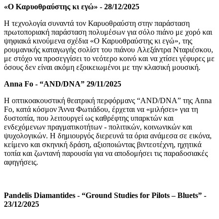
«
Ο
Καρυοθραύστη
ς
κι εγώ»
-
28/12/2025
Η τεχνολογία συναντά τον Καρυοθραύστη στην παράσταση
πρωτοποριακή παράσταση πολυμέσων για σόλο πιάνο με χορό και
ψηφιακά κινούμενα σχέδια «
Ο
Καρυοθραύστη
ς
κι εγώ»,
της
ρουμανική
ς
καταγωγής σολίστ του πιάνου Αλεξάντρα Νταριέσκου
,
με στόχο να προσεγγίσει το νεότερο κοινό και να χτίσει γέφυρες με
όσους δεν είναι ακόμη εξοικειωμένοι με την κλασική μουσική.
Anna
Fo
-
“AND/DNA”
29/11/2025
H οπτικοακουστική θεατρική περφόρμανς “AND/DNA” της
Anna
Fo
, κατά κόσμον Άννα Φωτιάδου,
έρχεται να «μιλήσει» για τη
δυστοπία,
που
λειτουργεί ως καθρέφτης υπαρκτών και
ενδεχόμενων πραγματικοτήτων - πολιτικών, κοινωνικών και
ψυχολογικών
.
Η δημιουργός διερευνά τα όρια ανάμεσα σε εικόνα,
κείμενο και σκηνική δράση, αξιοποιώντας βιντεοτέχνη, ηχητικά
τοπία και ζωντανή παρουσία για να αποδομήσει τις παραδοσιακές
αφηγήσεις.
Pandelis Diamantides
-
“Ground Studies for Pilots – Bluets” -
23/12/2025