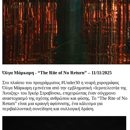
Όλγα Μάρκαρη
-
“The Rite of No Return”
–
11/11/2025
Στο πλαίσιο του προγράμματος #
Under
30 η νεαρή χορογράφος
Όλγα Μάρκαρη εμπνέεται από την
εμβληματική «Ιεροτελεστία της
Άνοιξης» του Ιγκόρ Στραβίνσκι
, επιχειρώντας
έναν σύγχρονο
αναστοχασμό της σχέσης ανθρώπου και φύσης
. Τ
ο “The Rite of No
Return” είναι μια κραυγή αφύπνισης, ένα κάλεσμα για
περιβαλλοντική συνείδηση και συλλογική δράση.