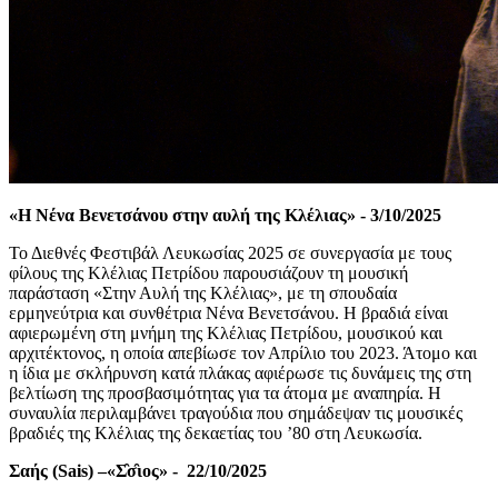
«H Ν
έ
να Βενετσ
ά
νου
στην
α
υλ
ή
της
Κλ
έ
λια
ς
»
-
3/10/2025
Το Διεθνές Φεστιβάλ Λευκωσίας
2025
σε συνεργασία με τους
φίλους της Κλέλιας Πετρίδου
παρουσιάζουν τη
μουσική
παράσταση «Στην Αυλή της Κλέλιας», με τη σπουδαία
ερμηνεύτρια και συνθέτρια Νένα Βενετσάνου
.
Η βραδιά είναι
αφιερωμένη στη μνήμη της Κλέλιας Πετρίδου, μουσικού και
αρχιτέκτονος, η οποία απεβίωσε τον Απρίλιο του 2023
.
Άτομο και
η ίδια με σκλήρυνση κατά πλάκας
αφιέρωσε τις δυνάμεις της στη
βελτίωση της προσβασιμότητας για τα άτομα με αναπηρία
.
Η
συναυλία περιλαμβάνει τραγούδια που σημάδεψαν τις μουσικές
βραδιές
της Κλέλιας
της δεκαετίας του ’80 στη Λευκωσία
.
Σαής (
Sais
) –«Σ̑σ̑ιος» -
22/10/2025