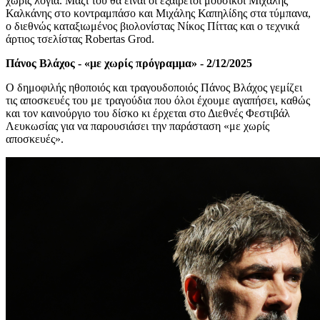
χωρίς λόγια.
Μαζί του θα είναι οι εξαίρετοι μουσικοί
Μιχάλη
ς
Καλκάνη
ς
στο κοντραμπάσο
και
Μιχάλη
ς
Καπηλίδη
ς
στα τύμπανα
,
ο
διεθνώς καταξιωμένο
ς
βιολονίστα
ς
Νίκο
ς
Πίττα
ς
και ο τεχνικά
άρτι
ος
τσελίστα
ς
Robertas Grod.
Πάνος Βλάχος
-
«με χωρίς
πρόγραμμα
»
-
2/12/2025
Ο
δημοφιλής ηθοποιός και τραγουδοποιός Πάνος Βλάχος γεμίζει
τις αποσκευές του με τραγούδια που όλοι έχουμε αγαπήσει, καθώς
και τον καινούργιο του δίσκο κι έρχεται στο Διεθνές Φεστιβάλ
Λευκωσίας για να παρουσιάσει την παράσταση «με χωρίς
αποσκευές».