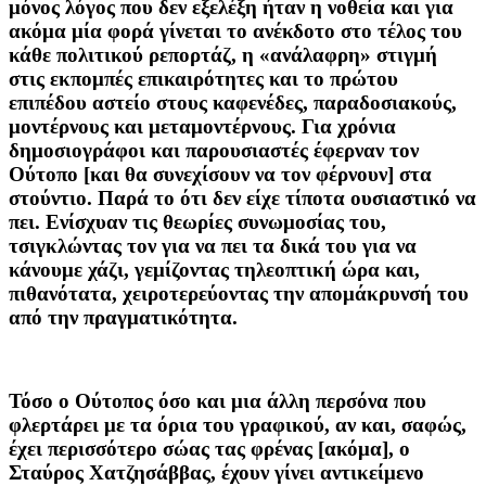
μόνος λόγος που δεν εξελέξη ήταν η νοθεία και για
ακόμα μία φορά γίνεται το ανέκδοτο στο τέλος του
κάθε πολιτικού ρεπορτάζ, η «ανάλαφρη» στιγμή
στις εκπομπές επικαιρότητες και το πρώτου
επιπέδου αστείο στους καφενέδες, παραδοσιακούς,
μοντέρνους και μεταμοντέρνους. Για χρόνια
δημοσιογράφοι και παρουσιαστές έφερναν τον
Ούτοπο [και θα συνεχίσουν να τον φέρνουν] στα
στούντιο. Παρά το ότι δεν είχε τίποτα ουσιαστικό να
πει. Ενίσχυαν τις θεωρίες συνωμοσίας του,
τσιγκλώντας τον για να πει τα δικά του για να
κάνουμε χάζι, γεμίζοντας τηλεοπτική ώρα και,
πιθανότατα, χειροτερεύοντας την απομάκρυνσή του
από την πραγματικότητα.
Τόσο ο Ούτοπος όσο και μια άλλη περσόνα που
φλερτάρει με τα όρια του γραφικού, αν και, σαφώς,
έχει περισσότερο σώας τας φρένας [ακόμα], ο
Σταύρος Χατζησάββας, έχουν γίνει αντικείμενο