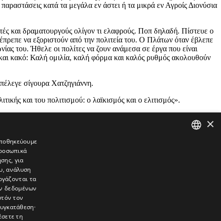
παραστάσεις κατά τα μεγάλα εν άστει ή τα μικρά εν Αγροίς Διονύσια
ητές και δραματουργούς ολίγον τι ελαφρούς. Ποπ δηλαδή. Πίστευε ο
 έπρεπε να εξοριστούν από την πολιτεία του. Ο Πλάτων όταν έβλεπε
νίας του. Ήθελε οι πολίτες να ζουν ανάμεσα σε έργα που είναι
ο και κακό: Καλή ομιλία, καλή φόρμα και καλός ρυθμός ακολουθούν
επέλεγε σίγουρα Χατζηγιάννη.
ικής και του πολιτισμού: ο λαϊκισμός και ο ελιτισμός».
×
 αποθηκεύουμε
προσωπικά
GREEK
σης, για
ENGLISH
υ, ανάλυση
ργάζονται τα
ών δεδομένων
υτόν τον
συγκατάθεση·
έσετε τη