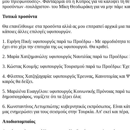
μου τηλεφωνούσες». Φαντάζομαι ότι η Κύπρος για να καλύψει τη θέσ
προσόντων -τουλάχιστον- του Μίκη Θεοδωράκη για να μην πάμε και
Τυπικά προσόντα
Θα επανέλθουμε στα προσόντα αλλά ας μου επιτραπεί αρχικά μια π
κάποιες άλλες επιλογές υφυπουργών.
1. Ειρήνη Πική: υφυπουργός παρά τω Προέδρω - Με αρμοδιότητα τον
έχει στο χέρι την επιτυχία της ως υφυπουργού. Θα κριθεί.
2. Μαρία Χατζημανώλη: υφυπουργός Ναυτιλίας παρά τω Προέδρω: Είν
3. Κώστας Κουμής: υφυπουργός Τουρισμού παρά τω Προέδρω: Έχει σ
4. Φίλιππος Χατζηζαχαρία: υφυπουργός Έρευνας, Καινοτομίας και Ψ
καιρός θα δείξει.
5. Μαριλένα Ευαγγέλου: υφυπουργός Κοινωνικής Πρόνοιας παρά τω
δημοσιογράφος, νομίζετε ότι τα ξέρει όλα;
6. Κωνσταντίνος Λετυμπιώτης: κυβερνητικός εκπρόσωπος. Είναι κά
μας ενημερώσει για τους σεισμούς στην Τουρκία. Απ' εκεί και πέρα,
Αποδιοπομπαίος