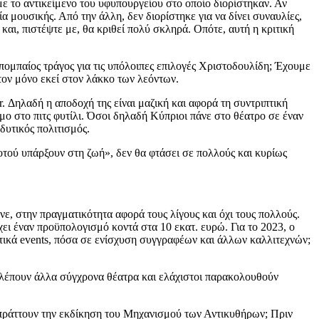
ε το αντικείμενο του υφυπουργείου στο οποίο διορίστηκαν. Αν
ία μουσικής. Από την άλλη, δεν διορίστηκε για να δίνει συναυλίες,
και, πιστέψτε με, θα κριθεί πολύ σκληρά. Οπότε, αυτή η κριτική
πομπαίος τράγος για τις υπόλοιπες επιλογές Χριστοδουλίδη; Έχουμε
 τον μόνο εκεί στον λάκκο των λεόντων.
r. Δηλαδή η αποδοχή της είναι μαζική και αφορά τη συντριπτική
ο στο πιτς φυτίλι. Όσοι δηλαδή Κύπριοι πάνε στο θέατρο σε έναν
δυτικός πολιτισμός.
τού υπάρξουν στη ζωή», δεν θα φτάσει σε πολλούς και κυρίως
ε, στην πραγματικότητα αφορά τους λίγους και όχι τους πολλούς.
ει έναν προϋπολογισμό κοντά στα 10 εκατ. ευρώ. Για το 2023, ο
τικά events, πόσα σε ενίσχυση συγγραφέων και άλλων καλλιτεχνών;
ι βλέπουν άλλα σύγχρονα θέατρα και ελάχιστοι παρακολουθούν
σπράττουν την εκδίκηση του Μηχανισμού των Αντικυθήρων; Πριν