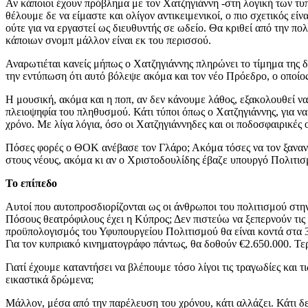
Αν κάποιοι έχουν πρόβλημα με τον Χατζηγιάννη -στη λογική των τυπ
θέλουμε δε να είμαστε και ολίγον αντικειμενικοί, ο πιο σχετικός είν
ούτε για να εργαστεί ως διευθυντής σε ωδείο. Θα κριθεί από την πο
κάποιων σνομπ μάλλον είναι εκ του περισσού.
Αναρωτιέται κανείς μήπως ο Χατζηγιάννης πληρώνει το τίμημα της 
την εντύπωση ότι αυτό βόλεψε ακόμα και τον νέο Πρόεδρο, ο οποίος
Η μουσική, ακόμα και η ποπ, αν δεν κάνουμε λάθος, εξακολουθεί να 
πλειοψηφία του πληθυσμού. Κάτι τύποι όπως ο Χατζηγιάννης, για ν
χρόνο. Με λίγα λόγια, όσο οι Χατζηγιάννηδες και οι ποδοσφαιρικές 
Πόσες φορές ο ΘΟΚ ανέβασε τον Γλάρο; Ακόμα τόσες να τον ξανανεβ
στους νέους, ακόμα κι αν ο Χριστοδουλίδης έβαζε υπουργό Πολιτι
Το επίπεδο
Αυτοί που αυτοπροσδιορίζονται ως οι άνθρωποι του πολιτισμού στην
Πόσους θεατρόφιλους έχει η Κύπρος; Δεν πιστεύω να ξεπερνούν τις 
προϋπολογισμός του Υφυπουργείου Πολιτισμού θα είναι κοντά στα 3
Για τον κυπριακό κινηματογράφο πάντως, θα δοθούν €2.650.000. Τε
Γιατί έχουμε καταντήσει να βλέπουμε τόσο λίγοι τις τραγωδίες και
εικαστικά δρώμενα;
Μάλλον, μέσα από την παρέλευση του χρόνου, κάτι αλλάζει. Κάτι δ