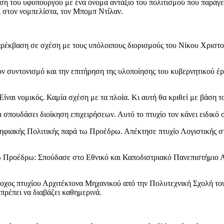
η του υφυπουργού με ένα όνομα αντάξιο του πολιτισμού που παράγει,
 στον νομπελίστα, τον Μπομπ Ντίλαν.
αρέκβαση σε σχέση με τους υπόλοιπους διορισμούς του Νίκου Χριστο
 συντονισμό και την επιτήρηση της υλοποίησης του κυβερνητικού έργο
αι νομικός. Καμία σχέση με τα πλοία. Κι αυτή θα κριθεί με βάση το
πουδάσει διοίκηση επιχειρήσεων. Αυτό το πτυχίο τον κάνει ειδικό 
ηφιακής Πολιτικής παρά τω Προέδρω. Απέκτησε πτυχίο Λογιστικής στο
 Προέδρω: Σπούδασε στο Εθνικό και Καποδιστριακό Πανεπιστήμιο Α
τοχος πτυχίου Αρχιτέκτονα Μηχανικού από την Πολυτεχνική Σχολή το
 πρέπει να διαβάζει καθημερινά.