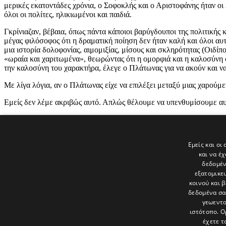
μερικές εκατοντάδες χρόνια, ο Σοφοκλής και ο Αριστοφάνης ήταν οι
όλοι οι πολίτες, ηλικιωμένοι και παιδιά.
Γκρίνιαζαν, βέβαια, όπως πάντα κάποιοι βαρύγδουποι της πολιτικής
μέγας φιλόσοφος ότι η δραματική ποίηση δεν ήταν καλή και όλοι αυτ
μια ιστορία δολοφονίας, αιμομιξίας, μίσους και σκληρότητας (Οιδίπ
«ωραία και χαριτωμένα», θεωρώντας ότι η ομορφιά και η καλοσύνη 
την καλοσύνη του χαρακτήρα, έλεγε ο Πλάτωνας για να ακούν και ν
Με λίγα λόγια, αν ο Πλάτωνας είχε να επιλέξει μεταξύ μιας χαρούμ
Εμείς δεν λέμε ακριβώς αυτό. Απλώς θέλουμε να υπενθυμίσουμε αυτό
Tags
Εμείς και οι
και να έ
Ανοιχτό Παράθυρο
δεδομέν
εξατομικε
Τελευταία νέα
κοινού και 
δεδομένα σα
γεωεντο
ιστότοπο. Ο
έχετε τ