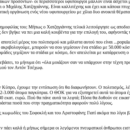
ικών προσόντων- οι περισσότεροι υφυπουργοί μάλλον είναι άσχετοι μ
αι ο Μιχάλης Χατζηγιάννης. Είναι καλλιτέχνης και έχει και κάποια πτυχ
λιτική οργάνωση ενός νέου υφυπουργείου με χίλια δυο ανοικτά θέματα 
δημοφιλίας του; Μήπως ο Χατζηγιάννης τελικά λειτούργησε ως αποδιο
 δεν βγήκε να πει μια καλή κουβέντα για την επιλογή του, αφήνοντάς
αποτελεί μέρος του πολιτισμού και μάλιστα αυτού που είναι ...popula
α ακριβολογούμε, μπορούν να σου γεμίσουν ένα στάδιο με 50.000 κόσμ
ομάδες γεμίζουν τα στάδια με κόσμο, δεν απειλείται με κατάρρευση ο 
άσει, το μήνυμα ότι «όλα μοιάζουν σαν να υπάρχουν στην τέχνη προ
σμού τον Αντόν Τσέχωφ.
 Κύπρο, έχουμε την εντύπωση ότι θα διαφωνήσουν. Ο πολιτισμός, λέν
2-3.000 άτομα παγκύπρια. Ο ΘΟΚ για να εξυπηρετεί αυτά τα άτομα έχ
0 εκατ. ευρώ. Πού θα πάνε αυτά τα λεφτά; Πόσα θα δοθούν σε εικασ
ράστια ποσά που στην πραγματικότητα αφορούν πολύ λίγους.
 τις κωμωδίες του Σοφοκλή και του Αριστοφάνη; Γιατί ακόμα πιο λίγο
εν πάει καλά ή μήπως σήμερα οι λεγόμενοι πνευματικοί άνθρωποι ει