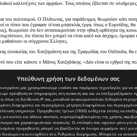
 λαϊκοί καλλιτέχνες των αρχαίων. Τους οποίους έβλεπαν σε ολοήμερες 
 και του πολιτισμού. Ο Πλάτωνας, για παράδειγμα, θεωρούσε κάτι ποι
οί οι τύποι που έγραφαν τέτοια μπασκλάς έργα, όπως ο Ευριπίδης, θα
ους), θεωρούσε ότι δεν ανταποκρινόταν στην ηθική ορθότητα της κοινω
συμπίπτουν, ότι τίποτα δεν μπορεί να είναι καλό και άσχημο, όμορφ
α μαθαίνουν οι σύγχρονοι Έλληνες.
ενης συναυλίας του Χατζηγιάννη και της Τραγωδίας του Οιδίποδα, θα 
 που είπε κάποτε ο Μάνος Χατζηδάκης: «Δύο είναι οι εχθροί της πολιτ
Υπεύθυνη χρήση των δεδομένων σας
 συνεργάτες μας χρησιμοποιούμε cookies και παρόμοιες τεχνολογίες για να
χουμε πρόσβαση σε πληροφορίες στη συσκευή σας και να επεξεργαζόμαστε 
α, όπως τη διεύθυνση IP σας, μοναδικά αναγνωριστικά και δεδομένα περιήγη
υμένες διαφημίσεις και περιεχόμενο, μέτρηση διαφημίσεων και περιεχομένο
βελτίωση υπηρεσιών.
Προμηθευτές τρίτων (1860)
ενδέχεται επίσης να επεξε
ς για αυτούς και άλλους σκοπούς, συμπεριλαμβανομένης της χρήσης ακριβ
πισμού και χαρακτηριστικών συσκευής. Οι επιλογές σας ισχύουν μόνο για α
ρισμένοι προμηθευτές μπορεί να βασίζονται σε έννομο συμφέρον αντί για 
ο δικαίωμα να αντιταχθείτε στις
Ρυθμίσεις διαφήμισης
. Μπορείτε να ανακαλ