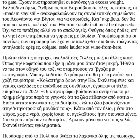
το gate. Έχουν αυστηροποιηθεί οι κανόνες για excess weight.
Βελούδινα όμως. Άνθρωπος του Βιτρούβιου σε όλες τις στάσεις, οι
«madam stay still» ανακεφαλαιώνουν τις συνοδευτικές σημειώσεις
του Λεονάρντο ντα Βίντσι, για να σαρωθείς. Κατ’ ακρίβεια, δεν θα
σου πει κανείς «πέταξέ το». Θα σου ειπωθεί «it must be disposed».
Όχι να το πετάξεις αλλά να το απαλλαγείς. Φεύγεις όπως ήρθες, απ’
το νησί δεν επιτρέπεται να γυρίσεις με βαρίδια. Υποψιάζομαι ότι οι
ποντίκες των αεροδρομίων έχουν μεταλλαχθεί· διαβιούν τρώγοντας
αντηλιακές κρέμες, colgate, estée lauder και wine-from-here.
Πρώτα είδα τις υπέροχες αγελαδίτσες. Άλλες μπεζ κι άλλες καφέ.
Όπως την καφετούα που είχε η μάνα μου όταν ήταν μικρή. Ήθελα
να πω στον οδηγό του ταξί να σταματούσε να ’βγαζα μια
φωτογραφία. Μια αγελαδίτσα. Ντράπηκα ότι θα με περνούσε για
χαζή τουρίστρια. «Κολαστήριο ζώων στην Κω. Σκελετωμένες και
νεκρές αγελάδες σε απάνθρωπες συνθήκες», έγραφαν οι τίτλοι
ειδήσεων το 2022. «Οι κτηνοτρόφοι βρίσκονται αντιμέτωποι με
πλημμελήματα παρά το γεγονός ότι τα ζώα πέθαιναν από ασιτία –
Εισέπρατταν κανονικά τις επιδοτήσεις ενώ τα ζώα βασανίζονταν
στην 'κτηνοτροφική μονάδα' τους». Κάτω από τον ήλιο, μέσα στο
ψύχος, χωρίς νερό, χωρίς ίσκιο, οι αγελαδίτσες ήταν σιοινιασμένες.
Στα νησιά εισρέουν επιδοτήσεις. Αρκούν μόνο για να τους γελάς.
Σκηνοθετώντας εγκληματικά.
Περάσαμε από το Πυλί που βγάζει τα λαχανικά όλης της περιοχής,