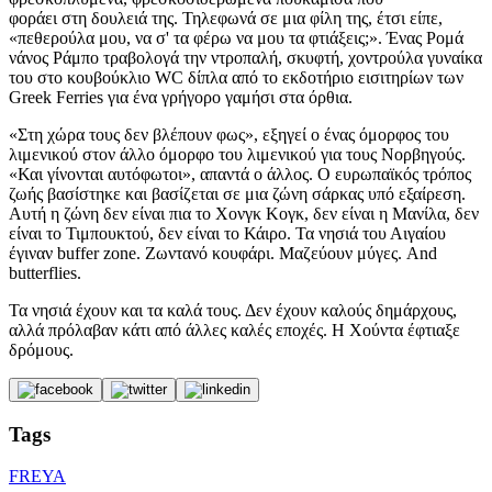
φοράει στη δουλειά της. Τηλεφωνά σε μια φίλη της, έτσι είπε,
«πεθερούλα μου, να σ' τα φέρω να μου τα φτιάξεις;». Ένας Ρομά
νάνος Ράμπο τραβολογά την ντροπαλή, σκυφτή, χοντρούλα γυναίκα
του στο κουβούκλιο WC δίπλα από το εκδοτήριο εισιτηρίων των
Greek Ferries για ένα γρήγορο γαμήσι στα όρθια.
«Στη χώρα τους δεν βλέπουν φως», εξηγεί ο ένας όμορφος του
λιμενικού στον άλλο όμορφο του λιμενικού για τους Νορβηγούς.
«Και γίνονται αυτόφωτοι», απαντά ο άλλος. Ο ευρωπαϊκός τρόπος
ζωής βασίστηκε και βασίζεται σε μια ζώνη σάρκας υπό εξαίρεση.
Αυτή η ζώνη δεν είναι πια το Χονγκ Κογκ, δεν είναι η Μανίλα, δεν
είναι το Τιμπουκτού, δεν είναι το Κάιρο. Τα νησιά του Αιγαίου
έγιναν buffer zone. Ζωντανό κουφάρι. Μαζεύουν μύγες. And
butterflies.
Τα νησιά έχουν και τα καλά τους. Δεν έχουν καλούς δημάρχους,
αλλά πρόλαβαν κάτι από άλλες καλές εποχές. Η Χούντα έφτιαξε
δρόμους.
Tags
FREYA