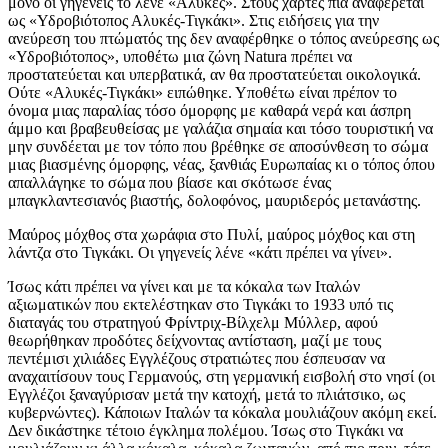
μόνο οι γηγενείς το λένε «Αλυκές». Στους χάρτες πια αναφέρεται
ως «Υδροβιότοπος Αλυκές-Τιγκάκι». Στις ειδήσεις για την
ανεύρεση του πτώματός της δεν αναφέρθηκε ο τόπος ανεύρεσης ως
«Υδροβιότοπος», υποθέτω μια ζώνη Natura πρέπει να
προστατεύεται και υπερβατικά, αν θα προστατεύεται οικολογικά.
Ούτε «Αλυκές-Τιγκάκι» ειπώθηκε. Υποθέτω είναι πρέπον το
όνομα μιας παραλίας τόσο όμορφης με καθαρά νερά και άσπρη
άμμο και βραβευθείσας με γαλάζια σημαία και τόσο τουριστική να
μην συνδέεται με τον τόπο που βρέθηκε σε αποσύνθεση το σώμα
μιας βιασμένης όμορφης, νέας, ξανθιάς Ευρωπαίας κι ο τόπος όπου
απαλλάγηκε το σώμα που βίασε και σκότωσε ένας
μπαγκλαντεσιανός βιαστής, δολοφόνος, μαυριδερός μετανάστης.
Μαύρος μόχθος στα χωράφια στο Πυλί, μαύρος μόχθος και στη
λάντζα στο Τιγκάκι. Οι γηγενείς λένε «κάτι πρέπει να γίνει».
Ίσως κάτι πρέπει να γίνει και με τα κόκαλα των Ιταλών
αξιωματικών που εκτελέστηκαν στο Τιγκάκι το 1933 υπό τις
διαταγάς του στρατηγού Φρίντριχ-Βίλχελμ Μύλλερ, αφού
θεωρήθηκαν προδότες δείχνοντας αντίσταση, μαζί με τους
πεντέμισι χιλιάδες Εγγλέζους στρατιώτες που έσπευσαν να
αναχαιτίσουν τους Γερμανούς, στη γερμανική εισβολή στο νησί (οι
Εγγλέζοι ξαναγύρισαν μετά την κατοχή, μετά το πλιάτσικο, ως
κυβερνώντες). Κάποιων Ιταλών τα κόκαλα μουλιάζουν ακόμη εκεί.
Δεν δικάστηκε τέτοιο έγκλημα πολέμου. Ίσως στο Τιγκάκι να