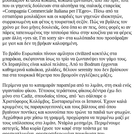
μουλιάζουν κι άλλα κόκαλα, κόκαλα ζωντανών, από πιο πριν, τότε
που οι γηγενείς δούλευαν στα αλοπήγια της ιταλικής εταιρείας
«Compagnia Commerciale Italiana per l’Egeo». Πίσω από τα
εστιατόρια μουλιάζουν και οι καρδιές των γηγενών ιδιοκτητών,
συρρικνωμένη και φέτος η τουριστική σεζόν. Πώς να βγάλεις τον
χρόνο με δυο μήνες δουλειάς, όσα όπα κι αν πεις, όσες φορές κι αν
πάρεις ταπεινωμένος την τσιπούρα πίσω στην κουζίνα για να φέρεις
μιαν άλλη «yes sir, I’m sorry sir» στα κωλόπαιδα που προσάραξαν
με γιοτ και δεν τη βρήκαν καλοψημένη.
Το βράδυ Ευρωπαίοι πίνουν αμίλητοι civilized κοκτέιλς στα
μπαράκια, σκέφτονται ίσως το τρίο να ζωντανέψει τον γάμο τους.
Οι Ισραηλίτες είναι καλοί πελάτες. Από το Bodrum έρχονται
καθημερινά καϊκάκια, χιλιάδες, θέλουν serenity που δεν βρίσκουν
πια στα τουρκικά θέρετρα που βρομούν εγγλέζικες μάζες.
Περίμενα για το καταμαράν παραπέρα από το λιμάνι, στη σκιά ενός
γιγαντιαίου φίκου. Τέτοιους τεράστιους φίκους-δέντρα έχω δει
μόνο στο Cadiz, σπουδαίος τόπος, από ’κει σάλπαρε ο
Χριστόφορος Κολόμβος. Συσταρισμένοι οι Ισπανοί. Έχουν καλά
κρυμμένες τις παραγκογειτονιές και τους βάλτους από όπου
βγαίνουν ποντίκες και κουνούπια που τρώνε τα παιδιά των φτωχών.
Αγχώθηκα μην χάσω τη γραμμή, προχώρησα να περιμένω μαζί με
τους υπόλοιπους στο λιμάνι. Ντάρλα μεσημέρι. Περιμένουμε
αστεγείς. Μια κυρία έχυσε τον καφέ στην τσάντα με τα
φρεσκοπλυμένα, φρεσκοσιδερωμένα πουκάμισα που