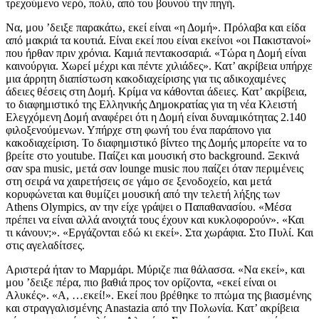
τρεχούμενο νερό, πολύ, από του βουνού την πηγή.
Να, μου ’δειξε παρακάτω, εκεί είναι «η Δομή». Πρόλαβα και είδα
από μακριά τα κουτιά. Είναι εκεί που είναι εκείνοι «οι Πακιστανοί»
που ήρθαν πριν χρόνια. Καμιά πεντακοσαριά. «Τώρα η Δομή είναι
καινούργια. Χωρεί μέχρι και πέντε χιλιάδες». Κατ’ ακρίβεια υπήρχε
μια άρρητη διαπίστωση κακοδιαχείρισης για τις αδικοχαμένες
άδειες θέσεις στη Δομή. Κρίμα να κάθονται άδειες. Κατ’ ακρίβεια,
το διαφημιστικό της Ελληνικής Δημοκρατίας για τη νέα Κλειστή
Ελεγχόμενη Δομή αναφέρει ότι η Δομή είναι δυναμικότητας 2.140
φιλοξενούμενων. Υπήρχε στη φωνή του ένα παράπονο για
κακοδιαχείριση. Το διαφημιστικό βίντεο της Δομής μπορείτε να το
βρείτε στο youtube. Παίζει και μουσική στο background. Ξεκινά
σαν spa music, μετά σαν lounge music που παίζει όταν περιμένεις
στη σειρά να χαιρετήσεις σε γάμο σε ξενοδοχείο, και μετά
κορυφώνεται και θυμίζει μουσική από την τελετή λήξης των
Athens Olympics, αν την είχε γράψει ο Παπαθανασίου. «Μέσα
πρέπει να είναι αλλά ανοιχτά τους έχουν και κυκλοφορούν». «Και
τι κάνουν;». «Εργάζονται εδώ κι εκεί». Στα χωράφια. Στο Πυλί. Και
στις αγελαδίτσες.
Αριστερά ήταν το Μαρμάρι. Μύριζε πια θάλασσα. «Να εκεί», και
μου ’δειξε πέρα, πιο βαθιά προς τον ορίζοντα, «εκεί είναι οι
Αλυκές». «Α, …εκεί!». Εκεί που βρέθηκε το πτώμα της βιασμένης
και στραγγαλισμένης Anastazia από την Πολωνία. Κατ’ ακρίβεια