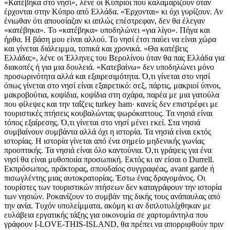
«Κατέβηκα στο νησί», λένε οι Κύπριοι που καλαμαρίζουν όταν
έρχονται στην Κύπρο από Ελλάδα. «Έρχονται» κι όχι γυρίζουν. Αν
ένιωθαν ότι απουσίαζαν κι απλώς επέστρεφαν, δεν θα έλεγαν
«κατέβηκα». Το «κατέβηκα» υποδηλώνει «για λίγο». Πήγα και
ήρθα. Η βάση μου είναι αλλού. Το νησί έτσι παύει να είναι χώρα
και γίνεται διάλειμμα, τοπικά και χρονικά. «Θα κατέβεις
Ελλάδα;», λένε οι Έλληνες του Βερολίνου όταν θα πας Ελλάδα για
διακοπές ή για μια δουλειά. «Κατεβαίνω» δεν υποδηλώνει μόνο
προσωρινότητα αλλά και εξαιρεσιμότητα. Ό,τι γίνεται στο νησί
όπως γίνεται στο νησί είναι εξαιρετικό: σεξ, πάρτις, μακριοί ύπνοι,
μακροβούτια, κοψίδια, κοψίδια στη σχάρα, παρέα με μια γατούλα
που φίλεψες και την ταΐζεις turkey ham· κανείς δεν επιστρέφει με
τουριστικές πτήσεις κουβαλώντας ψωρόκαττους. Τα νησιά είναι
τόπος εξαίρεσης. Ό,τι γίνεται στο νησί μένει εκεί. Στα νησιά
συμβαίνουν συμβάντα αλλά όχι η ιστορία. Τα νησιά είναι εκτός
ιστορίας. Η ιστορία γίνεται από ένα σημείο μηδενικής γωνίας
προοπτικής. Τα νησιά είναι όλο καντούνια. Ό,τι γράψεις για ένα
νησί θα είναι μυθοποιία προσωπική. Εκτός κι αν είσαι ο Durrell.
Εκπρόσωπος, πράκτορας, σπουδαίος συγγραφέας, avant garde ή
πισωγλέντης μιας αυτοκρατορίας. Έστω ένας δραγομάνος. Οι
τουρίστες των τουριστικών πτήσεων δεν καταγράφουν την ιστορία
των νησιών. Ροκανίζουν το συμβάν της δικής τους ανάπαυλας από
την ανία. Tυχόν υπολείμματα, ακόμη κι αν διπλοτυλίχθηκαν με
ευλάβεια εργατικής τάξης για οικονομία σε χαρτομάντηλα που
γράφουν I-LOVE-THIS-ISLAND, θα πρέπει να απορριφθούν πριν