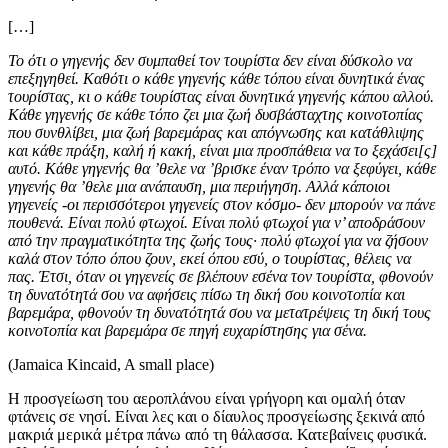
[…]
Το ότι ο γηγενής δεν συμπαθεί τον τουρίστα δεν είναι δύσκολο να
επεξηγηθεί. Καθότι ο κάθε γηγενής κάθε τόπου είναι δυνητικά ένας
τουρίστας, κι ο κάθε τουρίστας είναι δυνητικά γηγενής κάπου αλλού.
Κάθε γηγενής σε κάθε τόπο ζει μια ζωή δυσβάσταχτης κοινοτοπίας
που συνθλίβει, μια ζωή βαρεμάρας και απόγνωσης και κατάθλιψης
και κάθε πράξη, καλή ή κακή, είναι μια προσπάθεια να το ξεχάσει[ς]
αυτό. Κάθε γηγενής θα ’θελε να ’βρισκε έναν τρόπο να ξεφύγει, κάθε
γηγενής θα ’θελε μια ανάπαυση, μια περιήγηση. Αλλά κάποιοι
γηγενείς -οι περισσότεροι γηγενείς στον κόσμο- δεν μπορούν να πάνε
πουθενά. Είναι πολύ φτωχοί. Είναι πολύ φτωχοί για ν’ αποδράσουν
από την πραγματικότητα της ζωής τους∙ πολύ φτωχοί για να ζήσουν
καλά στον τόπο όπου ζουν, εκεί όπου εσύ, ο τουρίστας, θέλεις να
πας. Έτσι, όταν οι γηγενείς σε βλέπουν εσένα τον τουρίστα, φθονούν
τη δυνατότητά σου να αφήσεις πίσω τη δική σου κοινοτοπία και
βαρεμάρα, φθονούν τη δυνατότητά σου να μετατρέψεις τη δική τους
κοινοτοπία και βαρεμάρα σε πηγή ευχαρίστησης για σένα.
(Jamaica Kincaid, A small place)
Η προσγείωση του αεροπλάνου είναι γρήγορη και ομαλή όταν
φτάνεις σε νησί. Είναι λες και ο δίαυλος προσγείωσης ξεκινά από
μακριά μερικά μέτρα πάνω από τη θάλασσα. Κατεβαίνεις φυσικά.