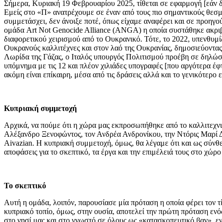
Σήμερα, Κυριακή 19 Φεβρουαρίου 2025, τίθεται σε εφαρμογή [εάν 
Εμείς στο «Π» ανατρέχουμε σε έναν από τους πιο σημαντικούς θεσμο
συμμετάσχει, δεν άνοιξε ποτέ, όπως είχαμε αναφέρει και σε προηγο
ομάδα Art Not Genocide Alliance (ANGA) η οποία συστάθηκε ακριβώ
διαφορετικού χειρισμού από το Ουκρανικό. Τότε, το 2022, υπενθυμ
Ουκρανούς καλλιτέχνες και στον λαό της Ουκρανίας, δημοσιεύοντας
Λωρίδα της Γάζας, ο Ιταλός υπουργός Πολιτισμού προέβη σε δηλώσει
υπόμνημα με τις 12 και πλέον χιλιάδες υπογραφές [που αργότερα έφ
ακόμη είναι επίκαιρη, μέσα από τις δράσεις αλλά και το γενικότε
Κυπριακή συμμετοχή
Αρχικά, να πούμε ότι η χώρα μας εκπροσωπήθηκε από το καλλιτεχνικ
Αλέξανδρο Ξενοφώντος, τον Ανδρέα Ανδρονίκου, την Ντόρις Μαρί Δ
Aivazian. Η κυπριακή συμμετοχή, όμως, θα λέγαμε ότι και ως σύνθε
αποφάσεις για το σκεπτικό, τα έργα και την επιμέλειά τους στο χώρο
Το σκεπτικό
Αυτή η ομάδα, λοιπόν, παρουσίασε μία πρόταση η οποία φέρει τον τ
κυπριακό τοπίο, όμως, στην ουσία, αποτελεί την πρώτη πρόταση ενός 
στο νησί μας και στο γνωστό σε όλους ως «κατασκοπευτικό βαν», ε