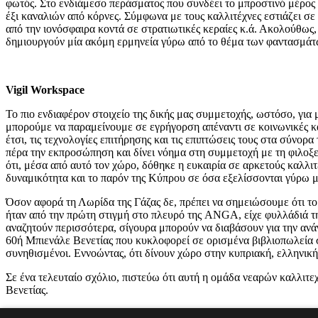
φωτός. Στο ενδιάμεσο περάσματος που συνδέει το μπροστινό μέρος 
έξι καναλιών από κόρνες. Σύμφωνα με τους καλλιτέχνες εστιάζει σε δ
από την ιονόσφαιρα κοντά σε στρατιωτικές κεραίες κ.ά. Ακολο
δημιουργούν μία ακόμη ερμηνεία γύρω από το θέμα των φαντασμά
Vigil Workspace
Το πιο ενδιαφέρον στοιχείο της δικής μας συμμετοχής, ωστόσο, για μ
μπορούμε να παραμείνουμε σε εγρήγορση απέναντι σε κοινωνικές και
έτσι, τις τεχνολογίες επιτήρησης και τις επιπτώσεις τους στα σύνο
πέρα την εκπροσώπηση και δίνει νόημα στη συμμετοχή με τη φιλοξεν
ότι, μέσα από αυτό τον χώρο, δόθηκε η ευκαιρία σε αρκετούς καλλι
δυναμικότητα και το παρόν της Κύπρου σε όσα εξελίσσονται γύρω μ
Όσον αφορά τη Λωρίδα της Γάζας δε, πρέπει να σημειώσουμε ότι το
ήταν από την πρώτη στιγμή στο πλευρό της ANGA, είχε φυλλάδιά τη
αναζητούν περισσότερα, σίγουρα μπορούν να διαβάσουν για την ανά
60ή Μπιενάλε Βενετίας που κυκλοφορεί σε ορισμένα βιβλιοπωλεία σ
συνηθισμένοι. Εννοώντας, ότι δίνουν χώρο στην κυπριακή, ελληνικ
Σε ένα τελευταίο σχόλιο, πιστεύω ότι αυτή η ομάδα νεαρών καλλιτε
Βενετίας.