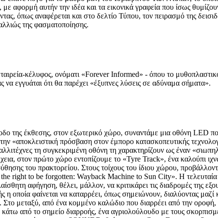
με αφορμή αυτήν την ιδέα και τα εικονικά γραφεία που ίσως θυμίζου
ντας, όπως αναφέρεται και στο δελτίο Τύπου, τον πειρασμό της δεισι
 αλλιώς της φασματοποίησης.
ταιρεία-κέλυφος, ονόματι «Forever Informed» - όπου το μυθοπλαστικό
ς να εγγυάται ότι θα παρέχει «έξυπνες λύσεις σε αδύναμα σήματα».
σοδο της έκθεσης, στον εξωτερικό χώρο, συναντάμε μια οθόνη LED 
ην «αποκλειστική πρόσβαση στον έμπορο κατασκοπευτικής τεχνολογία
καλλιτέχνες τη συγκεκριμένη οθόνη τη χαρακτηρίζουν ως έναν «σιωπη
έχεια, στον πρώτο χώρο εντοπίζουμε το «Tyre Track», ένα καλούπι ιχ
θησης του πρακτορείου. Στους τοίχους του ίδιου χώρου, προβάλλονται
he right to be forgotten: Wayback Machine to Sun City». Η τελευταία
λαίσθητη αφήγηση, θέλει, μάλλον, να κριτικάρει τις διαδρομές της εξ
ής η οποία φαίνεται να καταρρέει, όπως σημειώνουν, διαλύοντας μαζί
. Στο μεταξύ, από ένα κομμένο καλώδιο που διαρρέει από την οροφή
ωμα κάτω από το σημείο διαρροής, ένα αγριολούλουδο με τους σκορπι