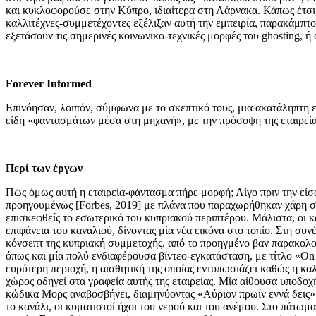
και κυκλοφορούσε στην Κύπρο, ιδιαίτερα στη Λάρνακα. Κάπως έτσι, 
καλλιτέχνες-συμμετέχοντες εξέλιξαν αυτή την εμπειρία, παρακάμπτο
εξετάσουν τις σημερινές κοινωνικο-τεχνικές μορφές του ghosting, ή
Forever Informed
Επινόησαν, λοιπόν, σύμφωνα με το σκεπτικό τους, μια ακατάληπτη ε
είδη «φαντασμάτων μέσα στη μηχανή», με την πρόσοψη της εταιρεία
Περί των έργων
Πώς όμως αυτή η εταιρεία-φάντασμα πήρε μορφή; Λίγο πριν την εί
προηγουμένως [Forbes, 2019] με πλάνα που παραχωρήθηκαν χάρη στ
επισκεφθείς το εσωτερικό του κυπριακού περιπτέρου. Μάλιστα, οι 
επιφάνεια του καναλιού, δίνοντας μία νέα εικόνα στο τοπίο. Στη συν
κόνσεπτ της κυπριακή συμμετοχής, από το προηγμένο βαν παρακολού
όπως και μία πολύ ενδιαφέρουσα βίντεο-εγκατάσταση, με τίτλο «On t
ευρύτερη περιοχή, η αισθητική της οποίας εντυπωσιάζει καθώς η κα
χώρος οδηγεί στα γραφεία αυτής της εταιρείας. Μία αίθουσα υποδοχ
κώδικα Μορς αναβοσβήνει, διαμηνύοντας «Αύριον πρωίν εννά δεις»
το κανάλι, οι κυματιστοί ήχοι του νερού και του ανέμου. Στο πάτ