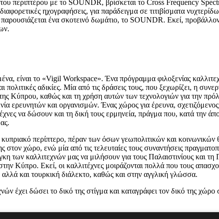
του περιπτέρου με το SOUNDR, βρίσκεται το Cross Frequency Spectr
ιαφορετικές ηχογραφήσεις, για παράδειγμα σε τιτιβίσματα νυχτερίδ
ύθως, παρουσιάζεται ένα σκοτεινό δωμάτιο, το SOUNDR. Εκεί, προβάλλ
των.
ένα, είναι το «Vigil Workspace». Ένα πρόγραμμα φιλοξενίας καλλιτεχν
 πολιτικές αδικίες. Μία από τις δράσεις τους, που ξεχωρίζει, η συνε
ρα της Κύπρου, καθώς και τη χρήση αυτών των τεχνολογιών για την πρ
ία ερευνητών και οργανισμών. Ένας χώρος για έρευνα, σχετιζόμενος 
τέχνες να δώσουν και τη δική τους ερμηνεία, πράγμα που, κατά την ά
ας.
 κυπριακό περίπτερο, πέραν των όσων γεωπολιτικών και κοινωνικών θ
ς στον χώρο, ενώ μία από τις τελευταίες τους συναντήσεις πραγματοπ
γκη των καλλιτεχνών μας να μιλήσουν για τους Παλαιστινίους και τη
την Κύπρο. Εκεί, οι καλλιτέχνες μοιράζονται πολλά που τους απασχ
ή αλλά και τουρκική διάλεκτο, καθώς και στην αγγλική γλώσσα.
χνών έχει δώσει το δικό της στίγμα και καταγράφει τον δικό της χώ