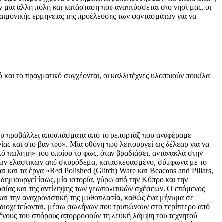
ν μία άλλη πόλη και κατάσταση που αναπτύσσεται στο νησί μας, οι
δαιμονικής ερμηνείας της προέλευσης των φαντασμάτων για να
 και το πραγματικό συγχέονται, οι καλλιτέχνες υλοποιούν ποικίλα
που προβάλλει αποσπάσματα από το ρεπορτάζ που αναφέραμε
ς και στο βαν του». Μία οθόνη που λειτουργεί ως δέλεαρ για να
λό πωλητή» του οποίου το φως, όταν βραδιάσει, αντανακλά στην
νών ελαστικών από σκυρόδεμα, κατασκευασμένο, σύμφωνα με το
 και τα έργα «Red Polished (Glitch) Ware και Beacons and Pillars,
 δημιουργεί ίσως, μία ιστορία, γύρω από την Κύπρο και την
ουσίας και της αντίληψης των γεωπολιτικών σχέσεων. Ο επόμενος
 και την αναχρονιστική της μυθοπλασία, καθώς ένα μήνυμα σε
, διοχετεύονται, μέσω σωλήνων που τρυπώνουν στο περίπτερο από
σμένους του σπόρους απορροφούν τη λευκή λάμψη του τεχνητού