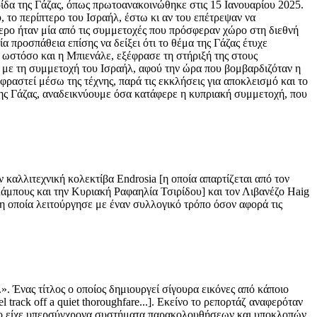
ίδα της Γάζας, όπως πρωτοανακοινώθηκε στις 15 Ιανουαρίου 2025.
 το περίπτερο του Ισραήλ, έστω κι αν του επέτρεψαν να
τερο ήταν μία από τις συμμετοχές που πρόσφεραν χώρο στη διεθνή
προσπάθεια επίσης να δείξει ότι το θέμα της Γάζας έτυχε
 ωστόσο και η Μπιενάλε, εξέφρασε τη στήριξή της στους
η με τη συμμετοχή του Ισραήλ, αφού την ώρα που βομβαρδιζόταν η
ραστεί μέσω της τέχνης, παρά τις εκκλήσεις για αποκλεισμό και το
 της Γάζας, αναδεικνύουμε όσα κατάφερε η κυπριακή συμμετοχή, που
.
καλλιτεχνική κολεκτίβα Endrosia [η οποία απαρτίζεται από τον
άμπους και την Κυριακή Ραφαηλία Τσιρίδου] και τον Λιβανέζο Haig
 η οποία λειτούργησε με έναν συλλογικό τρόπο όσον αφορά τις
. Ένας τίτλος ο οποίος δημιουργεί σίγουρα εικόνες από κάποιο
track off a quiet thoroughfare...]. Εκείνο το ρεπορτάζ αναφερόταν
ποίο είχε υπερσύγχρονα συστήματα παρακολουθήσεων και υποκλοπών,