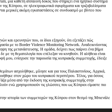
um, μια κάθετη ατσάλινη δοκός που στηρίζει ένα ηχητικό σύστημα
ων της Κύπρου, σε ηλεκτροφωνικά σφυρίγματα και τριζοβολίσματα
ονται μερικές ακόμη εγκαταστάσεις σε συνδυασμό με βίντεο που
ών και ερευνητών που, οι ίδιοι εξηγούν, ότι εξετάζει πώς
ργασία με το Border Violence Monitoring Network. Αναδεικνύοντας
όληψη της μετανάστευσης. Η ομάδα, δείχνει πως παίρνει ένα βήμα
δε με τη θεματολογία που επέλεξαν να κινηθούν. Η αλήθεια είναι
ποψή μου, ενίσχυσε την παρουσία της κυπριακής συμμετοχής, έδειξε
εμάτων ασχολήθηκε, μίλησε και για τους Παλαιστινίους. Αρχικά,
οιήθηκε στον χώρο του κυπριακού περιπτέρου. Τέλος, για όσους
 Γάζα μέσα από την έκδοση της κυπριακής συμμετοχής στην
ολούν ενώ χρησιμοποιούν τις γλώσσες που ως Κύπριοι είμαστε πιο
ρο στην ιστορία των συμμετοχών της Κύπρου στον θεσμό της Μπιενάλε