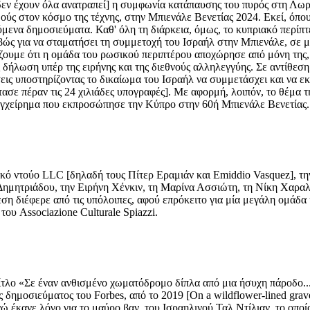
δεν έχουν όλα ανατραπεί] η συμφωνία κατάπαυσης του πυρός στη Λωρ
ύς στον κόσμο της τέχνης, στην Μπιενάλε Βενετίας 2024. Εκεί, όπου,
ύμενα δημοσιεύματα. Καθ' όλη τη διάρκεια, όμως, το κυπριακό περίπ
ς για να σταματήσει τη συμμετοχή του Ισραήλ στην Μπιενάλε, σε μία 
ίζουμε ότι η ομάδα του ρωσικού περιπτέρου αποχώρησε από μόνη της,
 δήλωση υπέρ της ειρήνης και της διεθνούς αλληλεγγύης. Σε αντίθεσ
ς υποστηρίζοντας το δικαίωμα του Ισραήλ να συμμετάσχει και να εκφ
τασε πέραν τις 24 χιλιάδες υπογραφές]. Με αφορμή, λοιπόν, το θέμα
ρο εγχείρημα που εκπροσώπησε την Κύπρο στην 60ή Μπιενάλε Βενετίας
ό ντούο LLC [δηλαδή τους Πίτερ Εραμιάν και Emiddio Vasquez], την 
ημητριάδου, την Ειρήνη Χένκιν, τη Μαρίνα Ασσιώτη, τη Νίκη Χαραλ
ση διέφερε από τις υπόλοιπες, αφού επρόκειτο για μία μεγάλη ομάδα
 του Associazione Culturale Spiazzi.
ίτλο «Σε έναν ανθισμένο χωματόδρομο δίπλα από μια ήσυχη πάροδο...»
δημοσιεύματος του Forbes, από το 2019 [On a wildflower-lined gravel 
νώ έκανε λόγο για το μαύρο βαν, του Ισραηλινού Ταλ Ντίλιαν, το ο