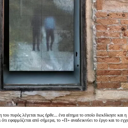
η του πυρός λέγεται πως ήρθε... ένα αίτημα το οποίο διεκδίκησε κα
 ότι εφαρμόζεται από σήμερα, το «Π» αναδεικνύει το έργο και το εγχε