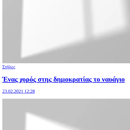
Στήλες
Ένας χορός στης δημοκρατίας το ναυάγιο
23.02.2021 12:28