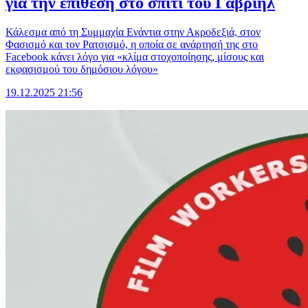
για την επίθεση στο σπίτι του Γαβριήλ
Κάλεσμα από τη Συμμαχία Ενάντια στην Ακροδεξιά, στον
Φασισμό και τον Ρατσισμό, η οποία σε ανάρτησή της στο
Facebook κάνει λόγο για «κλίμα στοχοποίησης, μίσους και
εκφασισμού του δημόσιου λόγου»
19.12.2025 21:56