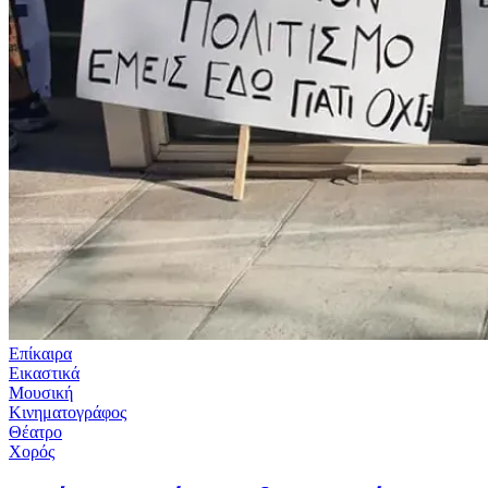
Επίκαιρα
Εικαστικά
Μουσική
Κινηματογράφος
Θέατρο
Χορός