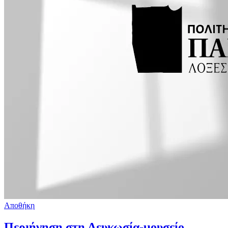
Αποθήκη
Περιήγηση στη Λευκωσία-μουσείο