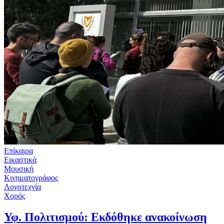
Επίκαιρα
Εικαστικά
Μουσική
Κινηματογράφος
Λογοτεχνία
Χορός
Υφ. Πολιτισμού: Εκδόθηκε ανακοίνωση