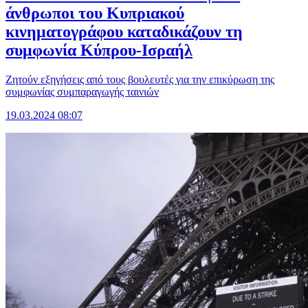
άνθρωποι του Κυπριακού
κινηματογράφου καταδικάζουν τη
συμφωνία Κύπρου-Ισραήλ
Ζητούν εξηγήσεις από τους βουλευτές για την επικύρωση της
συμφωνίας συμπαραγωγής ταινιών
19.03.2024 08:07