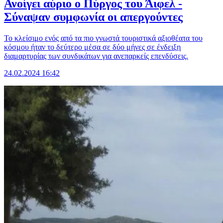
Ανοίγει αύριο ο Πύργος του Άιφελ -
Σύναψαν συμφωνία οι απεργούντες
Το κλείσιμο ενός από τα πιο γνωστά τουριστικά αξιοθέατα του
κόσμου ήταν το δεύτερο μέσα σε δύο μήνες σε ένδειξη
διαμαρτυρίας των συνδικάτων για ανεπαρκείς επενδύσεις.
24.02.2024 16:42