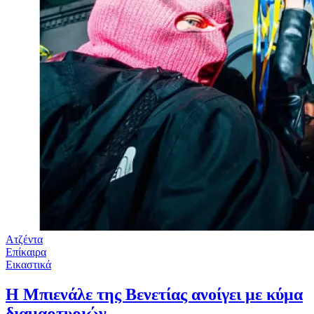
Ατζέντα
Επίκαιρα
Εικαστικά
Η Μπιενάλε της Βενετίας ανοίγει με κύμα
διαμαρτυριών