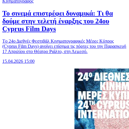
Κινηματογράφος
Το σινεμά επιστρέφει δυναμικά: Τι θα
δούμε στην τελετή έναρξης του 24ου
Cyprus Film Days
Tο 24ο Διεθνές Φεστιβάλ Κινηματογραφικές Μέρες Κύπρος
(Cyprus Film Days) ανοίγει επίσημα τις πόρτες του την Παρασκευή
17 Απριλίου στο Θέατρο Ριάλτο, στη Λεμεσό.
15.04.2026 15:00