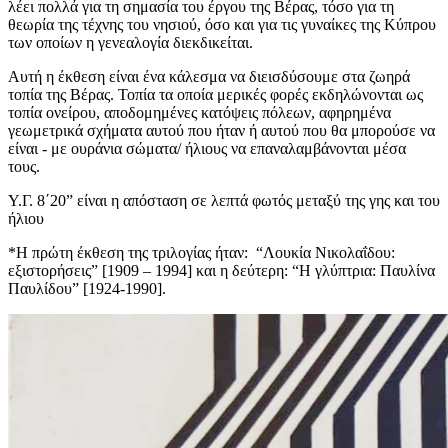
λέει πολλά για τη σημασία του έργου της Βέρας, τόσο για τη
θεωρία της τέχνης του νησιού, όσο και για τις γυναίκες της Κύπρου
των οποίων η γενεαλογία διεκδικείται.
Αυτή η έκθεση είναι ένα κάλεσμα να διεισδύσουμε στα ζωηρά
τοπία της Βέρας. Τοπία τα οποία μερικές φορές εκδηλώνονται ως
τοπία ονείρου, αποδομημένες κατόψεις πόλεων, αφηρημένα
γεωμετρικά σχήματα αυτού που ήταν ή αυτού που θα μπορούσε να
είναι - με ουράνια σώματα/ ήλιους να επαναλαμβάνονται μέσα
τους.
Υ.Γ. 8΄20” είναι η απόσταση σε λεπτά φωτός μεταξύ της γης και του
ήλιου
*Η πρώτη έκθεση της τριλογίας ήταν: “Λουκία Νικολαΐδου:
εξιστορήσεις” [1909 – 1994] και η δεύτερη: “Η γλύπτρια: Παυλίνα
Παυλίδου” [1924-1990].