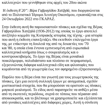
καλλιτεχνών που γεννήθηκαν στις αρχές του 20ου αιώνα
H έκθεση
8΄20”: Βέρα Γαβριηλίδου Χατζηδά,
που διοργανώνεται
από το Πολιτιστικό Ίδρυμα Λευτέρη Οικονόμου, εγκαινιάζεται στις
24 Οκτωβρίου 2022 στο ΓΚΑΡΑΖ.
Στην έκθεση αυτή θα παρουσιαστούν πίνακες και σχέδια της Βέρας
Γαβριηλίδου Χατζηδά (1936-2012) της οποίας το έργο αποτελεί
ανεξίτηλο κομμάτι της Κυπριακής ιστορίας της τέχνης - μια ιστορία
που αυτή η έκθεση επανεξετάζει. Θα εκτεθούν επιλεγμένα έργα
της, με επίκεντρο τη δουλειά της από τις δεκαετίες του '70
και '80, η οποία είναι έντονα εμπνευσμένη από ευρωπαϊκά
καλλιτεχνικά κινήματα όπως ο σουρεαλισμός και ο
κονστρουκτιβισμός. Το έργο της Βέρας είναι μοναδικά
ποικιλόμορφο, πολυδιάστατο και πλούσιο σε πειραματισμό,
εξερευνώντας διάφορα καλλιτεχνικά είδη και φιλοσοφίες που
κυμαίνονται από τη γεωμετρία έως τον αφηρημένο εξπρεσιονισμό.
Παρόλο που η Βέρα είναι πιο γνωστή για τους γεωμετρικούς της
πίνακες, έχει μια εκτενή συλλογή έργων με αινιγματικά, σχεδόν
μυστικιστικά στοιχεία, που θα μπορούσαν να οριστούν ως πίνακες
μαγικού ρεαλισμού. Το είδος αυτό παρατηρείτε να ανθίζει μέσα
από τη σκοτεινές περιόδους, συχνά σε τόπους που πέρασαν από
αποικιοκρατία, και το βλέπουμε να χρησιμοποιείτε και εξελίσσεται
από γυναίκες καλλιτέχνες από διάφορες χώρες. Αυτή η σύνδεση