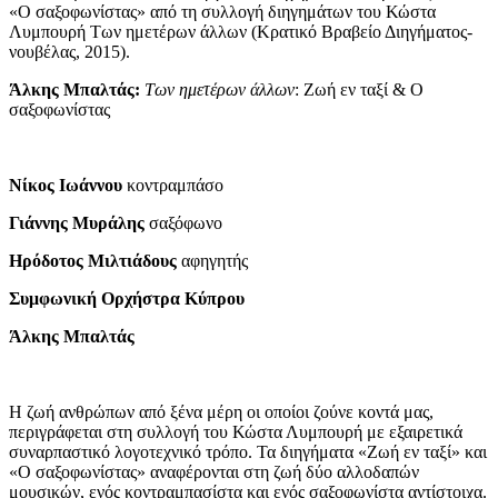
«Ο σαξοφωνίστας» από τη συλλογή διηγημάτων του Κώστα
Λυμπουρή Των ημετέρων άλλων (Κρατικό Βραβείο Διηγήματος-
νουβέλας, 2015).
Άλκης Μπαλτάς:
Των ημετέρων άλλων
: Ζωή εν ταξί & Ο
σαξοφωνίστας
Νίκος Ιωάννου
κοντραμπάσο
Γιάννης Μυράλης
σαξόφωνο
Ηρόδοτος Μιλτιάδους
αφηγητής
Συμφωνική Ορχήστρα Κύπρου
Άλκης Μπαλτάς
Η ζωή ανθρώπων από ξένα μέρη οι οποίοι ζούνε κοντά μας,
περιγράφεται στη συλλογή του Κώστα Λυμπουρή με εξαιρετικά
συναρπαστικό λογοτεχνικό τρόπο. Τα διηγήματα «Ζωή εν ταξί» και
«Ο σαξοφωνίστας» αναφέρονται στη ζωή δύο αλλοδαπών
μουσικών, ενός κοντραμπασίστα και ενός σαξοφωνίστα αντίστοιχα.