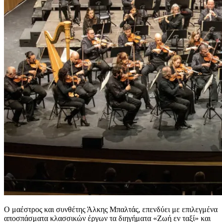
O μαέστρος και συνθέτης Άλκης Μπαλτάς, επενδύει με επιλεγμένα
αποσπάσματα κλασσικών έργων τα διηγήματα «Ζωή εν ταξί» και