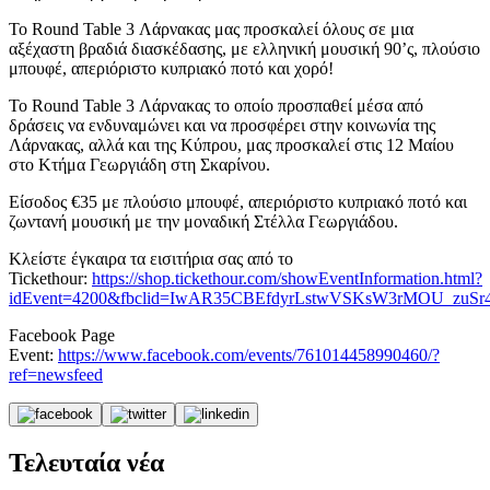
Το Round Table 3 Λάρνακας μας προσκαλεί όλους σε μια
αξέχαστη βραδιά διασκέδασης, με ελληνική μουσική 90’ς, πλούσιο
μπουφέ, απεριόριστο κυπριακό ποτό και χορό!
Το Round Table 3 Λάρνακας το οποίο προσπαθεί μέσα από
δράσεις να ενδυναμώνει και να προσφέρει στην κοινωνία της
Λάρνακας, αλλά και της Κύπρου, μας προσκαλεί στις 12 Μαίου
στο Κτήμα Γεωργιάδη στη Σκαρίνου.
Είσοδος €35 με πλούσιο μπουφέ, απεριόριστο κυπριακό ποτό και
ζωντανή μουσική με την μοναδική Στέλλα Γεωργιάδου.
Κλείστε έγκαιρα τα εισιτήρια σας από το
Tickethour:
https://shop.tickethour.com/showEventInformation.html?
idEvent=4200&fbclid=IwAR35CBEfdyrLstwVSKsW3rMOU_z
Facebook Page
Event:
https://www.facebook.com/events/761014458990460/?
ref=newsfeed
Τελευταία νέα