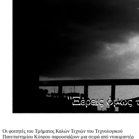
Οι φοιτητές του Τμήματος Καλών Τεχνών του Τεχνολογικού
Πανεπιστημίου Κύπρου παρουσιάζουν μια σειρά από ντοκιμαντέρ