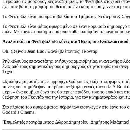
Πέρα από τις μορφολογικές αναζητήσεις, το Φεστιβάλ στοχεύει στο
έχει σαν βάση τη μύηση του θεατή σε ένα κόσμο που γεννιέται μέσα
Το Φεστιβάλ είναι μια πρωτοβουλία του Τμήματος Νεότερου & Σύγ
Το Φεστιβάλ είναι φέτος αφιερωμένο σε έναν κορυφαίο δημιουργό 
ετών. Με ταινίες ορόσημα που αποσταθεροποίησαν το παγκόσμιο κι
Αναλυτικά, το Φεστιβάλ «Εικόνες και Όψεις του Εναλλακτικού
Oh! (Re)voir Jean-Luc / Ξανά (βλέποντας) Γκοντάρ
Ρηξικέλευθος επαναστάτης, ανήσυχος αμφισβητίας, ανανεωτής φιλόσ
ένας από τους σημαντικότερους δημιουργούς στην ιστορία του σινεμά
Τέχνη.
Ως υπόμνηση αυτής της επιρροής, αλλά και ως ελάχιστος φόρος τιμής
ταινίες που σημάδεψαν με τρόπο ανεξίτηλο γενιές σινεφίλ: À Bout d
μέρη – ένα κομβικό έργο της ύστερης περιόδου του: το επικό και στ
θεώρηση του Γκοντάρ για την Ιστορία, για τον κινηματογράφο και τι
Στο πλαίσιο του αφιερώματος, πέραν των εισαγωγών στο έργο του σκη
Godard’s Cinema.
[Επιμελητές προγράμματος: Δώρος Δημητρίου, Δημήτρης Μπάμπας]