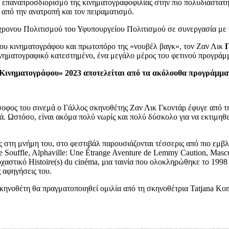
ν επαναπροσδιορισμό της κινηματογραφοφιλίας στην πιο πολυδιάστατη
 από την ανατροπή και τον πειραματισμό.
χρονου Πολιτισμού του Υφυπουργείου Πολιτισμού σε συνεργασία με 
του κινηματογράφου και πρωτοπόρο της «νουβέλ βαγκ», τον Ζαν Λικ
Γ
νηματογραφικό κατεστημένο, ένα μεγάλο μέρος του φετινού προγράμμ
 Κινηματογράφου» 2023 αποτελείται από τα ακόλουθα προγράμμα
οφος του σινεμά ο Γάλλος σκηνοθέτης Ζαν Λικ Γκοντάρ έφυγε από τη
. Ωστόσο, είναι ακόμα πολύ νωρίς και πολύ δύσκολο για να εκτιμηθεί 
 στη μνήμη του, στο φεστιβάλ παρουσιάζονται τέσσερις από πιο εμβλη
e Souffle, Alphaville: Une Étrange Aventure de Lemmy Caution, Masc
οχαστικό Histoire(s) du cinéma, μια ταινία που ολοκληρώθηκε το 1998
ς αφηγήσεις του.
νοθέτη θα πραγματοποιηθεί ομιλία από τη σκηνοθέτρια Tatjana Konone