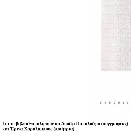
Για το βιβλίο θα μιλήσουν οι: Λουΐζα Παπαλοΐζου (συγγραφέας)
και Έρινα Χαραλάμπους (ποιήτρια).