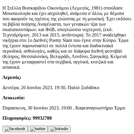
Η Στέλλα Βοσκαρίδου Οικονόμου (Λεμεσός, 1981) σπούδασε
Μουσικολογία και έχει ασχοληθεί, ανάμεσα σ᾽άλλα, με θέματα
που αφορούν τις σχέσεις της γλώσσας με τη μουσική. Έχει εκδόσει
τα βιβλία ποίησης Αναγέλαστα, των γεναικών τζαι των
σκαλαπουντάρων, και ΦόΒ, υπογλώσσιο νυχτερινό, (εκδ.
Τεχνοδρόμιον, 2013 και 2015, αντίστοιχα). Το 2017 αναδείχθηκε
νικήτρια στο 1ο Διεθνές Poetry Slam που έγινε στην Κύπρο. Έργα
της έχουν παρουσιαστεί σε πολλά έντυπα και διαδικτυακά
περιοδικά, ανθολογίες, καθώς και σε διάφορα διεθνή φεστιβάλ
(Κύπρος, Θεσσαλονίκη, Βελιγράδι, Λονδίνο, Σανγκάη). Κείμενά
της έχουν μεταφραστεί στα σερβικά, αγγλικά, κινεζικά και
ισπανικά.
Λεμεσός:
Δευτέρα, 26 Ιουνίου 2023, 19:30, Παλιό Ξυδάδικο
Λευκωσία:
Παρασκευη, 30 Ιουνίου 2023, 19:00 , Καφεαναγνωστήριο Έρμα
Πληροφορίες: 99932788