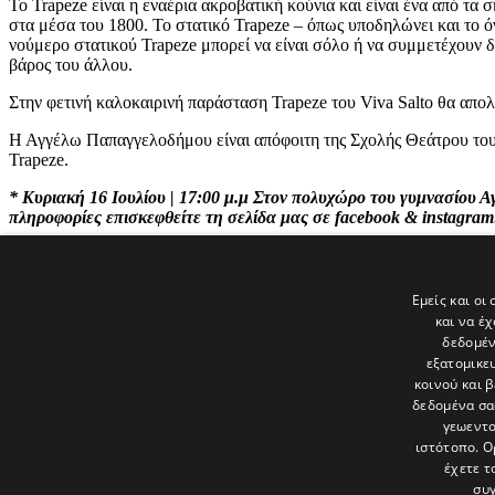
Το Trapeze είναι η εναέρια ακροβατική κούνια και είναι ένα από τα
στα μέσα του 1800. Το στατικό Trapeze – όπως υποδηλώνει και το ό
νούμερο στατικού Trapeze μπορεί να είναι σόλο ή να συμμετέχουν δ
βάρος του άλλου.
Στην φετινή καλοκαιρινή παράσταση Trapeze του Viva Salto θα απο
Η Αγγέλω Παπαγγελοδήμου είναι απόφοιτη της Σχολής Θεάτρου του 
Trapeze.
* Κυριακή 16 Ιουλίου | 17:00 μ.μ Στον πολυχώρο του γυμνασίου Α
πληροφορίες επισκεφθείτε τη σελίδα μας σε facebook & instagra
* ο χώρος είναι προσβάσιμος σε άτομα με κινητική αναπηρία.
Εμείς και οι
και να έ
δεδομέν
εξατομικε
Τελευταία νέα
κοινού και 
δεδομένα σα
γεωεντο
ιστότοπο. Ο
έχετε τ
συγ