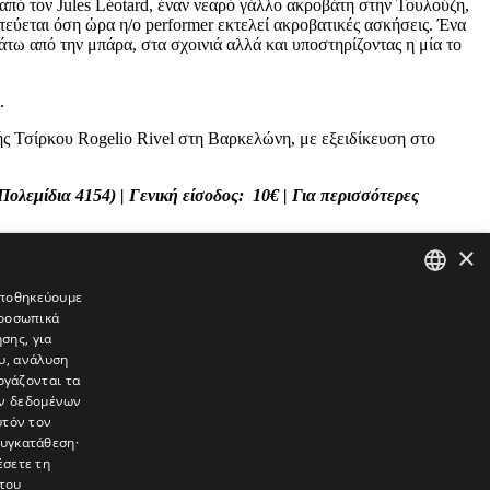
 από τον Jules Léotard, έναν νεαρό γάλλο ακροβάτη στην Τουλούζη,
τεύεται όση ώρα η/ο performer εκτελεί ακροβατικές ασκήσεις. Ένα
τω από την μπάρα, στα σχοινιά αλλά και υποστηρίζοντας η μία το
e.
ς Τσίρκου Rogelio Rivel στη Βαρκελώνη, με εξειδίκευση στο
ολεμίδια 4154) | Γενική είσοδος: 10€ | Για περισσότερες
×
 αποθηκεύουμε
προσωπικά
GREEK
σης, για
ENGLISH
υ, ανάλυση
ργάζονται τα
ών δεδομένων
υτόν τον
συγκατάθεση·
έσετε τη
του