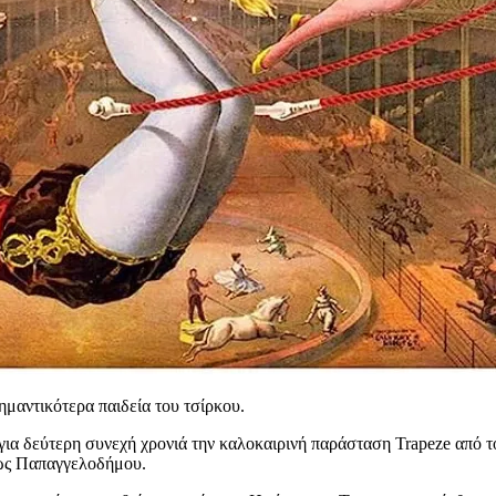
σημαντικότερα παιδεία του τσίρκου.
για δεύτερη συνεχή χρονιά την καλοκαιρινή παράσταση Trapeze από το
έλως Παπαγγελοδήμου.