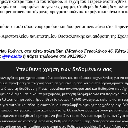
 σημαντικότερα παιδεία του τσίρκου. Η τέχνη του Trapeze αναπτύχθηκε
νομά του – παραμένει σε γενικές γραμμές σταθερό, δηλαδή δεν ταλαν
ύο performers ταυτόχρονα, πραγματοποιώντας ακροβατικά πάνω και κά
λαύσετε τόσο σόλο νούμερα όσο και δύο performers πάνω στο Trapez
Αριστοτελείου πανεπιστημίου Θεσσαλονίκης και απόφοιτη της Σχολή
γίου Ιωάννη, στα κάτω πολεμίδια, (Μαρίνου Γερουλάνου 46, Κάτω Π
m:
@vivasalto
ή πάρτε τηλέφωνο στο 99239050
Υπεύθυνη χρήση των δεδομένων σας
 συνεργάτες μας χρησιμοποιούμε cookies και παρόμοιες τεχνολογίες για να
χουμε πρόσβαση σε πληροφορίες στη συσκευή σας και να επεξεργαζόμαστε 
α, όπως τη διεύθυνση IP σας, μοναδικά αναγνωριστικά και δεδομένα περιήγη
υμένες διαφημίσεις και περιεχόμενο, μέτρηση διαφημίσεων και περιεχομένο
βελτίωση υπηρεσιών.
Προμηθευτές τρίτων (1860)
ενδέχεται επίσης να επεξε
ς για αυτούς και άλλους σκοπούς, συμπεριλαμβανομένης της χρήσης ακριβ
πισμού και χαρακτηριστικών συσκευής. Οι επιλογές σας ισχύουν μόνο για α
ρισμένοι προμηθευτές μπορεί να βασίζονται σε έννομο συμφέρον αντί για 
ο δικαίωμα να αντιταχθείτε στις
Ρυθμίσεις διαφήμισης
. Μπορείτε να ανακαλ
κατάθεσή σας οποιαδήποτε στιγμή στις
Ρυθμίσεις cookies
.
Πολιτική Απορρή