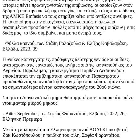
ιστορίες πέντε πρωταγωνιστών της επιβίωσης, οι οποίοι ζουν στον
δρόμο ή υπό την απειλή της αστεγίας και εστιάζει στις προσπάθειες
της ΑΜΚΕ Emfasis να τους στηρίξει κάτω από αντίξοες συνθήκες.
Η κακοποίηση στην οικογένεια, ο εγκλεισμός, η απώλεια
αγαπημένων προσώπων -πολλές από τις μάχες τους μοιάζουν με τις
δικές μας· το ίδιο συμβαίνει και με τα όνειρά τους.
- Φύλλα καπνού, των Στάθη Γαλαζούλα & Ελίζας Καβαλαράκη,
Ελλάδα, 2023, 39'
Γυναίκες καπνεργάτριες, πρόσφυγες δεύτερης γενιάς και οι ίδιες,
ανατρέχουν στις εργατικές τους μνήμες από τις καπναποθήκες του
Αγρινίου. Παράλληλα, η καπνεργάτρια Παρθένα Δεσποινίδου
επισκέπτεται την εμβληματική καπναποθήκη Παπαστράτου
προσπαθώντας να ανασυστήσει τον χώρο που κάποτε ήταν ένα από
τα σημαντικότερα κέντρα καπνοπαραγωγής του 20ού αιώνα.
Στο μicro Διαγωνιστικό τμήμα θα συμμετέχουν τα παρακάτω πέντε
ντοκιμαντέρ μικρού μήκους:
- Bitter September, της Σοφίας Φαραντάτου, Ελβετία, 2022, 26',
Ελληνική Πρεμιέρα
Μετά τη δολοφονία του Ελληνοαμερικανού ΛΟΑΤΚΙ ακτιβιστή
Ζακ Κωστόπουλου, η παιδική του φίλη, Σοφία Φαραντάτου,