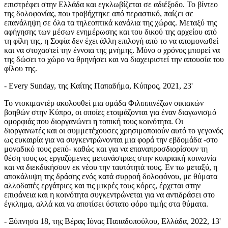
επιστρέφει στην Ελλάδα και εγκλωβίζεται σε αδιέξοδο. Το βίντεο
της δολοφονίας, που τραβήχτηκε από περαστικό, παίζει σε
επανάληψη σε όλα τα τηλεοπτικά κανάλια της χώρας. Μεταξύ της
αφήγησης των μέσων ενημέρωσης και του δικού της αρχείου από
τη φίλη της, η Σοφία δεν έχει άλλη επιλογή από το να απομονωθεί
και να στοχαστεί την έννοια της μνήμης. Μόνο ο χρόνος μπορεί να
της δώσει το χώρο να θρηνήσει και να διαχειριστεί την απουσία του
φίλου της.
- Every Sunday, της Καίτης Παπαδήμα, Κύπρος, 2021, 23'
Το ντοκιμαντέρ ακολουθεί μια ομάδα Φιλιππινέζων οικιακών
βοηθών στην Κύπρο, οι οποίες ετοιμάζονται για έναν διαγωνισμό
ομορφιάς που διοργανώνει η τοπική τους κοινότητα. Οι
διοργανωτές και οι συμμετέχουσες χρησιμοποιούν αυτό το γεγονός
ως ευκαιρία για να συγκεντρώνονται μια φορά την εβδομάδα -στο
μοναδικό τους ρεπό- καθώς και για να επαναπροσδιορίσουν τη
θέση τους ως εργαζόμενες μετανάστριες στην κυπριακή κοινωνία
και να διεκδικήσουν εκ νέου την ταυτότητά τους. Εν τω μεταξύ, η
αποκάλυψη της δράσης ενός κατά συρροή δολοφόνου, με θύματα
αλλοδαπές εργάτριες και τις μικρές τους κόρες, έρχεται στην
επιφάνεια και η κοινότητα συγκεντρώνεται για να αντιδράσει στο
έγκλημα, αλλά και να αποτίσει ύστατο φόρο τιμής στα θύματα.
- Ξύπνησα 18, της Βέρας Ιόνας Παπαδοπούλου, Ελλάδα, 2022, 13'