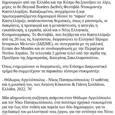
δημιουργών από την Ελλάδα και την Κύπρο θα ξεκινήσει σε λίγες
μέρες το 8ο Beyond Borders Διεθνές Φεστιβάλ Ντοκιμαντέρ
Καστελλορίζου. Καταξιωμένοι, ανερχόμενοι ή και
πρωτοεμφανιζόμενοι δημιουργοί δίνουν το ‘παρών' στο
Καστελλόριζο, αναδεικνύοντας θεματικές, όπως ο ρατσισμός, οι
διακρίσεις, η προσφυγιά και η μετανάστευση, η αστεγία, η
εγκατάλειψη, η εργασία, αλλά και ο Νέος Ελληνικός
Κινηματογράφος. Το Φεστιβάλ, που διεξάγεται στο Καστελλόριζο
από τις 20 έως τις Αυγούστου, διοργανώνει το Ελληνικό Ίδρυμα
Ιστορικών Μελετών (ΙΔΙΣΜΕ), σε συνεργασία με τη γαλλική
Ecrans des Mondes και σε συνδιοργάνωση με την Περιφέρεια
Νοτίου Αιγαίου. Τα τελευταία 3 χρόνια τελεί υπό την αιγίδα της
Προέδρου της Δημοκρατίας, Κατερίνας Σακελλαροπούλου.
Όπως ενημερώνουν οι διοργανωτές, στο Επίσημο Διαγωνιστικό
τμήμα θα συμμετέχουν τα παρακάτω τέσσερα ντοκιμαντέρ:
- Θόδωρος Αγγελόπουλος - Νίκος Παναγιωτόπουλος: Ο καθένας
και η μουσική του, των Αντώνη Κόκκινου & Γιάννη Σολδάτου,
Ελλάδα, 2022, 76'
Μία αδημοσίευτη συζήτηση ανάμεσα στον Θόδωρο Αγγελόπουλο
και τον Νίκο Παναγιωτόπουλο, ένα πολύτιμο ηχητικό ντοκουμέντο
για την έως τότε στάση και πορεία των δύο δημιουργών, για το
σχεδιασμό του μελλοντικού τους έργου, για την οντότητα του Νέου