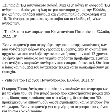
Έξι παιδιά. Έξι ασυνόδευτα παιδιά. Μια λέξη κάνει τη διαφορά. Έξι
άνθρωποι μιλούν για τη ζωή σε μια καινούρια χώρα, την Ελλάδα,
μια ζωή που αλλάζει απότομα και γίνεται πολύ δυσκολότερη στα
18. Τα όνειρα, οι ματαιώσεις, οι φόβοι και οι ελπίδες έξι νέων
ανθρώπων.
- Το κάλεσμα των φάρων, του Κωνσταντίνου Ποταμιάνου, Ελλάδα,
2022, 10'
Ένα ντοκιμαντέρ που περιγράφει την ιστορία της ανακαίνισης των
δύο νοτιότερων φάρων της χερσαίας Ευρώπης, από τη σκοπιά του
αρχιτέκτονα που ανέλαβε την ανακαίνισή τους πριν από 13 χρόνια.
Το έργο ήταν δύσκολο και γεμάτο απρόοπτα προβλήματα, εξαιτίας
των αντίξοων καιρικών συνθηκών που επικρατούσαν εκεί. Ωστόσο
ο ίδιος και η ομάδα του κατάφεραν τελικά να το ολοκληρώσουν με
επιτυχία.
- Vidisova του Γιώργου Παναγόπουλου, Ελλάδα, 2021, 9'
Ο κύριος Τάσος ξανάχτισε το σπίτι των παιδικών του αναμνήσεων
με τα χέρια του, σε ένα μικρό χωριό που καταστράφηκε μαζικά από
τους ίδιους τους κατοίκους του στα τέλη της δεκαετίας του '60,
προκειμένου να επιδοτηθούν ως σεισμόπληκτοι και να χτίσουν ένα
νέο χωριό. Ένα ντοκιμαντέρ για τη μνήμη, το πέρασμα του χρόνου
και το συλλογικό τραύμα.