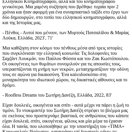
Ελληνικού Κινηματογράφου, αλλά και του κινηματογράφου
γενικότερα. Μια χαμένη συζήτηση που βρέθηκε τυχαία πριν 2
χρόνια και ήταν αφορμή για ένα συναρπαστικό ταξίδι στο έργο των
δύο δημιουργών, στο τοπίο του ελληνικού κινηματογράφου, αλλά
και της Ιστορίας μας.
- Πένθος - Αυτοί που μένουν, των Μυρτούς Πατσαλίδου & Μαρίας
Λούκα, Ελλάδα, 2023', 71'
Μια καθίζηση στον κόσμο του πένθους μέσα από τρεις ιστορίες
που συγκλόνισαν την ελληνική κοινωνία: Τις δολοφονίες του
Σαχζάντ Λουκμάν, του Παύλου Φύσσα και του Ζακ Κωστόπουλου.
Οι οικογένειες των θυμάτων συνομιλούν για τις απουσίες τους,
υπερασπίζονται τη μνήμη των νεκρών, μετασχηματίζουν την οδύνη
τους σε αγώνα για δικαιοσύνη. Ένα καλειδοσκόπιο στη
μοναχικότητα του ιδιωτικού χώρου, τις δικαστικές αίθουσες και το
δρόμο.
- Roofless Dreams του Σωτήρη Δανέζη, Ελλάδα, 2022, 83'
Είχαν δουλειές, οικογένεια και σπίτι - αυτά μέχρι να πάρει η ζωή το
τιμόνι. Το ντοκιμαντέρ του Σωτήρη Δανέζη στρέφει το βλέμμα μας
σε εκείνους που προσπερνάμε βιαστικά, σε ανθρώπους που κάποτε
είχαν δουλειά, σπίτι, οικογένεια, φίλους και μία μέρα τα έχασαν
όλα. Η ταινία, που υλοποιήθηκε με την υποστήριξη του «ΤΙΜΑ»
Κοινωφελούς Ιδρύματος, καταγράφει επί δεκατρείς μήνες τις