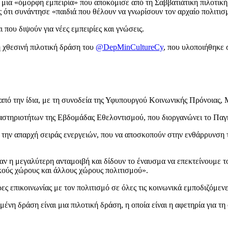
α μια «όμορφη εμπειρία» που αποκόμισε από τη Σαββατιάτικη πιλοτι
τι συνάντησε «παιδιά που θέλουν να γνωρίσουν τον αρχαίο πολιτισμό
 που διψούν για νέες εμπειρίες και γνώσεις.
 χθεσινή πιλοτική δράση του
@DepMinCultureCy
, που υλοποιήθηκε 
από την ίδια, με τη συνοδεία της Υφυπουργού Κοινωνικής Πρόνοιας,
αστηριοτήτων της Εβδομάδας Εθελοντισμού, που διοργανώνει το Παγ
 την απαρχή σειράς ενεργειών, που να αποσκοπούν στην ενθάρρυνση τ
ν η μεγαλύτερη ανταμοιβή και δίδουν το έναυσμα να επεκτείνουμε τ
ικούς χώρους και άλλους χώρους πολιτισμού».
ρες επικοινωνίας με τον πολιτισμό σε όλες τις κοινωνικά εμποδιζόμε
η δράση είναι μια πιλοτική δράση, η οποία είναι η αφετηρία για τη