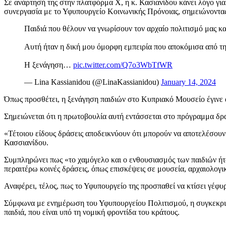
Σε ανάρτησή της στην πλατφόρμα X, η κ. Κασιανίδου κάνει λόγο γι
συνεργασία με το Υφυπουργείο Κοινωνικής Πρόνοιας, σημειώνοντας ό
Παιδιά που θέλουν να γνωρίσουν τον αρχαίο πολιτισμό μας και
Αυτή ήταν η δική μου όμορφη εμπειρία που αποκόμισα από τη
Η ξενάγηση…
pic.twitter.com/Q7o3WbTfWR
— Lina Kassianidou (@LinaKassianidou)
January 14, 2024
Όπως προσθέτει, η ξενάγηση παιδιών στο Κυπριακό Μουσείο έγινε 
Σημειώνεται ότι η πρωτοβουλία αυτή εντάσσεται στο πρόγραμμα δρ
«Τέτοιου είδους δράσεις αποδεικνύουν ότι μπορούν να αποτελέσουν
Κασσιανίδου.
Συμπληρώνει πως «το χαμόγελο και ο ενθουσιασμός των παιδιών ήτα
περαιτέρω κοινές δράσεις, όπως επισκέψεις σε μουσεία, αρχαιολογ
Αναφέρει, τέλος, πως το Υφυπουργείο της προσπαθεί να κτίσει γέφυ
Σύμφωνα με ενημέρωση του Υφυπουργείου Πολιτισμού, η συγκεκριμέν
παιδιά, που είναι υπό τη νομική φροντίδα του κράτους.