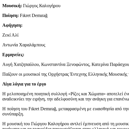
Μουσική:
Γιώργος Καλογήρου
Ποίηση:
Fıkret Demırağ
Αφήγηση:
Ζεκί Αλί
Αντωνία Χαραλάμπους
Ερμηνείες:
Αυγή Χατζηπαύλου, Κωνσταντίνα Ξενοφώντος, Κατερίνα Παράσχου
Παίζουν οι μουσικοί της Ορχήστρας Έντεχνης Ελληνικής Μουσικής
Λίγα λόγια για το έργο
Η μελοποιημένη ποιητική συλλογή «Ρίζες και Χώματα» αποτελεί ένα
αναδεικνύει την ειρήνη, την αδελφοσύνη και την ανάγκη για επανένω
Η ποίηση του Fıkret Demırağ, μεταφρασμένη με ευαισθησία από την
συνύπαρξη.
Η μουσική του Γιώργου Καλογήρου αντλεί έμπνευση από τη μουσική 
ποιήματα και τα τραγούδια παρουσιάζονται στην ελληνική και τουρκ