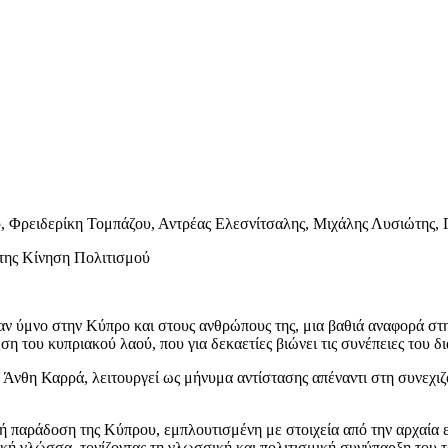
, Φρειδερίκη Τομπάζου, Αντρέας Ελεσνίτσαλης, Μιχάλης Λυσιώτης
 της Κίνηση Πολιτισμού
ν ύμνο στην Κύπρο και στους ανθρώπους της, μια βαθιά αναφορά στην
ση του κυπριακού λαού, που για δεκαετίες βιώνει τις συνέπειες του δ
 Άνθη Καρρά, λειτουργεί ως μήνυμα αντίστασης απέναντι στη συνεχι
παράδοση της Κύπρου, εμπλουτισμένη με στοιχεία από την αρχαία ελ
ική γλώσσα, τονίζοντας τη γλωσσική και πολιτισμική συνύπαρξη του 