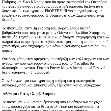
Ποίησης και Συν+Κίνησης που θα πραγματοποιηθεί τον Οκτώβριο
του 2025 σε διαφορετικούς χώρους στη Λευκωσία, διεξάγεται ο
διαγωνισμός φωτογραφίας
PhOETRY
Ι
II
για επαγγελματίες και
ερασιτέχνες φωτογράφους.
Η συμμετοχή στον Διαγωνισμό είναι
δωρεάν.
Το Φεστιβάλ, στην 3η έκδοσή του, παρότι έλαβε υψηλή
βαθμολογία που -σύμφωνα με τον Οδηγό του Σχεδίου Χορηγιών
Φεστιβάλ Τεχνών ΚΥΠΡΙΑ 2025- θα έπαιρνε επιχορήγηση και ενώ
πληροί όλα τα κριτήρια φεστιβάλ, ποιότητας και μη κερδοσκοπικού
χαρακτήρα, δεν επιχορηγήθηκε λόγω εξάντλησης των διαθέσιμων
πόρων.
Ωστόσο, χάρη στην αμέριστη υποστήριξη των καλλιτεχνών και των
ανθρώπων που πιστεύουν στο όραμά του, το Φεστιβάλ θα
υλοποιηθεί κανονικά.
Γιατί το Poetry Moves International Festival
δεν αναπαράγει – δημιουργεί!.
Στον διαγωνισμό φωτογραφίας η ποίηση και η φωτογραφία
συνδιαλέγονται και επικοινωνούν,
τέμνονται και συνυπάρχουν.
«Δέντρα / Ρίζες / Συμβολισμοί»
Το Φεστιβάλ 2025 αντλεί έμπνευση από τα δέντρα και τις ρίζες
τους, προσεγγίζοντας το θέμα
ρεαλιστικά και αλληγορικά. Το
σκεπτικό εστιάζει στην εξερεύνηση των πολυεπίπεδων