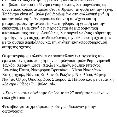
συμβολισμών που τα δέντρα ενσαρκώνουν, λειτουργώντας ως
συνδετικός κρίκος ανάμεσα στον άνθρωπο, τη φύση και την τέχνη.
Τα δέντρα είναι σύμβολα βαθιά ριζωμένα στη συλλογική μνήμη
και τον πολιτισμό. Αντιπροσωπεύουν τη συνέχεια και τη
μεταμόρφωση, την ανάπτυξη και τη φθορά, τη γείωση και την
επέκταση.
Η θεματική δεν περιορίζεται σε μια ρομαντική
αποτύπωση της φύσης. Αντιθέτως, λειτουργεί ως ένας καθρέφτης
της σύγχρονης εποχής, αναδεικνύοντας την εύθραυστη σχέση μας
με το φυσικό περιβάλλον και την ανάγκη επαναπροσδιορισμού
αυτής της σχέσης.
Οι φωτογράφοι, καλούνται να αποστείλουν φωτογραφίες τους
εμπνευσμένες από ποίηση των
ποιητών/ποιητριών Ραμπιντρανάθ
Ταγκόρ, Χέρμαν Έσσε, Χαλίλ Γκιμπράν, Ρομπέρ Ντεσνός,
Αντωνίας Πότσι, Νικηφόρου Βρεττάκου, Νίκου Νικολάου-
Χατζημιχαήλ, Νάντιας Στυλιανού,
Ρωξάνης Νικολάου, Δάφνης
Νικήτα, Όλγας Οικονομίδου, Σταύρου Ξ. Πέτρου κ.α. με θεματική
«Δέντρα / Ρίζες / Συμβολισμοί».
- Στον πιο κάτω σύνδεσμο θα βρείτε τα 27 ποιήματα που έχουν
επιλεχθεί από το
Φεστιβάλ για να χρησιμοποιηθούν για «διάλογο» με την
φωτογραφία: