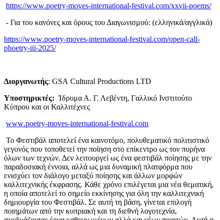
https
://
www
.
poetry
-
moves
-
international
-
festival
.
com
/
xxvii
-
poems
/
- Για του κανόνες και όρους του Διαγωνισμού: (ελληνικά/αγγλικά)
https
://
www
.
poetry
-
moves
-
international
-
festival
.
com
/
open
-
call
-
phoetry
-
iii
-2025/
Διοργανωτής
:
GSA
Cultural
Productions
LTD
Υποστηρικτές:
Ίδρυμα Α. Γ. Λεβέντη, Γαλλικό Ινστιτούτο
Κύπρου και οι Καλλιτέχνες
www
.
poetry
-
moves
-
international
-
festival
.
com
Το
Φεστιβάλ αποτελεί ένα καινοτόμο, πολυθεματικό πολιτιστικό
γεγονός που τοποθετεί την
ποίηση στο επίκεντρο ως τον πυρήνα
όλων των τεχνών. Δεν λειτουργεί ως ένα φεστιβάλ ποίησης με την
παραδοσιακή έννοια, αλλά ως μια δυναμική πλατφόρμα που
ενισχύει τον διάλογο μεταξύ ποίησης και άλλων μορφών
καλλιτεχνικής έκφρασης. Κάθε χρόνο επιλέγεται μια νέα θεματική,
η οποία αποτελεί το σημείο εκκίνησης για όλη την καλλιτεχνική
δημιουργία του Φεστιβάλ. Σε αυτή τη βάση, γίνεται επιλογή
ποιημάτων από την κυπριακή και τη διεθνή λογοτεχνία,
συνδυάζοντας έργα καθιερωμένων αλλά και νέων ποιητών. Αυτή η