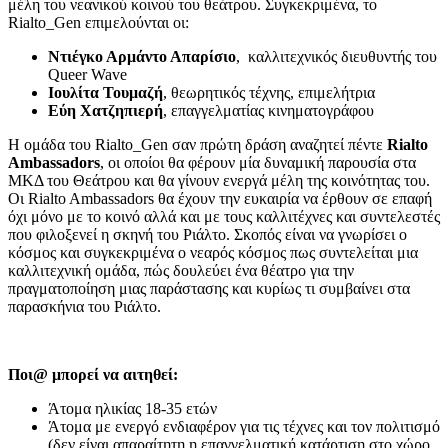
μέλη του νεανικού κοινού του θεάτρου. Συγκεκριμένα, το
Rialto_Gen επιμελούνται οι:
Ντιέγκο Αρμάντο Απαρίσιο
, καλλιτεχνικός διευθυντής του
Queer Wave
Ιουλίτα Τουμαζή
, θεωρητικός τέχνης, επιμελήτρια
Εύη Χατζηπιερή
, επαγγελματίας κινηματογράφου
Η ομάδα του Rialto_Gen σαν πρώτη δράση αναζητεί πέντε
Rialto
Ambassadors
, οι οποίοι θα φέρουν μία δυναμική παρουσία στα
ΜΚΔ του Θεάτρου και θα γίνουν ενεργά μέλη της κοινότητας του.
Οι Rialto Ambassadors θα έχουν την ευκαιρία να έρθουν σε επαφή
όχι μόνο με το κοινό αλλά και με τους καλλιτέχνες και συντελεστές
που φιλοξενεί η σκηνή του Ριάλτο. Σκοπός είναι να γνωρίσει ο
κόσμος και συγκεκριμένα ο νεαρός κόσμος πως συντελείται μια
καλλιτεχνική ομάδα, πώς δουλεύει ένα θέατρο για την
πραγματοποίηση μιας παράστασης και κυρίως τι συμβαίνει στα
παρασκήνια του Ριάλτο.
Ποι@ μπορεί να αιτηθεί:
Άτομα ηλικίας 18-35 ετών
Άτομα με ενεργό ενδιαφέρον για τις τέχνες και τον πολιτισμό
(δεν είναι απαραίτητη η επαγγελματική κατάρτιση στο χώρο