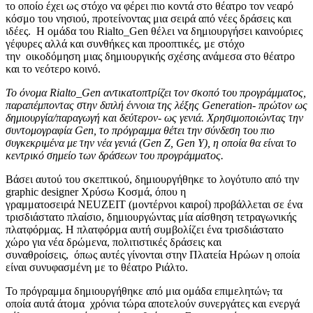
το οποίο έχει ως στόχο να φέρει πιο κοντά στο θέατρο τον νεαρό
κόσμο του νησιού, προτείνοντας μια σειρά από νέες δράσεις και
ιδέες. Η ομάδα του Rialto_Gen θέλει να δημιουργήσει καινούριες
γέφυρες αλλά και συνθήκες και προοπτικές, με στόχο
την οικοδόμηση μιας δημιουργικής σχέσης ανάμεσα στο θέατρο
και το νεότερο κοινό.
Το όνομα
Rialto
_
Gen
αντικατοπτρίζει τον σκοπό του προγράμματος,
παραπέμποντας στην διπλή έννοια της λέξης
Generation
- πρώτον ως
δημιουργία/παραγωγή και δεύτερον- ως γενιά. Χρησιμοποιώντας την
συντομογραφία
Gen
, το πρόγραμμα θέτει την σύνδεση του πιο
συγκεκριμένα με την νέα γενιά (
Gen
Z
,
Gen
Y
), η οποία θα είναι το
κεντρικό σημείο των δράσεων του προγράμματος.
Βάσει αυτού του σκεπτικού, δημιουργήθηκε το λογότυπο από την
graphic designer Χρύσω Κοσμά, όπου η
γραμματοσειρά NEUZEIT (μοντέρνοι καιροί) προβάλλεται σε ένα
τρισδιάστατο πλαίσιο, δημιουργώντας μία αίσθηση τετραγωνικής
πλατφόρμας. Η πλατφόρμα αυτή συμβολίζει ένα τρισδιάστατο
χώρο για νέα δρώμενα, πολιτιστικές δράσεις και
συναθροίσεις, όπως αυτές γίνονται στην Πλατεία Ηρώων η οποία
είναι συνυφασμένη με το θέατρο Ριάλτο.
Το πρόγραμμα δημιουργήθηκε από μια ομάδα επιμελητών
,
τα
οποία αυτά άτομα χρόνια τώρα αποτελούν συνεργάτες και ενεργά