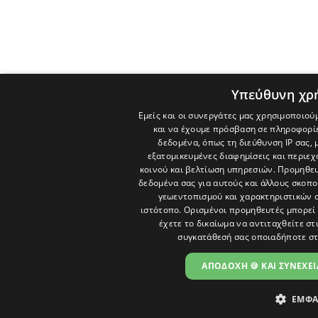
Υπεύθυνη χρ
Εμείς και οι συνεργάτες μας χρησιμοποιού
και να έχουμε πρόσβαση σε πληροφορί
δεδομένα, όπως τη διεύθυνση IP σας, 
εξατομικευμένες διαφημίσεις και περιε
κοινού και βελτίωση υπηρεσιών.
Προμηθευ
δεδομένα σας για αυτούς και άλλους σκο
γεωεντοπισμού και χαρακτηριστικών σ
ιστότοπο. Ορισμένοι προμηθευτές μπορεί 
έχετε το δικαίωμα να αντιταχθείτε στ
συγκατάθεσή σας οποιαδήποτε στ
ΑΠΟΔΟΧΗ 🍪 ΚΑΙ ΣΥΝΕΧΕΙ
ΕΜΦΑ