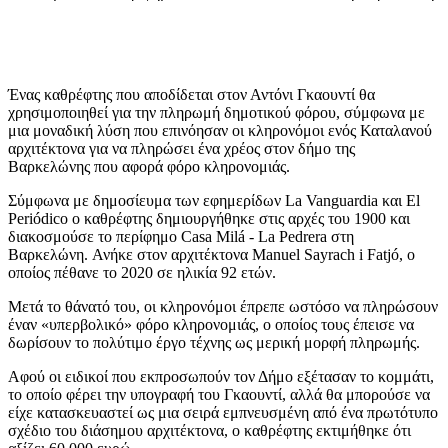
Ένας καθρέφτης που αποδίδεται στον Αντόνι Γκαουντί θα
χρησιμοποιηθεί για την πληρωμή δημοτικού φόρου, σύμφωνα με
μια μοναδική λύση που επινόησαν οι κληρονόμοι ενός Καταλανού
αρχιτέκτονα για να πληρώσει ένα χρέος στον δήμο της
Βαρκελώνης που αφορά φόρο κληρονομιάς.
Σύμφωνα με δημοσίευμα των εφημερίδων La Vanguardia και El
Periódico ο καθρέφτης δημιουργήθηκε στις αρχές του 1900 και
διακοσμούσε το περίφημο Casa Milá - La Pedrera στη
Βαρκελώνη. Ανήκε στον αρχιτέκτονα Manuel Sayrach i Fatjó, ο
οποίος πέθανε το 2020 σε ηλικία 92 ετών.
Μετά το θάνατό του, οι κληρονόμοι έπρεπε ωστόσο να πληρώσουν
έναν «υπερβολικό» φόρο κληρονομιάς, ο οποίος τους έπεισε να
δωρίσουν το πολύτιμο έργο τέχνης ως μερική μορφή πληρωμής.
Αφού οι ειδικοί που εκπροσωπούν τον Δήμο εξέτασαν το κομμάτι,
το οποίο φέρει την υπογραφή του Γκαουντί, αλλά θα μπορούσε να
είχε κατασκευαστεί ως μια σειρά εμπνευσμένη από ένα πρωτότυπο
σχέδιο του διάσημου αρχιτέκτονα, ο καθρέφτης εκτιμήθηκε ότι