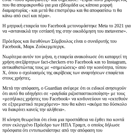
που θα απομακρυνθώ για μια εβδομάδα ως κάποια μορφή
διαμαρτυρίας - και μετά θα επιστρέψω και θα αποφασίσω τι θα
κάνω από εκεί και πέρα».
Η μητρική εταιρεία του Facebook μετονομάστηκε Meta το 2021 για
να «αντανακλά την εστίασή της στην οικοδόμηση του metaverse».
Πρόεδρος και διευθύνων Σύμβουλος είναι ο συνιδρυτής του
Facebook, Μαρκ Ζούκερμπεργκ.
Νωρίτερα αυτόν τον μήνα, η εταιρεία ανακοίνωσε ότι καταργεί τη
χρήση ανεξάρτητων fact-checkers στο Facebook και το Instagram,
αντικαθιστώντας τους με «σημειώσεις» από την κοινότητα, τύπου
X, όπου ο σχολιασμός της ακρίβειας των αναρτήσεων επαφίεται
στους χρήστες.
Μετά την απόφαση, ο Guardian ανέφερε ότι οι ειδικοί ανησυχούν
ότι αυτό θα οδηγήσει σε «ραγδαία ριζοσπαστικοποίηση» με τους
«μεσήλικες χρήστες του Facebook» να κινδυνεύουν να «εκτεθούν
σε εξτρεμιστικό περιεχόμενο» που θα κάνει «ακόμα πιο δύσκολο
να διακρίνει κανείς την αλήθεια».
Η κίνηση θεωρείται ότι είναι μια προσπάθεια να έρθει πιο κοντά
στον εκλεγμένο Πρόεδρο των ΗΠΑ Τραμπ, ο οποίος δήλωσε
πρόσφατα ότι εντυπωσιάστηκε από την απόφαση του