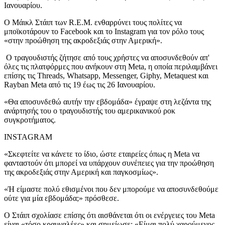
Ιανουαρίου.
Ο Μάικλ Στάιπ των R.E.M. ενθαρρύνει τους πολίτες να
μποϊκοτάρουν το Facebook και το Instagram για τον ρόλο τους
«στην προώθηση της ακροδεξιάς στην Αμερική».
Ο τραγουδιστής ζήτησε από τους χρήστες να αποσυνδεθούν απ'
όλες τις πλατφόρμες που ανήκουν στη Meta, η οποία περιλαμβάνει
επίσης τις Threads, Whatsapp, Messenger, Giphy, Metaquest και
Rayban Meta από τις 19 έως τις 26 Ιανουαρίου.
«Θα αποσυνδεθώ αυτήν την εβδομάδα» έγραψε στη λεζάντα της
ανάρτησής του ο τραγουδιστής του αμερικανικού ροκ
συγκροτήματος.
INSTAGRAM
«Σκεφτείτε να κάνετε το ίδιο, ώστε εταιρείες όπως η Meta να
φανταστούν ότι μπορεί να υπάρχουν συνέπειες για την προώθηση
της ακροδεξιάς στην Αμερική και παγκοσμίως».
«Ή είμαστε πολύ εθισμένοι που δεν μπορούμε να αποσυνδεθούμε
ούτε για μία εβδομάδα;» πρόσθεσε.
Ο Στάιπ σχολίασε επίσης ότι αισθάνεται ότι οι ενέργειες του Meta
είναι «τόσο κραυγαλέες» και σημείωσε: «Είμαι πολύ χαρούμενος