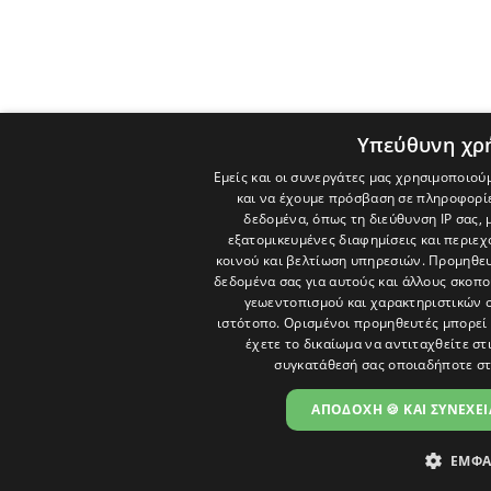
Υπεύθυνη χρ
Εμείς και οι συνεργάτες μας χρησιμοποιού
και να έχουμε πρόσβαση σε πληροφορί
δεδομένα, όπως τη διεύθυνση IP σας, 
εξατομικευμένες διαφημίσεις και περιε
κοινού και βελτίωση υπηρεσιών.
Προμηθευ
δεδομένα σας για αυτούς και άλλους σκο
γεωεντοπισμού και χαρακτηριστικών σ
ιστότοπο. Ορισμένοι προμηθευτές μπορεί 
έχετε το δικαίωμα να αντιταχθείτε στ
συγκατάθεσή σας οποιαδήποτε στ
ΑΠΟΔΟΧΗ 🍪 ΚΑΙ ΣΥΝΕΧΕΙ
ΕΜΦΑ