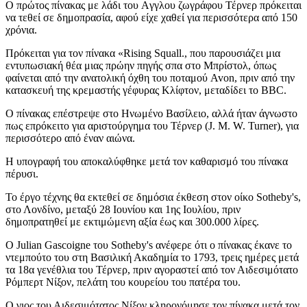
Ο πρώτος πίνακας με λάδι του Aγγλου ζωγράφου Τέρνερ πρόκειται
να τεθεί σε δημοπρασία, αφού είχε χαθεί για περισσότερα από 150
χρόνια.
Πρόκειται για τον πίνακα «Rising Squall., που παρουσιάζει μια
εντυπωσιακή θέα μιας πρώην πηγής σπα στο Μπρίστολ, όπως
φαίνεται από την ανατολική όχθη του ποταμού Avon, πριν από την
κατασκευή της κρεμαστής γέφυρας Κλίφτον, μεταδίδει το BBC.
O πίνακας επέστρεψε στο Ηνωμένο Βασίλειο, αλλά ήταν άγνωστο
πως επρόκειτο για αριστούργημα του Τέρνερ (J. M. W. Turner), για
περισσότερο από έναν αιώνα.
Η υπογραφή του αποκαλύφθηκε μετά τον καθαρισμό του πίνακα
πέρυσι.
Το έργο τέχνης θα εκτεθεί σε δημόσια έκθεση στον οίκο Sotheby's,
στο Λονδίνο, μεταξύ 28 Ιουνίου και 1ης Ιουλίου, πριν
δημοπρατηθεί με εκτιμώμενη αξία έως και 300.000 λίρες.
Ο Julian Gascoigne του Sotheby's ανέφερε ότι ο πίνακας έκανε το
ντεμπούτο του στη Βασιλική Ακαδημία το 1793, τρεις ημέρες μετά
τα 18α γενέθλια του Τέρνερ, πριν αγοραστεί από τον Αιδεσιμότατο
Ρόμπερτ Νίξον, πελάτη του κουρείου του πατέρα του.
Ο γιος του Αιδεσιμότατος Νίξον κληρονόμησε τον πίνακα μετά τον