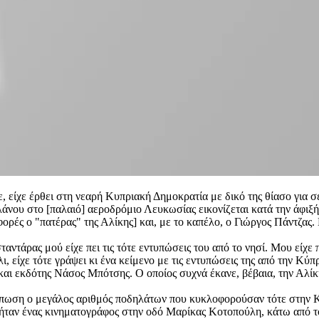
ε, είχε έρθει στη νεαρή Κυπριακή Δημοκρατία με δικό της θίασο για 
λάνου στο [παλαιό] αεροδρόμιο Λευκωσίας εικονίζεται κατά την άφιξή
ές ο "πατέρας" της Αλίκης] και, με το καπέλο, ο Γιώργος Πάντζας. 
ντάρας μού είχε πει τις τότε εντυπώσεις του από το νησί. Μου είχε 
ι, είχε τότε γράψει κι ένα κείμενο με τις εντυπώσεις της από την Κύ
 και εκδότης Νάσος Μπότσης. Ο οποίος συχνά έκανε, βέβαια, την Αλί
εντύπωση ο μεγάλος αριθμός ποδηλάτων που κυκλοφορούσαν τότε στην 
 [ήταν ένας κινηματογράφος στην οδό Μαρίκας Κοτοπούλη, κάτω από τ