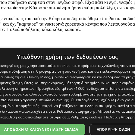
του ποδήλατο ανάμεσα στον μεγάλο σωρό. Είχα πάει κι εγώ, νεαρός μα
 την οποία στην Κύπρο τα αυτοκίνητα ήσαν ακόμη πολύ λίγα, ενώ κυρ
τις εντυπώσεις του από την Κύπρο που δημοσιεύθηκε στο ίδιο περιοδικ
και όχι "καμπαρέ" τα νυκτερινά χορευτικά κέντρα που λειτουργούσαν τ
τε: Πολλά ποδήλατα, κόκα κόλα, καπαρέ...
Υπεύθυνη χρήση των δεδομένων σας
 συνεργάτες μας χρησιμοποιούμε cookies και παρόμοιες τεχνολογίες για να
χουμε πρόσβαση σε πληροφορίες στη συσκευή σας και να επεξεργαζόμαστε 
α, όπως τη διεύθυνση IP σας, μοναδικά αναγνωριστικά και δεδομένα περιήγη
υμένες διαφημίσεις και περιεχόμενο, μέτρηση διαφημίσεων και περιεχομένο
βελτίωση υπηρεσιών.
Προμηθευτές τρίτων (1860)
ενδέχεται επίσης να επεξε
ς για αυτούς και άλλους σκοπούς, συμπεριλαμβανομένης της χρήσης ακριβ
πισμού και χαρακτηριστικών συσκευής. Οι επιλογές σας ισχύουν μόνο για α
ρισμένοι προμηθευτές μπορεί να βασίζονται σε έννομο συμφέρον αντί για 
ο δικαίωμα να αντιταχθείτε στις
Ρυθμίσεις διαφήμισης
. Μπορείτε να ανακαλ
κατάθεσή σας οποιαδήποτε στιγμή στις
Ρυθμίσεις cookies
.
Πολιτική Απορρή
[Κύπρος] και του διαδικτυακού πόρταλ www.politis.com.cy. Ειδήσεις, 
τρο, δεν χάνουμε το δάσος.
ΑΠΟΔΟΧΗ 🍪 ΚΑΙ ΣΥΝΕΧΕΙΑ ΣΤΗ ΣΕΛΙΔΑ
ΑΠΌΡΡΙΨΗ ΌΛΩΝ