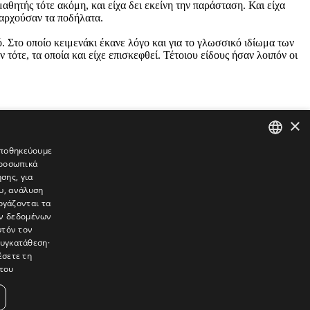
θητής τότε ακόμη, και είχα δει εκείνη την παράσταση. Και είχα
ιαρχούσαν τα ποδήλατα.
ό. Στο οποίο κειμενάκι έκανε λόγο και για το γλωσσικό ιδίωμα των
ότε, τα οποία και είχε επισκεφθεί. Τέτοιου είδους ήσαν λοιπόν οι
×
 αποθηκεύουμε
προσωπικά
GREEK
σης, για
ENGLISH
υ, ανάλυση
ργάζονται τα
ών δεδομένων
υτόν τον
συγκατάθεση·
έσετε τη
του
συνεντεύξεις, συναντήσεις, ρεπορτάζ, ήχοι, εικόνες – κινούμενες