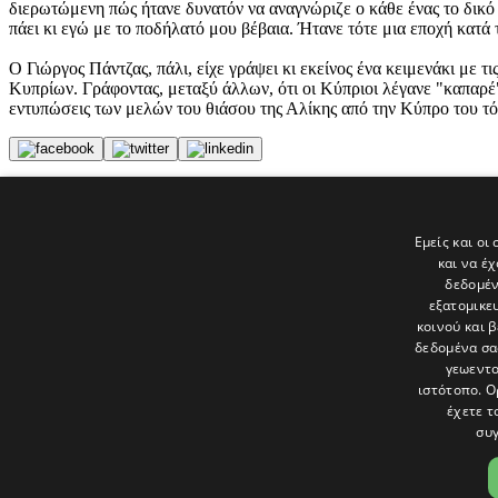
διερωτώμενη πώς ήτανε δυνατόν να αναγνώριζε ο κάθε ένας το δικό 
πάει κι εγώ με το ποδήλατό μου βέβαια. Ήτανε τότε μια εποχή κατά
Ο Γιώργος Πάντζας, πάλι, είχε γράψει κι εκείνος ένα κειμενάκι με 
Κυπρίων. Γράφοντας, μεταξύ άλλων, ότι οι Κύπριοι λέγανε "καπαρέ" 
εντυπώσεις των μελών του θιάσου της Αλίκης από την Κύπρο του τό
Tags
ΑΡΧΕΙΟ
Εμείς και οι
ΚΥΠΡΟΣ
και να έ
Αλίκη Βουγιουκλάκη
δεδομέν
εξατομικε
Τελευταία νέα
κοινού και 
δεδομένα σα
γεωεντο
ιστότοπο. Ο
έχετε τ
συγ
Το «Παράθυρο» είναι το πολιτιστικό ένθετο της εφημερίδας Πολίτης 
και στατικές, κριτικές προσεγγίσεις, λοξές ματιές. Βλέπουμε το δέν