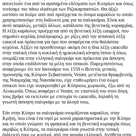
αποτελούν ένα από τα αγαπημένα εδέσματα των Κυπρίων και όπως
τονίσαμε πιο πάνω ιδιαίτερα των Ριζοκαρπασιτών. Θα άξιζε
ωστόσο να δούμε από πού προέρχεται το όνομα καραόλοι το οποίο
χρησιμοποιούμε στη διάλεκτό μας για τα σαλιγκάρια. Είναι και
αυτό ασφαλώς, μεταξύ άλλων, κατάλοιπο της βενετικής κυριαρχίας.
Η λέξη καράολος προέρχεται από τη βενετική λέξη caraguol, που
σημαίνει κοχλίας (σαλίγκαρος), με ρίζες από την ισπανική λέξη
caracol και πρόκειται για όρο που αναφέρεται στα θαλάσσια
κοχύλια. Αξίζει να προσθέσουμε ακόμη ότι η ίδια λέξη caracollo
στην ιταλική είναι η κυκλική ή ημικυκλική κίνηση ίππου ή όπως
ονομάζεται στην ελληνική σαλιγκάρι και πρόκειται για άσκηση
στην οποία επιδίδονταν τα μέλη του ιππικού. Παρεμπιπτόντως
αναφέρουμε ότι τον Ιανουάριο του 1559 ο Βενετός γενικός
προνοητής της Κύπρου Σεβαστιανός Venier, μετέπειτα θριαμβευτής
της Ναυμαχίας της Ναυπάκτου, είχε επιθεωρήσει ένα σώμα
ιππικού που είχε συγκροτηθεί με Κύπριους χωρικούς, έξω από τη
Λευκωσία. Όπως αναφέρει ο Venier, σε επιστολή του στον δόγη,
τους βρήκε να εκτελούν με επιτυχία το caracollo, δηλαδή τη
γνωστή άσκηση σαλιγκάρι με τα άλογά τους.
Εάν στην Κύπρο τα σαλιγκάρια ονομάζονται καραόλοι, στην
Κρήτη, που είναι ένα νησί με κοινά χαρακτηριστικά με την Κύπρο
και το οποίο γνώρισε τη φραγκική και τη βενετική κυριαρχία όπως
ακριβώς η Κύπρος, τα σαλιγκάρια είναι γνωστά στην τοπική
διάλεκτό τους ως κοχλιοί, από την αρχαία ελληνική. Αντίθετα στην