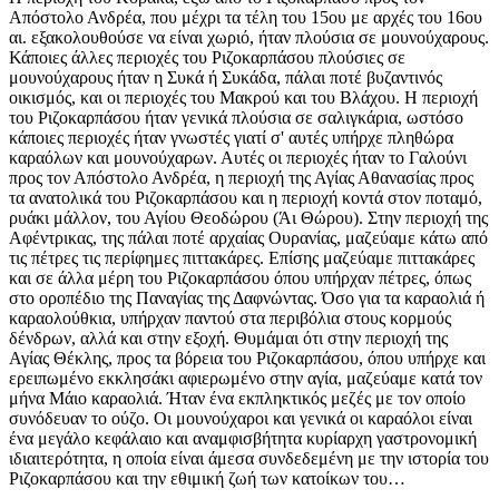
Απόστολο Ανδρέα, που μέχρι τα τέλη του 15ου με αρχές του 16ου
αι. εξακολουθούσε να είναι χωριό, ήταν πλούσια σε μουνούχαρους.
Κάποιες άλλες περιοχές του Ριζοκαρπάσου πλούσιες σε
μουνούχαρους ήταν η Συκά ή Συκάδα, πάλαι ποτέ βυζαντινός
οικισμός, και οι περιοχές του Μακρού και του Βλάχου. Η περιοχή
του Ριζοκαρπάσου ήταν γενικά πλούσια σε σαλιγκάρια, ωστόσο
κάποιες περιοχές ήταν γνωστές γιατί σ' αυτές υπήρχε πληθώρα
καραόλων και μουνούχαρων. Αυτές οι περιοχές ήταν το Γαλούνι
προς τον Απόστολο Ανδρέα, η περιοχή της Αγίας Αθανασίας προς
τα ανατολικά του Ριζοκαρπάσου και η περιοχή κοντά στον ποταμό,
ρυάκι μάλλον, του Αγίου Θεοδώρου (Άι Θώρου). Στην περιοχή της
Αφέντρικας, της πάλαι ποτέ αρχαίας Ουρανίας, μαζεύαμε κάτω από
τις πέτρες τις περίφημες πιττακάρες. Επίσης μαζεύαμε πιττακάρες
και σε άλλα μέρη του Ριζοκαρπάσου όπου υπήρχαν πέτρες, όπως
στο οροπέδιο της Παναγίας της Δαφνώντας. Όσο για τα καραολιά ή
καραολούθκια, υπήρχαν παντού στα περιβόλια στους κορμούς
δένδρων, αλλά και στην εξοχή. Θυμάμαι ότι στην περιοχή της
Αγίας Θέκλης, προς τα βόρεια του Ριζοκαρπάσου, όπου υπήρχε και
ερειπωμένο εκκλησάκι αφιερωμένο στην αγία, μαζεύαμε κατά τον
μήνα Μάιο καραολιά. Ήταν ένα εκπληκτικός μεζές με τον οποίο
συνόδευαν το ούζο. Οι μουνούχαροι και γενικά οι καραόλοι είναι
ένα μεγάλο κεφάλαιο και αναμφισβήτητα κυρίαρχη γαστρονομική
ιδιαιτερότητα, η οποία είναι άμεσα συνδεδεμένη με την ιστορία του
Ριζοκαρπάσου και την εθιμική ζωή των κατοίκων του…