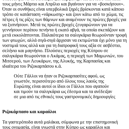
τους μήνες Μάρτιο και Απρίλιο και βγαίνουν για να «βοσκήσουν».
Όταν οι συνθήκες είναι υπερβολικά ξηρές βρίσκονται κατά κάποιο
τρόπο σε κατάσταση «νάρκωσης» και ζουν κάτω από το χώμα, τις
πέτρες ή τις ρίζες των θάμνων και αναμένουν τις πρώτες βροχές για
να ξυπνήσουν. Μετά τις πρώτες βροχές ζευγαρώνουν για να
γεννήσουν περίπου πενήντα ή εκατό αβγά, τα οποία σκεπάζουν και
μετά εκκολάπτονται. Παλαιότερα τα σαλιγκάρια θεωρούνταν τροφή
των φτωχών, αλλά σιγά-σιγά άρχισαν να εκτιμώνται όχι μόνο για τη
νοστιμιά τους αλλά και για τη διατροφική τους αξία σε ασβέστιο,
σελήνιο και μαγνήσιο. Πλούσιες περιοχές της Κύπρου σε
σαλιγκάρια θεωρούνται ο Ακάμας, η περιοχή των Μαμωνιών, του
Μιτσερού, των Λευκάρων, της Αλυκής, της Καρπασίας και
ιδιαίτερα του Ριζοκαρπάσου κ.ά.
Ούτε Γάλλοι να ήταν οι Ριζοκαρπασίτες αφού, ως
γνωστόν, περισσότερο από όλους τους λαούς της
Ευρώπης είναι αυτοί οι ίδιοι οι Γάλλοι που αγαπούν
και τιμούν τα σαλιγκάρια ως έδεσμα και τα ανέδειξαν
σε μια από τις εθνικές τους γαστρονομικές δημιουργίες
Ριζοκάρπασο και καραόλοι
Τα γαστερόποδα αυτά μαλάκια, σύμφωνα με την επιστημονική
τους ονομασία, είναι γνωστά στην Κύπρο ως καραόλοι και