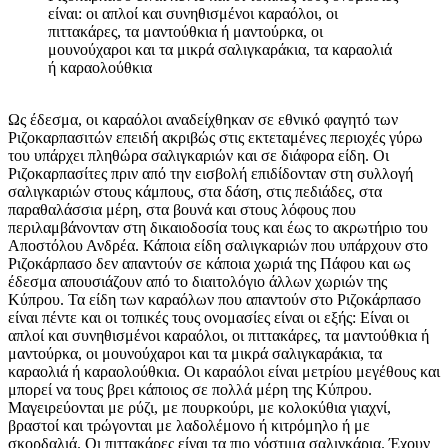
είναι: οι απλοί και συνηθισμένοι καραόλοι, οι
πιττακάρες, τα μαντούθκια ή μαντούρκα, οι
μουνούχαροι και τα μικρά σαλιγκαράκια, τα καραολιά
ή καραολούθκια
Ως έδεσμα, οι καραόλοι αναδείχθηκαν σε εθνικό φαγητό των
Ριζοκαρπασιτών επειδή ακριβώς στις εκτεταμένες περιοχές γύρω
του υπάρχει πληθώρα σαλιγκαριών και σε διάφορα είδη. Οι
Ριζοκαρπασίτες πριν από την εισβολή επιδίδονταν στη συλλογή
σαλιγκαριών στους κάμπους, στα δάση, στις πεδιάδες, στα
παραθαλάσσια μέρη, στα βουνά και στους λόφους που
περιλαμβάνονταν στη δικαιοδοσία τους και έως το ακρωτήριο του
Αποστόλου Ανδρέα. Κάποια είδη σαλιγκαριών που υπάρχουν στο
Ριζοκάρπασο δεν απαντούν σε κάποια χωριά της Πάφου και ως
έδεσμα απουσιάζουν από το διαιτολόγιο άλλων χωριών της
Κύπρου. Τα είδη των καραόλων που απαντούν στο Ριζοκάρπασο
είναι πέντε και οι τοπικές τους ονομασίες είναι οι εξής: Είναι οι
απλοί και συνηθισμένοι καραόλοι, οι πιττακάρες, τα μαντούθκια ή
μαντούρκα, οι μουνούχαροι και τα μικρά σαλιγκαράκια, τα
καραολιά ή καραολούθκια. Οι καραόλοι είναι μετρίου μεγέθους και
μπορεί να τους βρει κάποιος σε πολλά μέρη της Κύπρου.
Μαγειρεύονται με ρύζι, με πουρκούρι, με κολοκύθια γιαχνί,
βραστοί και τρώγονται με λαδολέμονο ή κιτρόμηλο ή με
σκορδαλιά. Οι πιττακάρες είναι τα πιο νόστιμα σαλιγκάρια. Έχουν