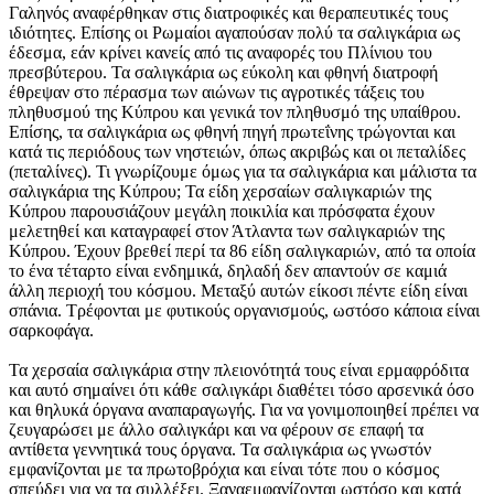
Γαληνός αναφέρθηκαν στις διατροφικές και θεραπευτικές τους
ιδιότητες. Επίσης οι Ρωμαίοι αγαπούσαν πολύ τα σαλιγκάρια ως
έδεσμα, εάν κρίνει κανείς από τις αναφορές του Πλίνιου του
πρεσβύτερου. Τα σαλιγκάρια ως εύκολη και φθηνή διατροφή
έθρεψαν στο πέρασμα των αιώνων τις αγροτικές τάξεις του
πληθυσμού της Κύπρου και γενικά τον πληθυσμό της υπαίθρου.
Επίσης, τα σαλιγκάρια ως φθηνή πηγή πρωτεΐνης τρώγονται και
κατά τις περιόδους των νηστειών, όπως ακριβώς και οι πεταλίδες
(πεταλίνες). Τι γνωρίζουμε όμως για τα σαλιγκάρια και μάλιστα τα
σαλιγκάρια της Κύπρου; Τα είδη χερσαίων σαλιγκαριών της
Κύπρου παρουσιάζουν μεγάλη ποικιλία και πρόσφατα έχουν
μελετηθεί και καταγραφεί στον Άτλαντα των σαλιγκαριών της
Κύπρου. Έχουν βρεθεί περί τα 86 είδη σαλιγκαριών, από τα οποία
το ένα τέταρτο είναι ενδημικά, δηλαδή δεν απαντούν σε καμιά
άλλη περιοχή του κόσμου. Μεταξύ αυτών είκοσι πέντε είδη είναι
σπάνια. Τρέφονται με φυτικούς οργανισμούς, ωστόσο κάποια είναι
σαρκοφάγα.
Τα χερσαία σαλιγκάρια στην πλειονότητά τους είναι ερμαφρόδιτα
και αυτό σημαίνει ότι κάθε σαλιγκάρι διαθέτει τόσο αρσενικά όσο
και θηλυκά όργανα αναπαραγωγής. Για να γονιμοποιηθεί πρέπει να
ζευγαρώσει με άλλο σαλιγκάρι και να φέρουν σε επαφή τα
αντίθετα γεννητικά τους όργανα. Τα σαλιγκάρια ως γνωστόν
εμφανίζονται με τα πρωτοβρόχια και είναι τότε που ο κόσμος
σπεύδει για να τα συλλέξει. Ξαναεμφανίζονται ωστόσο και κατά