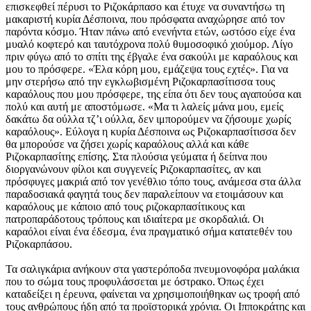
επισκεφθεί πέρυσι το Ριζοκάρπασο και έτυχε να συναντήσω τη
μακαριστή κυρία Δέσποινα, που πρόσφατα αναχώρησε από τον
παρόντα κόσμο. Ήταν πάνω από ενενήντα ετών, ωστόσο είχε ένα
μυαλό κοφτερό και ταυτόχρονα πολύ θυμοσοφικό χιούμορ. Λίγο
πριν φύγω από το σπίτι της έβγαλε ένα σακούλι με καραόλους και
μου το πρόσφερε. «Έλα κόρη μου, εμάζεψα τους εχτές». Για να
μην στερήσω από την εγκλωβισμένη Ριζοκαρπασίτισσα τους
καραόλους που μου πρόσφερε, της είπα ότι δεν τους αγαπούσα και
πολύ και αυτή με αποστόμωσε. «Μα τι λαλείς μάνα μου, εμείς
δακάτω δα ούλλα τζ’ι ούλλα, δεν ιμπορούμεν να ζήσουμε χωρίς
καραόλους». Εύλογα η κυρία Δέσποινα ως Ριζοκαρπασίτισσα δεν
θα μπορούσε να ζήσει χωρίς καραόλους αλλά και κάθε
Ριζοκαρπασίτης επίσης. Στα πλούσια γεύματα ή δείπνα που
διοργανώνουν φίλοι και συγγενείς Ριζοκαρπασίτες, αν και
πρόσφυγες μακριά από τον γενέθλιο τόπο τους, ανάμεσα στα άλλα
παραδοσιακά φαγητά τους δεν παραλείπουν να ετοιμάσουν και
καραόλους με κάποιο από τους ριζοκαρπασίτικους και
πατροπαράδοτους τρόπους και ιδιαίτερα με σκορδαλιά. Οι
καραόλοι είναι ένα έδεσμα, ένα πραγματικό σήμα κατατεθέν του
Ριζοκαρπάσου.
Τα σαλιγκάρια ανήκουν στα γαστερόποδα πνευμονοφόρα μαλάκια
που το σώμα τους προφυλάσσεται με όστρακο. Όπως έχει
καταδείξει η έρευνα, φαίνεται να χρησιμοποιήθηκαν ως τροφή από
τους ανθρώπους ήδη από τα προϊστορικά χρόνια. Οι Ιπποκράτης και