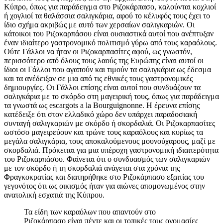
Κύπρο, όπως για παράδειγμα στο Ριζοκάρπασο, καλούνται κοχλιοί
ή χογλιοί τα θαλάσσια σαλιγκάρια, αφού το κέλυφός τους έχει το
ίδιο σχήμα ακριβώς με αυτό των χερσαίων σαλιγκαριών. Οι
κάτοικοι του Ριζοκαρπάσου είναι ουσιαστικά αυτοί που ανέπτυξαν
έναν ιδιαίτερο γαστρονομικό πολιτισμό γύρω από τους καραόλους.
Ούτε Γάλλοι να ήταν οι Ριζοκαρπασίτες αφού, ως γνωστόν,
περισσότερο από όλους τους λαούς της Ευρώπης είναι αυτοί οι
ίδιοι οι Γάλλοι που αγαπούν και τιμούν τα σαλιγκάρια ως έδεσμα
και τα ανέδειξαν σε μια από τις εθνικές τους γαστρονομικές
δημιουργίες. Οι Γάλλοι επίσης είναι αυτοί που συνδυάζουν τα
σαλιγκάρια με το σκόρδο στη μαγειρική τους, όπως για παράδειγμα
τα γνωστά ως escargots a la Bourguignonne. H έρευνα επίσης
κατέδειξε ότι στον ελλαδικό χώρο δεν υπάρχει παραδοσιακή
συνταγή σαλιγκαριών με σκόρδο ή σκορδαλιά. Οι Ριζοκαρπασίτες
ωστόσο μαγειρεύουν και τρώνε τους καραόλους και κυρίως τα
μεγάλα σαλιγκάρια, τους αποκαλούμενους μουνούχαρους, μαζί με
σκορδαλιά. Πρόκειται για μια υπέροχη γαστρονομική ιδιαιτερότητα
του Ριζοκαρπάσου. Φαίνεται ότι ο συνδυασμός των σαλιγκαριών
με τον σκόρδο ή τη σκορδαλιά ανάγεται στα χρόνια της
Φραγκοκρατίας και διατηρήθηκε στο Ριζοκάρπασο εξαιτίας του
γεγονότος ότι ως οικισμός ήταν για αιώνες απομονωμένος στην
ανατολική εσχατιά της Κύπρου.
Τα είδη των καραόλων που απαντούν στο
Ριζοκάρπασο είναι πέντε και οι τοπικές τους ονομασίες