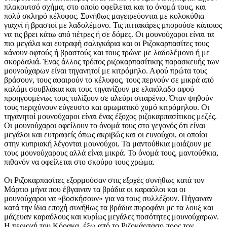
πλακουτσό σχήμα, στο οποίο οφείλεται και το όνομά τους, και
πολύ σκληρό κέλυφος. Συνήθως μαγειρεύονται με κολοκύθια
γιαχνί ή βραστοί με λαδολέμονο. Τις πιττακάρες μπορούσε κάποιος
να τις βρει κάτω από πέτρες ή σε δόμες. Οι μουνούχαροι είναι τα
πιο μεγάλα και ευτραφή σαλιγκάρια και οι Ριζοκαρπασίτες τους
κάνουν οφτούς ή βραστούς και τους τρώνε με λαδολέμονο ή με
σκορδαλιά. Ένας άλλος τρόπος ριζοκαρπασίτικης παρασκευής των
μουνούχαρων είναι τηγανητοί με κιτρόμηλο. Αφού πρώτα τους
βράσουν, τους αφαιρούν το κέλυφος, τους περνούν σε μικρά από
καλάμι σουβλάκια και τους τηγανίζουν με ελαιόλαδο αφού
προηγουμένως τους τυλίξουν σε αλεύρι σιταρένιο. Όταν ψηθούν
τους περιχύνουν εύγευστο και αρωματικό χυμό κιτρόμηλου. Οι
τηγανητοί μουνούχαροι είναι ένας έξοχος ριζοκαρπασίτικος μεζές.
Οι μουνούχαροι οφείλουν το όνομά τους στο γεγονός ότι είναι
μεγάλοι και ευτραφείς όπως ακριβώς και οι ευνούχοι, οι οποίοι
στην κυπριακή λέγονται μουνούχοι. Τα μαντούθκια μοιάζουν με
τους μουνούχαρους αλλά είναι μικρά. Το όνομά τους, μαντούθκια,
πιθανόν να οφείλεται στο σκούρο τους χρώμα.
Οι Ριζοκαρπασίτες εξορμούσαν στις εξοχές συνήθως κατά τον
Μάρτιο μήνα που έβγαιναν τα βράδια οι καραόλοι και οι
μουνούχαροι να «βοσκήσουν» για να τους συλλέξουν. Πήγαιναν
κατά την ίδια εποχή συνήθως τα βράδια πυροφάνι με τα λουξ και
μάζευαν καραόλους και κυρίως μεγάλες ποσότητες μουνούχαρων.
Η περιοχή του Κόρακα, έξω από το Ριζοκάρπασο προς τον