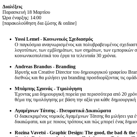
Διαλέξεις
Παρασκευή 18 Μαρτίου
Ώρα έναρξης: 14:00
[παρακολούθηση δια ζώσης & online]
Yossi Lemel - Κοινωνικός Σχεδιασμός
Ο παγκόσμια αναγνωρισμένος και πολυβραβευμένος σχεδιαστής
λογοτύπων, των εμβλημάτων, των σημάτων, των εμπορικών ση
κοινωνικοπολιτικά του έργα τα τελευταία 30 χρόνια.
Andreas Brandus - Branding
Iδρυτής και Creative Director του δημιουργικού γραφείου Bra
διεθνώς και θα μιλήσει για branding προσδιορίζοντας τις ομάδ
Μπάμπης Σχοινάς - Τιμολόγηση
Έχοντας μια δημιουργική πορεία για περισσότερα από 20 χρόνι
θέμα της τιμολόγησης με βάση την αξία για κάθε δημιουργική
Αγαμέμνων Τάτσης - Πνευματικά Δικαιώματα
Ο διακεκριμένος νομικός Αγαμέμνων Τάτσης θα μιλήσει για έν
δικαιώματα, και με ποιους τρόπους και πώς μπορεί ένας δημι
Rozina Vavetsi - Graphic Design: The good, the bad & the 