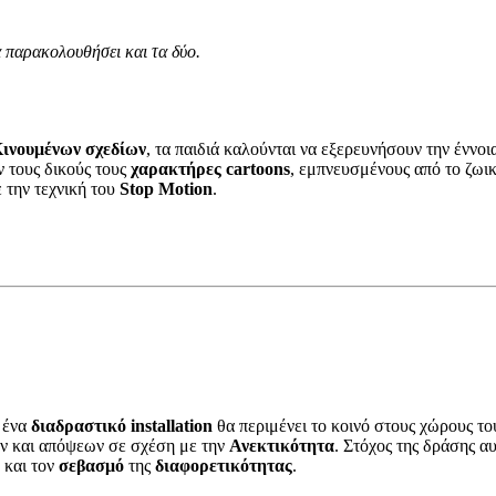
α παρακολουθήσει και τα δύο.
ινουμένων σχεδίων
, τα παιδιά καλούνται να εξερευνήσουν την έννο
ν τους δικούς τους
χαρακτήρες cartoons
, εμπνευσμένους από το ζωι
 την τεχνική του
Stop Μotion
.
 ένα
διαδραστικό installation
θα περιμένει το κοινό στους χώρους του
ν και απόψεων σε σχέση με την
Ανεκτικότητα
. Στόχος της δράσης α
και τον
σεβασμό
της
διαφορετικότητας
.