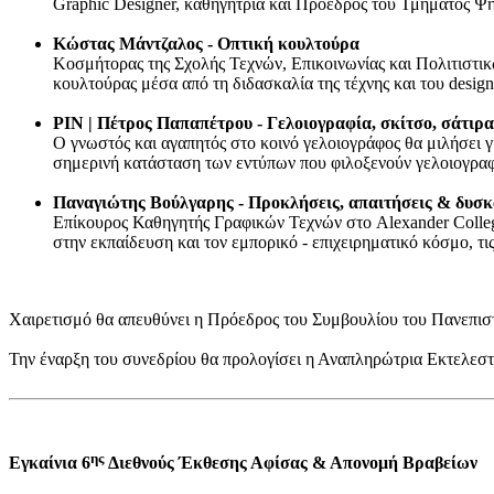
Graphic Designer, καθηγήτρια και Πρόεδρος του Τμήματος Ψηφ
Κώστας Μάντζαλος - Οπτική κουλτούρα
Κοσμήτορας της Σχολής Τεχνών, Επικοινωνίας και Πολιτιστικ
κουλτούρας μέσα από τη διδασκαλία της τέχνης και του design
PIN | Πέτρος Παπαπέτρου
- Γελοιογραφία, σκίτσο, σάτιρ
Ο γνωστός και αγαπητός στο κοινό γελοιογράφος θα μιλήσει για
σημερινή κατάσταση των εντύπων που φιλοξενούν γελοιογραφίες
Παναγιώτης Βούλγαρης -
Προκλήσεις, απαιτήσεις & δυσκ
Επίκουρος Καθηγητής Γραφικών Τεχνών στο Alexander College
στην εκπαίδευση και τον εμπορικό - επιχειρηματικό κόσμο, τις 
Χαιρετισμό θα απευθύνει η Πρόεδρος του Συμβουλίου του Πανεπιστ
Την έναρξη του συνεδρίου θα προλογίσει η Αναπληρώτρια Εκτελεσ
ης
Εγκαίνια 6
Διεθνούς Έκθεσης Αφίσας & Απονομή Βραβείων