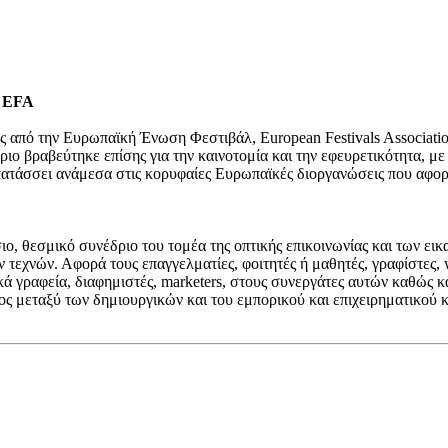
ν EFA
ης από την Ευρωπαϊκή Ένωση Φεστιβάλ, European Festivals Associati
ιο βραβεύτηκε επίσης για την καινοτομία και την εφευρετικότητα, με
τατάσσει ανάμεσα στις κορυφαίες Ευρωπαϊκές διοργανώσεις που αφορού
σιο, θεσμικό συνέδριο του τομέα της οπτικής επικοινωνίας και των ει
 τεχνών. Αφορά τους επαγγελματίες, φοιτητές ή μαθητές, γραφίστες, 
ά γραφεία, διαφημιστές, marketers, στους συνεργάτες αυτών καθώς κ
σμος μεταξύ των δημιουργικών και του εμπορικού και επιχειρηματικού 