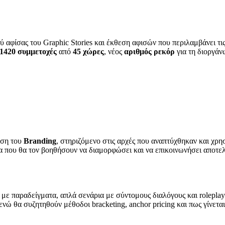
 αφίσας του Graphic Stories και έκθεση αφισών που περιλαμβάνει τι
1420 συμμετοχές
από
45 χώρες
, νέος
αριθμός ρεκόρ
για τη διοργάν
ιση του
Βranding
, στηριζόμενο στις αρχές που αναπτύχθηκαν και χρ
α που θα τον βοηθήσουν να διαμορφώσει και να επικοινωνήσει αποτελε
με παραδείγματα, απλά σενάρια με σύντομους διαλόγους και roleplay
ενώ θα συζητηθούν μέθοδοι bracketing, anchor pricing και πως γίνετα