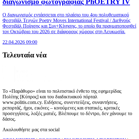
διαγωνισμό φωτογραφίας PhOETRY IV
Ο διαγωνισμός εντάσσεται στο πλαίσιο του 4ου πολυθεματικού
Φεστιβάλ Τεχνών Poetry Moves International Festival / Διεθνούς
Φεστιβάλ Ποίησης και Συν+Κίνησης, το οποίο θα πραγματοποιηθεί
τον Οκτώβριο του 2026 σε διάφορους χώρους στη Λευκωσία.
22.04.2026 09:00
Τελευταία νέα
Το «Παράθυρο» είναι το πολιτιστικό ένθετο της εφημερίδας
Πολίτης [Κύπρος] και του διαδικτυακού πόρταλ
www.politis.com.cy. Ειδήσεις, συνεντεύξεις, συναντήσεις,
ρεπορτάζ, ήχοι, εικόνες – κινούμενες και στατικές, κριτικές
προσεγγίσεις, λοξές ματιές. Βλέπουμε το δέντρο, δεν χάνουμε το
δάσος.
Ακολουθήστε μας στα social