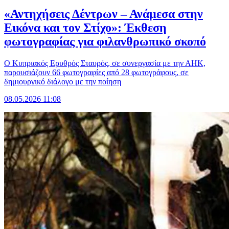
«Αντηχήσεις Δέντρων – Ανάμεσα στην
Εικόνα και τον Στίχο»: Έκθεση
φωτογραφίας για φιλανθρωπικό σκοπό
Ο Κυπριακός Ερυθρός Σταυρός, σε συνεργασία με την ΑΗΚ,
παρουσιάζουν 66 φωτογραφίες από 28 φωτογράφους, σε
δημιουργικό διάλογο με την ποίηση
08.05.2026 11:08