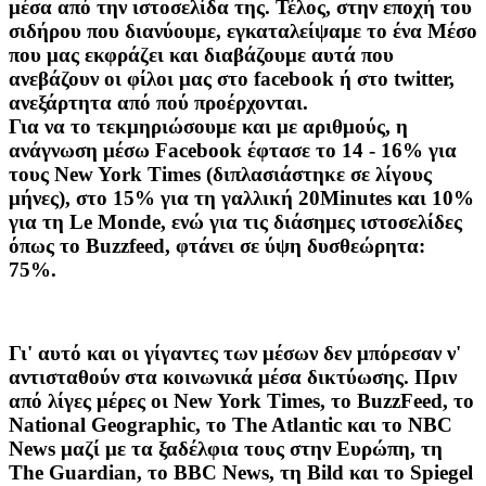
μέσα από την ιστοσελίδα της. Τέλος, στην εποχή του
σιδήρου που διανύουμε, εγκαταλείψαμε το ένα Μέσο
που μας εκφράζει και διαβάζουμε αυτά που
ανεβάζουν οι φίλοι μας στο facebook ή στο twitter,
ανεξάρτητα από πού προέρχονται.
Για να το τεκμηριώσουμε και με αριθμούς, η
ανάγνωση μέσω Facebook έφτασε το 14 - 16% για
τους New York Times (διπλασιάστηκε σε λίγους
μήνες), στο 15% για τη γαλλική 20Minutes και 10%
για τη Le Monde, ενώ για τις διάσημες ιστοσελίδες
όπως το Buzzfeed, φτάνει σε ύψη δυσθεώρητα:
75%.
Γι' αυτό και οι γίγαντες των μέσων δεν μπόρεσαν ν'
αντισταθούν στα κοινωνικά μέσα δικτύωσης. Πριν
από λίγες μέρες οι New York Times, το BuzzFeed, το
National Geographic, το The Atlantic και το NBC
News μαζί με τα ξαδέλφια τους στην Ευρώπη, τη
The Guardian, το BBC News, τη Bild και το Spiegel